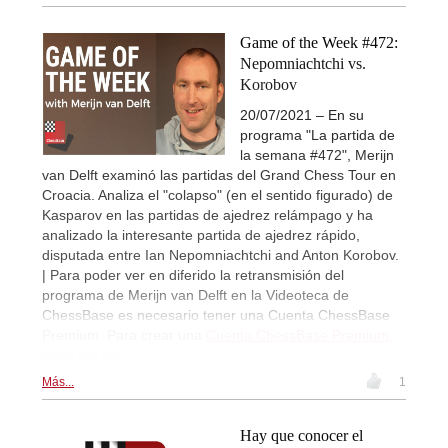
Game of the Week #472:
Nepomniachtchi vs.
Korobov
20/07/2021 – En su
programa "La partida de
la semana #472", Merijn
van Delft examinó las partidas del Grand Chess Tour en
Croacia. Analiza el "colapso" (en el sentido figurado) de
Kasparov en las partidas de ajedrez relámpago y ha
analizado la interesante partida de ajedrez rápido,
disputada entre Ian Nepomniachtchi and Anton Korobov.
| Para poder ver en diferido la retransmisión del
programa de Merijn van Delft en la Videoteca de
ChessBase es necesario tener una Cuenta ChessBase
Premium. Para crear una
Cuenta ChessBase Premium,
haga clic aquí.
Más...
1
Hay que conocer el