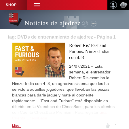
SHOP
TOGGLE
NAVIGATION
Noticias de ajedrez
tag: DVDs de entrenamiento de ajedrez - Página 1
Robert Ris’ Fast and
Furious: Nimzo-Indian
con 4.f3
24/07/2021 – Esta
semana, el entrenador
Robert Ris examina la
Nimzo-India con 4.f3, un agresivo sistema que les ha
servido a aquellos jugadores, que llevaban las piezas
blancas para darle jaque y mate al oponente
rápidamente. | “Fast and Furious” está disponible en
diferido en la Videoteca de ChessBase, para los clientes
con Cuenta ChessBase Premium. Para registar
una
Cuenta ChessBase
.
Más...
1