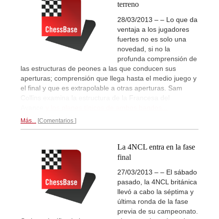
terreno
28/03/2013 – – Lo que da
ventaja a los jugadores
fuertes no es solo una
novedad, si no la
profunda comprensión de
las estructuras de peones a las que conducen sus
aperturas; comprensión que llega hasta el medio juego y
el final y que es extrapolable a otras aperturas. Sam
Collins examina la estructura de la Francesa del
Avance
y los planes típicos de ambos bandos...
Más...
Comentarios
La 4NCL entra en la fase
final
27/03/2013 – – El sábado
pasado, la 4NCL británica
llevó a cabo la séptima y
última ronda de la fase
previa de su campeonato.