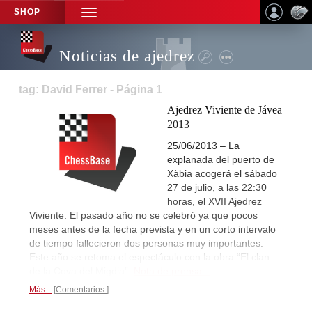
SHOP
TOGGLE
NAVIGATION
Noticias de ajedrez
tag: David Ferrer - Página 1
Ajedrez Viviente de Jávea
2013
25/06/2013 – La
explanada del puerto de
Xàbia acogerá el sábado
27 de julio, a las 22:30
horas, el XVII Ajedrez
Viviente.
El pasado año no se celebró ya que pocos
meses antes de la fecha prevista y en un corto intervalo
de tiempo fallecieron dos personas muy importantes.
Este año se retoma el espectáculo con la obra “El clan
de la Cova del Migdia”.
Nota de prensa...
Más...
Comentarios