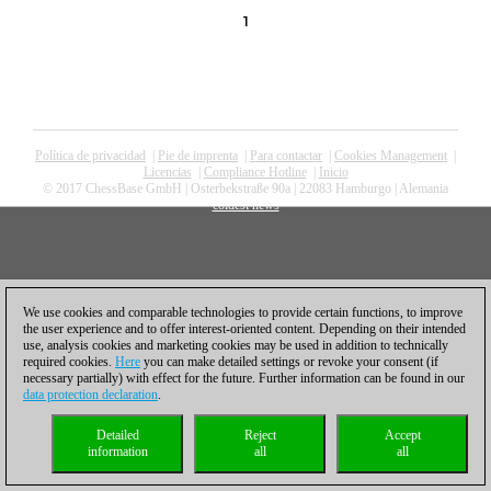
1
Política de privacidad
|
Pie de imprenta
|
Para contactar
|
Cookies Management
|
Licencias
|
Compliance Hotline
|
Inicio
© 2017 ChessBase GmbH | Osterbekstraße 90a | 22083 Hamburgo | Alemania
coldest news
We use cookies and comparable technologies to provide certain functions, to improve
the user experience and to offer interest-oriented content. Depending on their intended
use, analysis cookies and marketing cookies may be used in addition to technically
required cookies.
Here
you can make detailed settings or revoke your consent (if
necessary partially) with effect for the future. Further information can be found in our
data protection declaration
.
Detailed
Reject
Accept
information
all
all