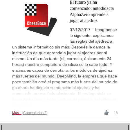
El futuro ya ha
comenzado: autodidacta
AlphaZero aprende a
jugar al ajedrez
07/12/2017 – Imagínense
lo siguiente: explicamos
las reglas del ajedrez a
un sistema informático sin más. Después le damos la
instrucción de que aprenda a jugar al ajedrez por si
mismo. Un día más tarde (sí, correcto, únicamente 24
horas) nuestro compañero de silicio se lo sabe todo. Y
encima es capaz de derrotar a los módulos de ajedrez
más fuertes del mundo. DeepMind, la empresa que hace
poco también creó el programa más fuerte del mundo de
go ahora ha dirigido su atención al ajedrez y ha
anunciado un resultado alucinante. El protagonista se
llama AlphaZero. | Foto: captura de pantalla del vídeo de
DeepMind
Más...
Comentarios 2
18
1