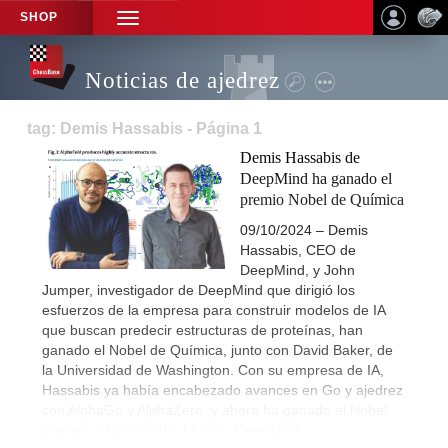
SHOP
TOGGLE
NAVIGATION
Noticias de ajedrez
tag: Demis Hassabis - Página 1
Demis Hassabis de
DeepMind ha ganado el
premio Nobel de Química
09/10/2024 – Demis
Hassabis, CEO de
DeepMind, y John
Jumper, investigador de DeepMind que dirigió los
esfuerzos de la empresa para construir modelos de IA
que buscan predecir estructuras de proteínas, han
ganado el Nobel de Química, junto con David Baker, de
la Universidad de Washington. Con su empresa de IA,
Hassabis ya había encabezado avances en Go y ajedrez
con AlphaGo y AlphaZero, y ahora ha ganado el Nobel
gracias a AlphaFold2. | Fotos: DeepMind