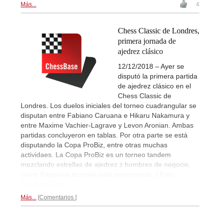
Más...
4
Chess Classic de Londres,
primera jornada de
ajedrez clásico
12/12/2018 – Ayer se
disputó la primera partida
de ajedrez clásico en el
Chess Classic de
Londres. Los duelos iniciales del torneo cuadrangular se
disputan entre Fabiano Caruana e Hikaru Nakamura y
entre Maxime Vachier-Lagrave y Levon Aronian. Ambas
partidas concluyeron en tablas. Por otra parte se está
disputando la Copa ProBiz, entre otras muchas
actividaes. La Copa ProBiz es un torneo tandem
mezclando estrellas de ajedrez z hombres de negocio.
Garry Kasparov también está participando. | Foto:
Lennart Ootes
Más...
Comentarios