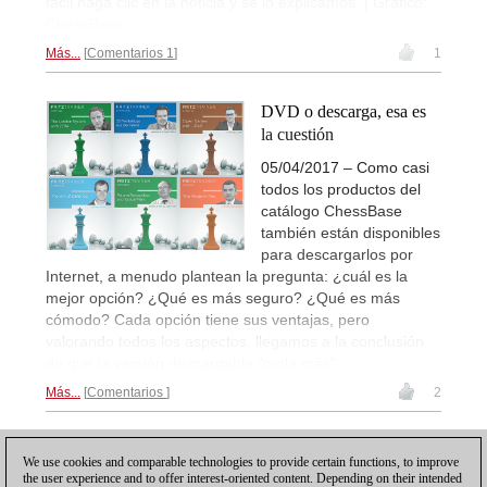
fácil haga clic en la noticia y se lo explicamos. | Gráfico:
ChessBase
Más...
Comentarios 1
1
DVD o descarga, esa es
la cuestión
05/04/2017 – Como casi
todos los productos del
catálogo ChessBase
también están disponibles
para descargarlos por
Internet, a menudo plantean la pregunta: ¿cuál es la
mejor opción? ¿Qué es más seguro? ¿Qué es más
cómodo? Cada opción tiene sus ventajas, pero
valorando todos los aspectos, llegamos a la conclusión
de que la versión descargable "mola más".
Más...
Comentarios
2
1
We use cookies and comparable technologies to provide certain functions, to improve
the user experience and to offer interest-oriented content. Depending on their intended