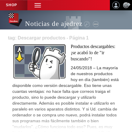
SHOP
TOGGLE
NAVIGATION
Noticias de ajedrez
tag: Descargar productos - Página 1
Productos descargables:
¡se acabó lo de "ir
buscando"!
24/05/2018 – La mayoría
de nuestros productos
hoy en día (también) está
disponible como versión descargable. Eso tiene unas
cuantas ventajas: no hace falta que correos traiga el
producto, sino lo puede descargar y utilizarlo
directamente. Además es posible instalar e utilizarlo en
paralelo en varios aparatos distintos. Y si Ud. cambia de
ordenador o se compra uno nuevo, podrá instalar todos
sus programas más fácilmente también o bien
"mudarlos". ¿Cómo funciona todo eso? Pues, es muy