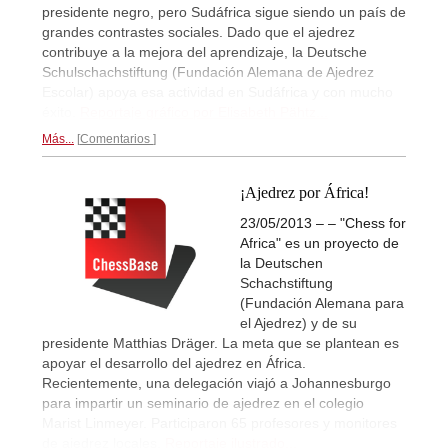
presidente negro, pero Sudáfrica sigue siendo un país de
grandes contrastes sociales. Dado que el ajedrez
contribuye a la mejora del aprendizaje, la Deutsche
Schulschachstiftung (Fundación Alemana de Ajedrez
Escolar) apoya esa actividad en Sudáfrica y con mucho
éxito.
Reportaje gráfico por Elisabeth Pähtz...
Más...
Comentarios
¡Ajedrez por África!
23/05/2013 – – "Chess for
Africa" es un proyecto de
la Deutschen
Schachstiftung
(Fundación Alemana para
el Ajedrez) y de su
presidente Matthias Dräger. La meta que se plantean es
apoyar el desarrollo del ajedrez en África.
Recientemente, una delegación viajó a Johannesburgo
para impartir un seminario de ajedrez en el colegio
Marist Linmeyer. Participaron 65 profesores y monitores
de ajedrez locales.
Reportaje ilustrado...