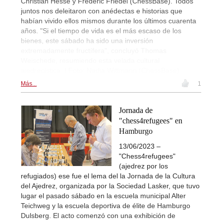
Christian Hesse y Frederic Friedel (ChessBase). Todos
juntos nos deleitaron con anédectas e historias que
habían vivido ellos mismos durante los últimos cuarenta
años. "Si el tiempo de vida es el más escaso de los
bienes, este sábado ha sido una inversión
extremadamente fructífera", concluyó Thomas
Weischede, resumiendo esta velada cultural
ajedrecística. | Foto: Nadja Wittmann (ChessBase)
Más...
1
Jornada de
"chess4refugees" en
Hamburgo
13/06/2023 –
"Chess4refugees"
(ajedrez por los
refugiados) ese fue el lema del la Jornada de la Cultura
del Ajedrez, organizada por la Sociedad Lasker, que tuvo
lugar el pasado sábado en la escuela municipal Alter
Teichweg y la escuela deportiva de élite de Hamburgo
Dulsberg. El acto comenzó con una exhibición de