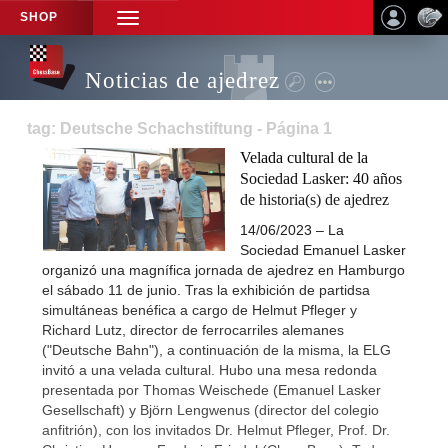
SHOP
TOGGLE
NAVIGATION
Noticias de ajedrez
tag: Deutsche Schachstiftung - Página 1
Velada cultural de la
Sociedad Lasker: 40 años
de historia(s) de ajedrez
14/06/2023 – La
Sociedad Emanuel Lasker
organizó una magnífica jornada de ajedrez en Hamburgo
el sábado 11 de junio. Tras la exhibición de partidsa
simultáneas benéfica a cargo de Helmut Pfleger y
Richard Lutz, director de ferrocarriles alemanes
("Deutsche Bahn"), a continuación de la misma, la ELG
invitó a una velada cultural. Hubo una mesa redonda
presentada por Thomas Weischede (Emanuel Lasker
Gesellschaft) y Björn Lengwenus (director del colegio
anfitrión), con los invitados Dr. Helmut Pfleger, Prof. Dr.