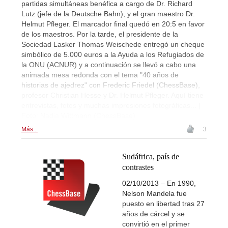
partidas simultáneas benéfica a cargo de Dr. Richard
Lutz (jefe de la Deutsche Bahn), y el gran maestro Dr.
Helmut Pfleger. El marcador final quedó en 20:5 en favor
de los maestros. Por la tarde, el presidente de la
Sociedad Lasker Thomas Weischede entregó un cheque
simbólico de 5.000 euros a la Ayuda a los Refugiados de
la ONU (ACNUR) y a continuación se llevó a cabo una
animada mesa redonda con el tema "40 años de
historias de ajedrez" con Frederic Friedel (ChessBase),
profesor Christian Hesse y Dr. Helmut Pfleger. Aquí tiene
entrevistas, fotos y muchas impresiones fotográficas... |
Foto: Nadja Wittmann (ChessBase)
Más...
3
Sudáfrica, país de
contrastes
02/10/2013 – En 1990,
Nelson Mandela fue
puesto en libertad tras 27
años de cárcel y se
convirtió en el primer