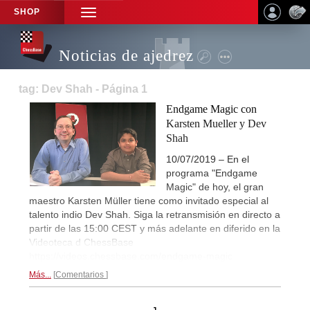
SHOP
TOGGLE
NAVIGATION
Noticias de ajedrez
tag: Dev Shah - Página 1
Endgame Magic con
Karsten Mueller y Dev
Shah
10/07/2019 – En el
programa "Endgame
Magic" de hoy, el gran
maestro Karsten Müller tiene como invitado especial al
talento indio Dev Shah. Siga la retransmisión en directo a
partir de las 15:00 CEST y más adelante en diferido en la
Videoteca d ChessBase
https://videos.chessbase.com/endgame-magic
Más...
Comentarios