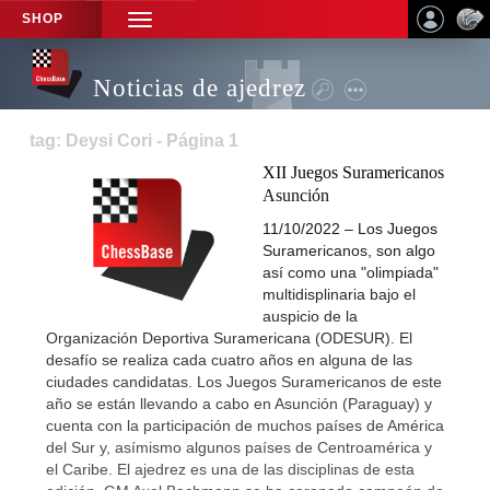
SHOP
TOGGLE
NAVIGATION
Noticias de ajedrez
tag: Deysi Cori - Página 1
XII Juegos Suramericanos
Asunción
11/10/2022 – Los Juegos
Suramericanos, son algo
así como una "olimpiada"
multidisplinaria bajo el
auspicio de la
Organización Deportiva Suramericana (ODESUR). El
desafío se realiza cada cuatro años en alguna de las
ciudades candidatas. Los Juegos Suramericanos de este
año se están llevando a cabo en Asunción (Paraguay) y
cuenta con la participación de muchos países de América
del Sur y, asímismo algunos países de Centroamérica y
el Caribe. El ajedrez es una de las disciplinas de esta