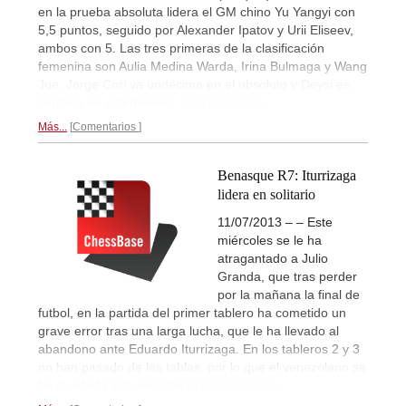
en la prueba absoluta lidera el GM chino Yu Yangyi con
5,5 puntos, seguido por Alexander Ipatov y Urii Eliseev,
ambos con 5. Las tres primeras de la clasificación
femenina son Aulia Medina Warda, Irina Bulmaga y Wang
Jue. Jorge Cori va undécima en el absoluto y Deysi es
séptima en el femenino.
Tras 6 rondas...
Más...
Comentarios
Benasque R7: Iturrizaga
lidera en solitario
11/07/2013 – – Este
miércoles se le ha
atragantado a Julio
Granda, que tras perder
por la mañana la final de
futbol, en la partida del primer tablero ha cometido un
grave error tras una larga lucha, que le ha llevado al
abandono ante Eduardo Iturrizaga. En los tableros 2 y 3
no han pasado de las tablas, por lo que el venezolano se
ha quedado solo en cabeza
tras 7 rondas...