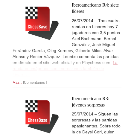
Iberoamericano R4: siete
líderes
26/07/2014 – Tras cuatro
rondas en Linares hay 7
jugadores con 3,5 puntos:
Axel Bachmann, Bernal
González, José Miguel
Ferández García, Oleg Korneev, Gilberto Milos, Alvar
Alonso y Renier Vázquez. Leontxo comenta las partidas
en directo en el sitio web oficial y en Playchess.com.
La
ronda en imágenes con impresiones también de
Linares...
Más...
Comentarios
Iberoamericano R3:
jóvenes sorpresas
25/07/2014 – Siguen las
sorpresas y las partidas
apasionantes. Sobre todo
la de Deysi Cori, quien