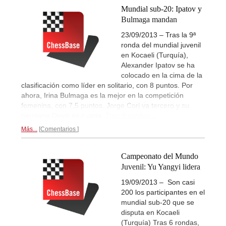
Mundial sub-20: Ipatov y
Bulmaga mandan
23/09/2013 – Tras la 9ª
ronda del mundial juvenil
en Kocaeli (Turquía),
Alexander Ipatov se ha
colocado en la cima de la
clasificación como líder en solitario, con 8 puntos. Por
ahora, Irina Bulmaga es la mejor en la competición
femenina, con 7,5 puntos. Jorge Cori va tercero y su
hermana Deysi es cuarta.
Tras 9 rondas...
Más...
Comentarios
Campeonato del Mundo
Juvenil: Yu Yangyi lidera
19/09/2013 – Son casi
200 los participantes en el
mundial sub-20 que se
disputa en Kocaeli
(Turquía) Tras 6 rondas,