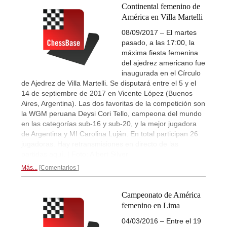
Continental femenino de
América en Villa Martelli
08/09/2017 – El martes
pasado, a las 17:00, la
máxima fiesta femenina
del ajedrez americano fue
inaugurada en el Círculo
de Ajedrez de Villa Martelli. Se disputará entre el 5 y el
14 de septiembre de 2017 en Vicente López (Buenos
Aires, Argentina). Las dos favoritas de la competición son
la WGM peruana Deysi Cori Tello, campeona del mundo
en las categorías sub-16 y sub-20, y la mejor jugadora
de Argentina y MI Carolina Luján. En total participan 26
jugadoras. Hay retransmisiones en directo de las
partidas aquí. | Foto: Albert Silver
Más...
Comentarios
Campeonato de América
femenino en Lima
04/03/2016 – Entre el 19