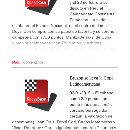
y el 28 de febrero se
disputó en Perú el
Campeonato Continental
Femenino. La sede
estaba en el Estadio Nacional, en el centro de Lima.
Deysi Cori cumplió con su papel de favorita y se coronó
campeona con 7,5/9 puntos. Maritza Arribas, de Cuba,
quedó subcampeona (con 7/9 puntos) y Ashritha
Eswaran ocupó el tercer puesto.
Amplio reportaje gráfico
por Dejan Bojkov...
Más...
Comentarios
Bruzón se lleva la Copa
Latinoamericana
02/01/2015 – El cubano
sumó 8/9 puntos, un
punto más que su más
cercano perseguidor
(según la valoración de
desempate), Isán Ortíz. Deysi Cori, Carlos Matamoros y
Víctor Rodríguez García igualmente sumaron 7 puntos y