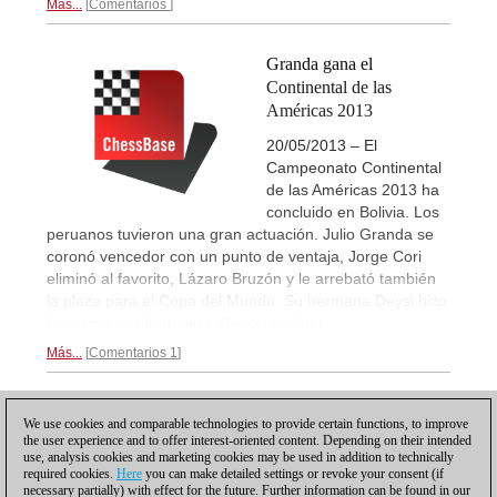
Más...
Comentarios
Granda gana el
Continental de las
Américas 2013
20/05/2013 – El
Campeonato Continental
de las Américas 2013 ha
concluido en Bolivia. Los
peruanos tuvieron una gran actuación. Julio Granda se
coronó vencedor con un punto de ventaja, Jorge Cori
eliminó al favorito, Lázaro Bruzón y le arrebató también
la plaza para el Copa del Mundo. Su hermana Deysi hizo
lo mismo con Iturrizaga.
Reportaje final...
Más...
Comentarios 1
1
We use cookies and comparable technologies to provide certain functions, to improve
the user experience and to offer interest-oriented content. Depending on their intended
use, analysis cookies and marketing cookies may be used in addition to technically
required cookies.
Here
you can make detailed settings or revoke your consent (if
necessary partially) with effect for the future. Further information can be found in our