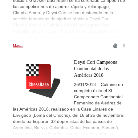
edición. GM Axel Bachmann se ha coronado campeón de
las competiciones de ajedrez rápido y relámpago,
Claudia Amura y Deysi Cori se han destacado en la
sección femeninas de ajedrez rápido y Deysi Cori,
Claudia Amura y Gabriela vargas han ganado las
medallas de oro, plata y bronce en la competición de
ajedrez relámpago. | Foto:
web oficial de los ASU 2022
Más...
8
Deysi Cori Campeona
Continental de las
Américas 2018
26/11/2018 – Culmino en
completo éxito el XI
Campeonato Continental
Femenino de Ajedrez de
las Américas 2018, realizado en la Casa Linares de
Envigado (Loma del Chocho), del 16 al 25 de noviembre,
donde participaron 32 deportistas de los países de
Argentina, Bolivia, Colombia, Cuba, Ecuador, Panamá,
Paraguay, Perú y Estados Unidos. | Fotos y crónica: