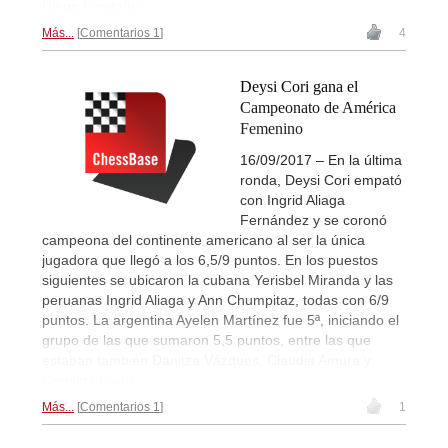
Diego Londoño
Más...
Comentarios 1
4
Deysi Cori gana el
Campeonato de América
Femenino
16/09/2017 – En la última
ronda, Deysi Cori empató
con Ingrid Aliaga
Fernández y se coronó
campeona del continente americano al ser la única
jugadora que llegó a los 6,5/9 puntos. En los puestos
siguientes se ubicaron la cubana Yerisbel Miranda y las
peruanas Ingrid Aliaga y Ann Chumpitaz, todas con 6/9
puntos. La argentina Ayelen Martínez fue 5ª, iniciando el
grupo de las que sumaron 5,5 puntos, entre las que
estaban también Danitza Vázques, Claudia Amura y
Carolina Luján.
Más...
Comentarios 1
1