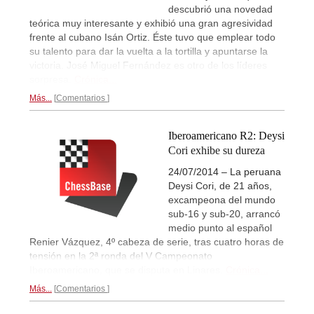
descubrió una novedad
teórica muy interesante y exhibió una gran agresividad
frente al cubano Isán Ortiz. Éste tuvo que emplear todo
su talento para dar la vuelta a la tortilla y apuntarse la
victoria. José Miguel Fernández es otro de los líderes
sorpresa.
Crónica...
Más...
Comentarios
Iberoamericano R2: Deysi
Cori exhibe su dureza
24/07/2014 – La peruana
Deysi Cori, de 21 años,
excampeona del mundo
sub-16 y sub-20, arrancó
medio punto al español
Renier Vázquez, 4º cabeza de serie, tras cuatro horas de
tensión en la 2ª ronda del V Campeonato
Iberoamericano, que se disputa en Linares.
Crónica...
Más...
Comentarios