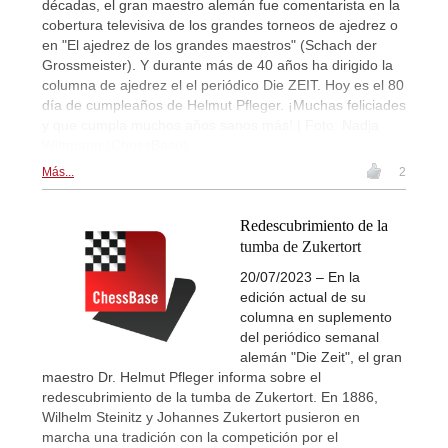
décadas, el gran maestro alemán fue comentarista en la
cobertura televisiva de los grandes torneos de ajedrez o
en "El ajedrez de los grandes maestros" (Schach der
Grossmeister). Y durante más de 40 años ha dirigido la
columna de ajedrez el el periódico Die ZEIT. Hoy es el 80
día de cumpleaños de Helmut Pfleger. ¡Muchas feliciades
y que cumpla muchos años sanos más! | Foto: Nadja
Wittmann (ChessBase)
Más...
2
Redescubrimiento de la
tumba de Zukertort
20/07/2023 – En la
edición actual de su
columna en suplemento
del periódico semanal
alemán "Die Zeit", el gran
maestro Dr. Helmut Pfleger informa sobre el
redescubrimiento de la tumba de Zukertort. En 1886,
Wilhelm Steinitz y Johannes Zukertort pusieron en
marcha una tradición con la competición por el