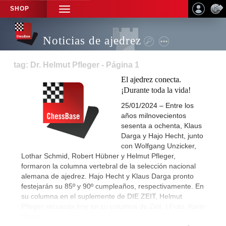
SHOP
TOGGLE
NAVIGATION
Noticias de ajedrez
tag: Dr. Helmut Pfleger - Página 1
El ajedrez conecta.
¡Durante toda la vida!
25/01/2024 – Entre los
años milnovecientos
sesenta a ochenta, Klaus
Darga y Hajo Hecht, junto
con Wolfgang Unzicker,
Lothar Schmid, Robert Hübner y Helmut Pfleger,
formaron la columna vertebral de la selección nacional
alemana de ajedrez. Hajo Hecht y Klaus Darga pronto
festejarán su 85º y 90º cumpleaños, respectivamente. En
su columna en el suplemente de DIE ZEIT, Helmut
Pfleger recuerda hoy en su columna de Zeit. | Foto: Karin
Darga