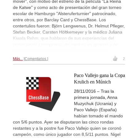
mover", con motivo del estreno de la película "La Reina
de Katwe" y como acto de presentación del gran torneo
escolar de Hamburgo "Alsteruferturnier" patrocinado,
entre otros, por Barclay Card y ChessBase. Los
contertulios fueron: Björn Lengwenus, Dr. Helmut Pfleger,
Stefan Becker, Carsten Höltkemeyer y la médico Juliana
Kiwala Rehm, que hablaron de sus experiencias del
poder social y terapéutico del ajedrez en general y de
unos proyectos de ajedrez en África en particular.
Más...
Comentarios
2
Paco Vallejo gana la Copa
Krulich en Múnich
28/11/2016 – Tras la
primera jornada, Anna
Muzychuk (Ucrania) y
Paco Vallejo (España)
habían tomado el mando
con 5/6 puntos. Ayer se disputaron las cinco rondas
restantes y a la postre fue Paco Vallejo quien se coronó
campeón, como único jugador con 8,5/11 puntos. Nigel