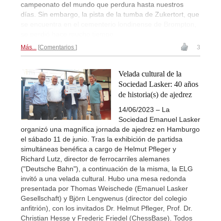
campeonato del mundo que perdura hasta nuestros
días. Sin embargo, la pista de la tumba de Zukertort, que
se encuentra en el cementerio londinense de Brompton,
se perdió hace mucho tiempo.
Más...
Comentarios
3
Velada cultural de la
Sociedad Lasker: 40 años
de historia(s) de ajedrez
14/06/2023 – La
Sociedad Emanuel Lasker
organizó una magnífica jornada de ajedrez en Hamburgo
el sábado 11 de junio. Tras la exhibición de partidsa
simultáneas benéfica a cargo de Helmut Pfleger y
Richard Lutz, director de ferrocarriles alemanes
("Deutsche Bahn"), a continuación de la misma, la ELG
invitó a una velada cultural. Hubo una mesa redonda
presentada por Thomas Weischede (Emanuel Lasker
Gesellschaft) y Björn Lengwenus (director del colegio
anfitrión), con los invitados Dr. Helmut Pfleger, Prof. Dr.
Christian Hesse y Frederic Friedel (ChessBase). Todos