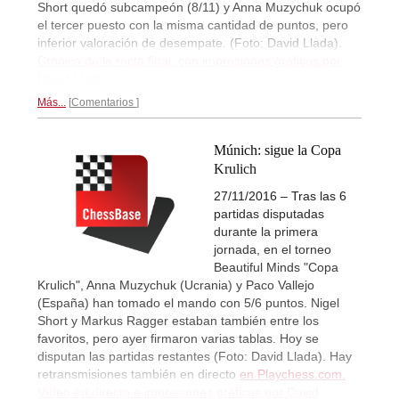
Short quedó subcampeón (8/11) y Anna Muzychuk ocupó
el tercer puesto con la misma cantidad de puntos, pero
inferior valoración de desempate. (Foto: David Llada).
Crónica de la recta final, con impresiones gráficas por
David Llada...
Más...
Comentarios
Múnich: sigue la Copa
Krulich
27/11/2016 – Tras las 6
partidas disputadas
durante la primera
jornada, en el torneo
Beautiful Minds "Copa
Krulich", Anna Muzychuk (Ucrania) y Paco Vallejo
(España) han tomado el mando con 5/6 puntos. Nigel
Short y Markus Ragger estaban también entre los
favoritos, pero ayer firmaron varias tablas. Hoy se
disputan las partidas restantes (Foto: David Llada). Hay
retransmisiones también en directo
en Playchess.com.
Vídeo en directo e impresiones gráficas por David