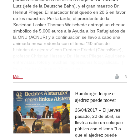
Lutz (jefe de la Deutsche Bahn), y el gran maestro Dr.
Helmut Pfleger. El marcador final quedó en 20:5 en favor
de los maestros. Por la tarde, el presidente de la
Sociedad Lasker Thomas Weischede entregó un cheque
simbólico de 5.000 euros a la Ayuda a los Refugiados de
la ONU (ACNUR) y a continuación se llevó a cabo una
animada mesa redonda con el tema "40 años de
historias de ajedrez" con Frederic Friedel (ChessBase),
profesor Christian Hesse y Dr. Helmut Pfleger. Aquí tiene
entrevistas, fotos y muchas impresiones fotográficas... |
Foto: Nadja Wittmann (ChessBase)
Más...
3
Hamburgo: lo que el
ajedrez puede mover
26/04/2017 – El jueves
pasado, 20 de abril, se
llevó a cabo un coloquio
público con el lema "Lo
que el ajedrez puede