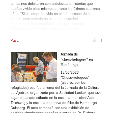
juntos nos deleitaron con anédectas e historias que
habían vivido ellos mismos durante los últimos cuarenta
años. "Si el tiempo de vida es el más escaso de los
bienes, este sábado ha sido una inversión
extremadamente fructífera", concluyó Thomas
Weischede, resumiendo esta velada cultural
ajedrecística. | Foto: Nadja Wittmann (ChessBase)
Más...
1
Jornada de
"chess4refugees" en
Hamburgo
13/06/2023 –
"Chess4refugees"
(ajedrez por los
refugiados) ese fue el lema del la Jornada de la Cultura
del Ajedrez, organizada por la Sociedad Lasker, que tuvo
lugar el pasado sábado en la escuela municipal Alter
Teichweg y la escuela deportiva de élite de Hamburgo
Dulsberg. El acto comenzó con una exhibición de
partidas simultáneas benéfica a cargo de Dr. Richard