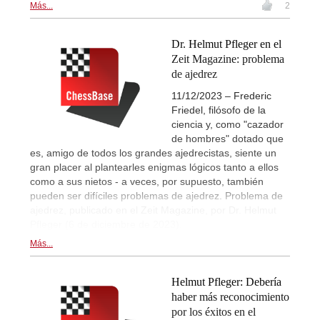
Más...
2
Dr. Helmut Pfleger en el
Zeit Magazine: problema
de ajedrez
11/12/2023 – Frederic
Friedel, filósofo de la
ciencia y, como "cazador
de hombres" dotado que
es, amigo de todos los grandes ajedrecistas, siente un
gran placer al plantearles enigmas lógicos tanto a ellos
como a sus nietos - a veces, por supuesto, también
pueden ser difíciles problemas de ajedrez. Problema de
ajedrez, publicado en el Zeit Magazine, por Dr. Helmut
Pfleger (6 de diciembre de 2023).
Más...
Helmut Pfleger: Debería
haber más reconocimiento
por los éxitos en el