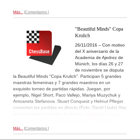
Llada...
Más...
Comentarios
"Beautiful Minds" Copa
Krulich
26/11/2016 – Con motivo
del X aniversario de la
Academia de Ajedrez de
Múnich, los días 26 y 27
de noviembre se disputa
la Beautiful Minds "Copa Krulich". Participan 5 grandes
maestras femeninas y 7 grandes maestros en un
exquisito torneo de partidas rápidas. Juegan, por
ejemplo, Nigel Short, Paco Vallejo, Mariya Muzychuk y
Antoaneta Stefanova. Stuart Conquest y Helmut Pfleger
comentan las partidas en directo (Foto: David Llada) Hay
retransmisiones también en directo
en Playchess.com
.
Vídeo en directo y reportaje gráfico por David Llada...
Más...
Comentarios