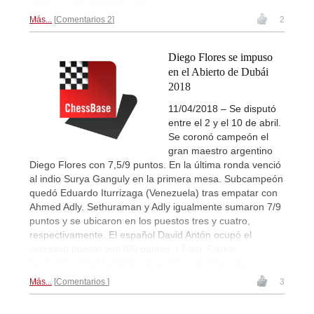
crisis. | Foto: Agencia Uno
Más...
Comentarios 2
2
Diego Flores se impuso
en el Abierto de Dubái
2018
11/04/2018 – Se disputó
entre el 2 y el 10 de abril.
Se coronó campeón el
gran maestro argentino
Diego Flores con 7,5/9 puntos. En la última ronda venció
al indio Surya Ganguly en la primera mesa. Subcampeón
quedó Eduardo Iturrizaga (Venezuela) tras empatar con
Ahmed Adly. Sethuraman y Adly igualmente sumaron 7/9
puntos y se ubicaron en los puestos tres y cuatro,
respectivamente. El español David Antón ocupó el
vigésimo puesto con 6/9 puntos. | Foto: Carlos
Ilardo/Graciela Manteiga del archivo de ChessBase
Más...
Comentarios
3