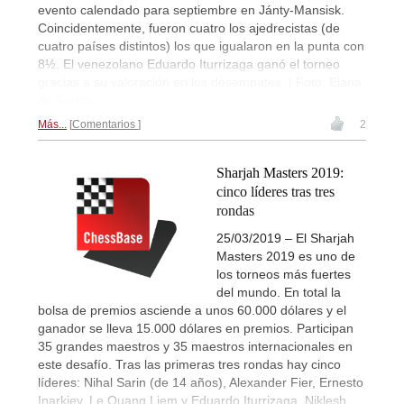
evento calendado para septiembre en Jánty-Mansisk.
Coincidentemente, fueron cuatro los ajedrecistas (de
cuatro países distintos) los que igualaron en la punta con
8½. El venezolano Eduardo Iturrizaga ganó el torneo
gracias a su valoración en los desempates. | Foto: Elana
de Souza
Más...
Comentarios
2
Sharjah Masters 2019:
cinco líderes tras tres
rondas
25/03/2019 – El Sharjah
Masters 2019 es uno de
los torneos más fuertes
del mundo. En total la
bolsa de premios asciende a unos 60.000 dólares y el
ganador se lleva 15.000 dólares en premios. Participan
35 grandes maestros y 35 maestros internacionales en
este desafío. Tras las primeras tres rondas hay cinco
líderes: Nihal Sarin (de 14 años), Alexander Fier, Ernesto
Inarkiev, Le Quang Liem y Eduardo Iturrizaga. Niklesh