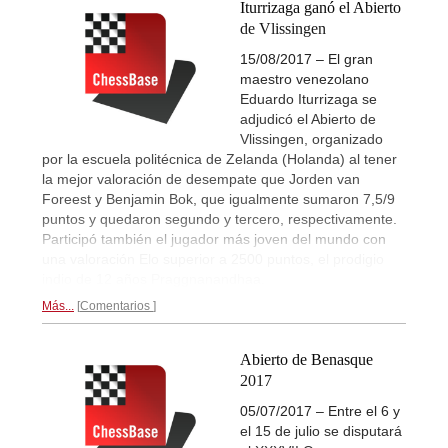
Iturrizaga ganó el Abierto
de Vlissingen
15/08/2017 – El gran
maestro venezolano
Eduardo Iturrizaga se
adjudicó el Abierto de
Vlissingen, organizado
por la escuela politécnica de Zelanda (Holanda) al tener
la mejor valoración de desempate que Jorden van
Foreest y Benjamin Bok, que igualmente sumaron 7,5/9
puntos y quedaron segundo y tercero, respectivamente.
Participó también el jugador más joven del mundo con
una valoración Elo superior a 2500 puntos, el prodigio
indio de 12 años Praggnanandhaa.
Más...
Comentarios
Abierto de Benasque
2017
05/07/2017 – Entre el 6 y
el 15 de julio se disputará