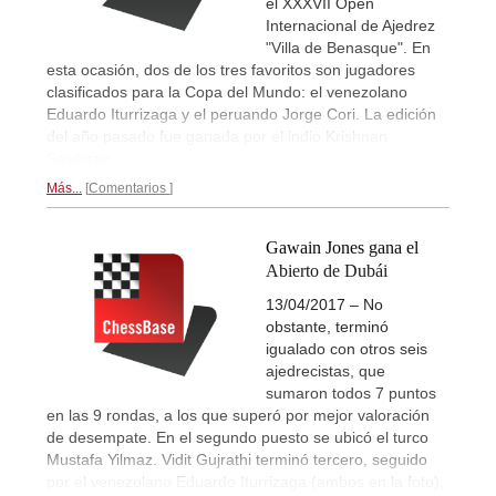
el XXXVII Open
Internacional de Ajedrez
"Villa de Benasque". En
esta ocasión, dos de los tres favoritos son jugadores
clasificados para la Copa del Mundo: el venezolano
Eduardo Iturrizaga y el peruando Jorge Cori. La edición
del año pasado fue ganada por el indio Krishnan
Sasikiran.
Más...
Comentarios
Gawain Jones gana el
Abierto de Dubái
13/04/2017 – No
obstante, terminó
igualado con otros seis
ajedrecistas, que
sumaron todos 7 puntos
en las 9 rondas, a los que superó por mejor valoración
de desempate. En el segundo puesto se ubicó el turco
Mustafa Yilmaz. Vidit Gujrathi terminó tercero, seguido
por el venezolano Eduardo Iturrizaga (ambos en la foto),