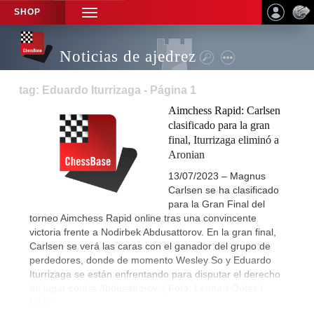
SHOP
TOGGLE
NAVIGATION
Noticias de ajedrez
tag: Eduardo Iturrizaga - Página 1
Aimchess Rapid: Carlsen
clasificado para la gran
final, Iturrizaga eliminó a
Aronian
13/07/2023 – Magnus
Carlsen se ha clasificado
para la Gran Final del
torneo Aimchess Rapid online tras una convincente
victoria frente a Nodirbek Abdusattorov. En la gran final,
Carlsen se verá las caras con el ganador del grupo de
perdedores, donde de momento Wesley So y Eduardo
Iturrizaga se están enfrentando para disputar el derecho
de jugar contra Abdusattorov. | Foto: Lennart Ootes /
FIDE