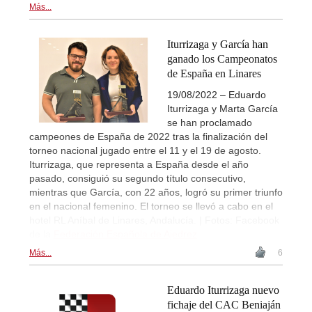
Más...
Iturrizaga y García han
ganado los Campeonatos
de España en Linares
19/08/2022 – Eduardo
Iturrizaga y Marta García
se han proclamado
campeones de España de 2022 tras la finalización del
torneo nacional jugado entre el 11 y el 19 de agosto.
Iturrizaga, que representa a España desde el año
pasado, consiguió su segundo título consecutivo,
mientras que García, con 22 años, logró su primer triunfo
en el nacional femenino. El torneo se llevó a cabo en el
hotel RL Aníbal de Linares, Andalucía. | Fotos: Facebook
de la
Federación Española de Ajedrez
Más...
6
Eduardo Iturrizaga nuevo
fichaje del CAC Beniaján