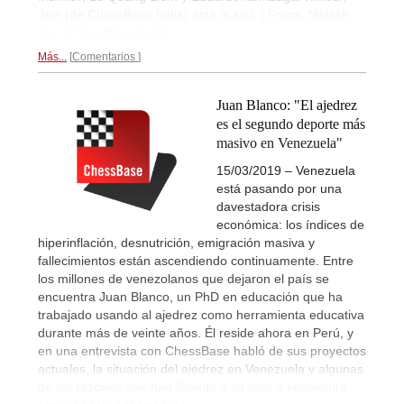
Jain (de ChessBase India) está in situ. | Fotos: Niklesh
Jain (ChessBase India)
Más...
Comentarios
Juan Blanco: "El ajedrez
es el segundo deporte más
masivo en Venezuela"
15/03/2019 – Venezuela
está pasando por una
davestadora crisis
económica: los índices de
hiperinflación, desnutrición, emigración masiva y
fallecimientos están ascendiendo continuamente. Entre
los millones de venezolanos que dejaron el país se
encuentra Juan Blanco, un PhD en educación que ha
trabajado usando al ajedrez como herramienta educativa
durante más de veinte años. Él reside ahora en Perú, y
en una entrevista con ChessBase habló de sus proyectos
actuales, la situación del ajedrez en Venezuela y algunas
de las razones que han llevado a su país a semejante