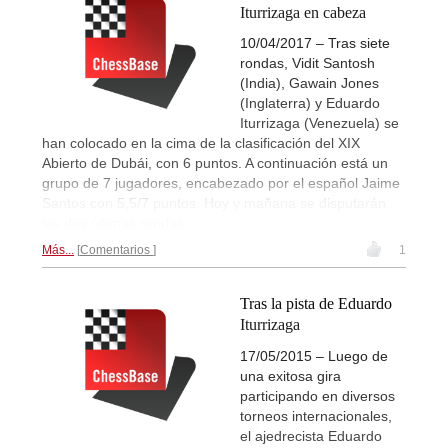
Iturrizaga en cabeza
10/04/2017 – Tras siete
rondas, Vidit Santosh
(India), Gawain Jones
(Inglaterra) y Eduardo
Iturrizaga (Venezuela) se
han colocado en la cima de la clasificación del XIX
Abierto de Dubái, con 6 puntos. A continuación está un
grupo de 7 jugadores, encabezado por el español Jaime
Santos con 5,5/7 puntos. Hoy y mañana se disputarán
las dos últimas rondas.
Más...
Comentarios
1
Tras la pista de Eduardo
Iturrizaga
17/05/2015 – Luego de
una exitosa gira
participando en diversos
torneos internacionales,
el ajedrecista Eduardo