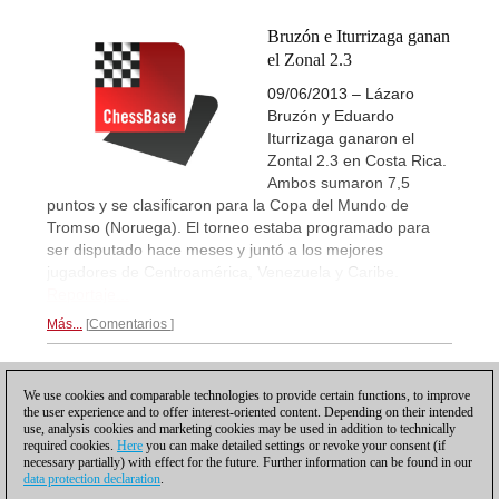
Bruzón e Iturrizaga ganan
el Zonal 2.3
09/06/2013 – Lázaro
Bruzón y Eduardo
Iturrizaga ganaron el
Zontal 2.3 en Costa Rica.
Ambos sumaron 7,5
puntos y se clasificaron para la Copa del Mundo de
Tromso (Noruega). El torneo estaba programado para
ser disputado hace meses y juntó a los mejores
jugadores de Centroamérica, Venezuela y Caribe.
Reportaje...
Más...
Comentarios
1
We use cookies and comparable technologies to provide certain functions, to improve
the user experience and to offer interest-oriented content. Depending on their intended
use, analysis cookies and marketing cookies may be used in addition to technically
required cookies.
Here
you can make detailed settings or revoke your consent (if
necessary partially) with effect for the future. Further information can be found in our
data protection declaration
.