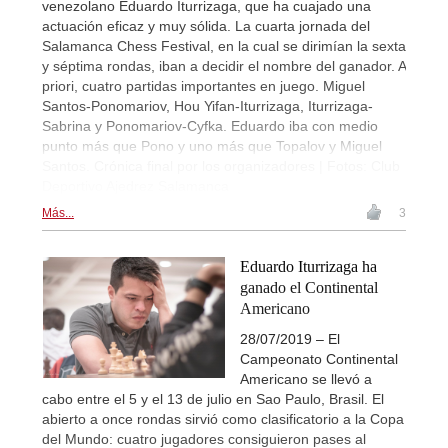
venezolano Eduardo Iturrizaga, que ha cuajado una
actuación eficaz y muy sólida. La cuarta jornada del
Salamanca Chess Festival, en la cual se dirimían la sexta
y séptima rondas, iban a decidir el nombre del ganador. A
priori, cuatro partidas importantes en juego. Miguel
Santos-Ponomariov, Hou Yifan-Iturrizaga, Iturrizaga-
Sabrina y Ponomariov-Cyfka. Eduardo iba con medio
punto más que Pono y uno más que Topalov y Miguel
Santos. Crónica final por los organizadores | Fotos: Club
Deportivo Ajedrez Salamanca
Más...
3
Eduardo Iturrizaga ha
ganado el Continental
Americano
28/07/2019 – El
Campeonato Continental
Americano se llevó a
cabo entre el 5 y el 13 de julio en Sao Paulo, Brasil. El
abierto a once rondas sirvió como clasificatorio a la Copa
del Mundo: cuatro jugadores consiguieron pases al