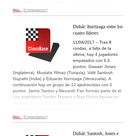
Ahmed Adly, Sergei Zhigalko y Aleksandr Rakhmanov.
Más...
Comentarios
Dubái: Iturrizaga entre los
cuatro líderes
11/04/2017 – Tras 8
rondas, a falta de la
última, hay 4 jugadores
empatados con 6,5
puntos: Gawain Jones
(Inglaterra), Mustafa Yilmaz (Turquía), Vidit Santosh
Gujrathi (India) y Eduardo Iturrizaga (Venezuela). A
continuación hay un grupo de 12 ajedrecistas con 6
puntos. Jaime Santos y Alexandr Fier forman parte de él.
Los argentinos Sandro Mareco y Alan Pichot figuran en
los puestos 17 y 18. David Antón se encuentra en el
puesto 32 e Iván Salgado es el número 34.
Más...
Comentarios
Dubái: Santosh, Jones e