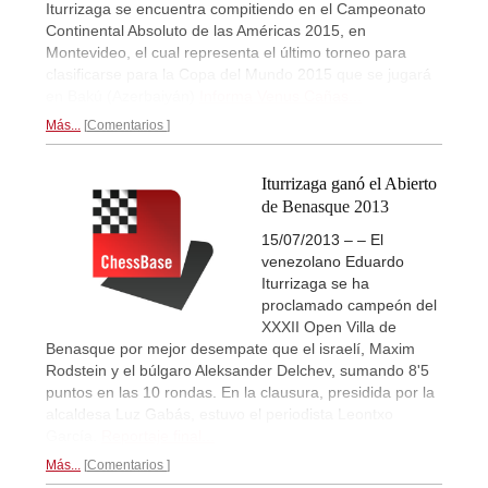
Iturrizaga se encuentra compitiendo en el Campeonato
Continental Absoluto de las Américas 2015, en
Montevideo, el cual representa el último torneo para
clasificarse para la Copa del Mundo 2015 que se jugará
en Bakú (Azerbaiyán)
Informa Venus Cañas...
Más...
Comentarios
Iturrizaga ganó el Abierto
de Benasque 2013
15/07/2013 – – El
venezolano Eduardo
Iturrizaga se ha
proclamado campeón del
XXXII Open Villa de
Benasque por mejor desempate que el israelí, Maxim
Rodstein y el búlgaro Aleksander Delchev, sumando 8'5
puntos en las 10 rondas. En la clausura, presidida por la
alcaldesa Luz Gabás, estuvo el periodista Leontxo
García.
Reportaje final...
Más...
Comentarios