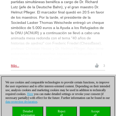
partidas simultáneas benéfica a cargo de Dr. Richard
Lutz (jefe de la Deutsche Bahn), y el gran maestro Dr.
Helmut Pfleger. El marcador final quedó en 20:5 en favor
de los maestros. Por la tarde, el presidente de la
Sociedad Lasker Thomas Weischede entregó un cheque
simbólico de 5.000 euros a la Ayuda a los Refugiados de
la ONU (ACNUR) y a continuación se llevó a cabo una
animada mesa redonda con el tema "40 años de
historias de ajedrez" con Frederic Friedel (ChessBase),
profesor Christian Hesse y Dr. Helmut Pfleger. Aquí tiene
entrevistas, fotos y muchas impresiones fotográficas... |
Foto: Nadja Wittmann (ChessBase)
Más...
3
1
We use cookies and comparable technologies to provide certain functions, to improve
the user experience and to offer interest-oriented content. Depending on their intended
use, analysis cookies and marketing cookies may be used in addition to technically
required cookies.
Here
you can make detailed settings or revoke your consent (if
necessary partially) with effect for the future. Further information can be found in our
data protection declaration
.
Política de privacidad
|
Pie de imprenta
|
Para contactar
|
Cookies Management
|
Detailed
Reject
Accept
Licencias
|
Compliance Hotline
|
Inicio
information
all
all