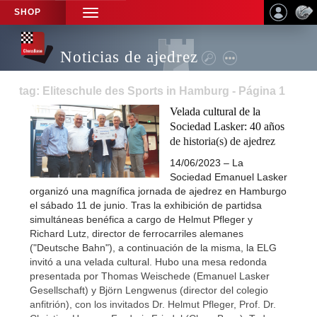
SHOP
TOGGLE
NAVIGATION
Noticias de ajedrez
tag: Eliteschule des Sports in Hamburg - Página 1
Velada cultural de la
Sociedad Lasker: 40 años
de historia(s) de ajedrez
14/06/2023 – La
Sociedad Emanuel Lasker
organizó una magnífica jornada de ajedrez en Hamburgo
el sábado 11 de junio. Tras la exhibición de partidsa
simultáneas benéfica a cargo de Helmut Pfleger y
Richard Lutz, director de ferrocarriles alemanes
("Deutsche Bahn"), a continuación de la misma, la ELG
invitó a una velada cultural. Hubo una mesa redonda
presentada por Thomas Weischede (Emanuel Lasker
Gesellschaft) y Björn Lengwenus (director del colegio
anfitrión), con los invitados Dr. Helmut Pfleger, Prof. Dr.