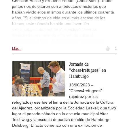
Christian Hesse y Frederic Friedel (ChessBase). Todos
juntos nos deleitaron con anédectas e historias que
habían vivido ellos mismos durante los últimos cuarenta
años. "Si el tiempo de vida es el más escaso de los
bienes, este sábado ha sido una inversión
extremadamente fructífera", concluyó Thomas
Weischede, resumiendo esta velada cultural
ajedrecística. | Foto: Nadja Wittmann (ChessBase)
Más...
1
Jornada de
"chess4refugees" en
Hamburgo
13/06/2023 –
"Chess4refugees"
(ajedrez por los
refugiados) ese fue el lema del la Jornada de la Cultura
del Ajedrez, organizada por la Sociedad Lasker, que tuvo
lugar el pasado sábado en la escuela municipal Alter
Teichweg y la escuela deportiva de élite de Hamburgo
Dulsberg. El acto comenzó con una exhibición de