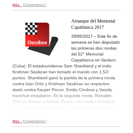
Más...
Comentarios
Arranque del Memorial
Capablanca 2017
29/05/2017 – Este fin de
semana se han disputado
las primeras dos rondas
del 52° Memorial
Capablanca en Vardero
(Cuba). El estadounidense Sam Shankland y el indio
Krishnan Sasikiran han tomado el mando con 1,5/2
puntos. Shankland ganó la partida de la primera ronda
contra Isán Ortíz y Krishnan Sasikiran su respectivo
duelo contra Kacper Piorun. Emilio Córdova y Vassily
Ivanchuk empataron. En la segunda ronda, Reinaldo
Ortiz se impuso a Kacper Piorun y los duelos Ivanchuk
vs. Sasikiran y Shankland vs. Cordova concluyeron en
tablas.
Más...
Comentarios