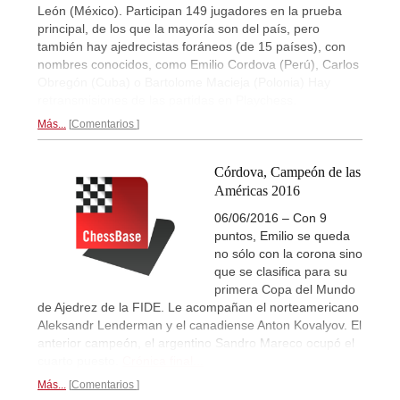
León (México). Participan 149 jugadores en la prueba
principal, de los que la mayoría son del país, pero
también hay ajedrecistas foráneos (de 15 países), con
nombres conocidos, como Emilio Cordova (Perú), Carlos
Obregón (Cuba) o Bartolome Macieja (Polonia) Hay
retransmisiones de las partidas en Playchess.
Más...
Comentarios
Córdova, Campeón de las
Américas 2016
06/06/2016 – Con 9
puntos, Emilio se queda
no sólo con la corona sino
que se clasifica para su
primera Copa del Mundo
de Ajedrez de la FIDE. Le acompañan el norteamericano
Aleksandr Lenderman y el canadiense Anton Kovalyov. El
anterior campeón, el argentino Sandro Mareco ocupó el
cuarto puesto.
Crónica final...
Más...
Comentarios