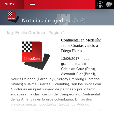
SHOP
TOGGLE
NAVIGATION
Noticias de ajedrez
tag: Emilio Cordova - Página 1
Continental en Medellín:
Jaime Cuartas venció a
Diego Flores
13/06/2017 – Los
grandes maestros
Cristhian Cruz (Perú),
Alexandr Fier (Brasil),
Neuris Delgado (Paraguay), Sergey Erenburg (Estados
Unidos) y Jaime Cuartas (Colombia), son los únicos con
4 victorias en igual número de partidas y por lo tanto
encabezan la clasificación del Campeonato Continental
de las Américas en la urbe colombiana. En las dos
primeras mesas hubo tablas rápidas, de Rodrigo
Vásquez con Eduardo Iturrizaga y de Axel Bachmann con