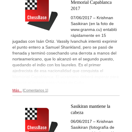
Memorial Capablanca
2017
07/06/2017 – Krishnan
Sasikiran (en la foto de
www.granma.cu) entabló
rápidamente en 15
jugadas con Isán Ortiz. Vassily Ivanchuk intentó exprimir
el punto entero a Samuel Shankland, pero se pasó de
frenada y terminó cosechando una derrota a manos del
norteamericano, que lo alcanzó en el segundo puesto,
quedando el indio con los laureles. Es el primer
ajedrecista de esa nacionalidad que conquista el
Memorial Capablanca. El ucraniano deberá esperar para
llevarse el octavo entorchado de Cuba.
Más...
Comentarios 1
Sasikiran mantiene la
cabeza
06/06/2017 – Krishnan
Sasikiran (fotografía de