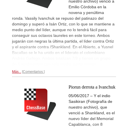
nuestro archivo) venció a
Emilio Córdoba en la
novena y penúltima
ronda. Vassily Ivanchuk se repuso del patinazo del
domingo y superó a Isán Ortiz, con lo que se mantiene a
medio punto del líder, aunque no lo tendrá fácil para
conseguir sus octavos laureles en este torneo. Ambos
jugarán con negras la última partida, el líder contra Ortiz
y el aspirante contra /Shankland. En el Abierto, a Yusnel
Bacallao se le ha unido en el liderato el colombiano
Andrés Gallego. Ambos totalizan 7/9 y tienen un grupo
de 6 ajedrecistas con solo medio punto menos.
Más...
Comentarios
Piorun derrota a Ivanchuk
05/06/2017 – Y el indio
Sasikiran (Fotografía de
nuestro archivo), que
venció a Shankland, es el
nuevo líder del Memorial
Capablanca, con 8