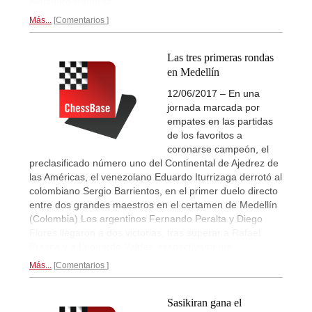
Alejandro Ramírez.
Más...
Comentarios
Las tres primeras rondas
en Medellín
12/06/2017 – En una
jornada marcada por
empates en las partidas
de los favoritos a
coronarse campeón, el
preclasificado número uno del Continental de Ajedrez de
las Américas, el venezolano Eduardo Iturrizaga derrotó al
colombiano Sergio Barrientos, en el primer duelo directo
entre dos grandes maestros en el certamen de Medellín
(Colombia) Los argentinos Fernando Peralta y Diego
Flores llegaron a dos victorias, tras superar a Rafael
Prasca y a Leonardo Valdés, respectivamente.
Más...
Comentarios
Sasikiran gana el