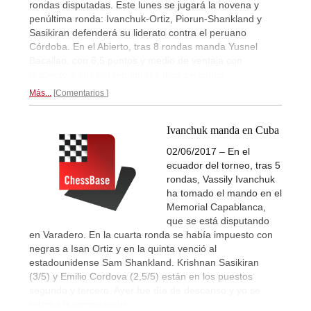
rondas disputadas. Este lunes se jugará la novena y
penúltima ronda: Ivanchuk-Ortiz, Piorun-Shankland y
Sasikiran defenderá su liderato contra el peruano
Córdoba. En el Abierto, tras 8 rondas manda Yusnel
Bacallao, con 6,5 puntos y medio de ventaja con
respecto a sus perseguidores más cercanos
Más...
Comentarios
Ivanchuk manda en Cuba
02/06/2017 – En el
ecuador del torneo, tras 5
rondas, Vassily Ivanchuk
ha tomado el mando en el
Memorial Capablanca,
que se está disputando
en Varadero. En la cuarta ronda se había impuesto con
negras a Isan Ortiz y en la quinta venció al
estadounidense Sam Shankland. Krishnan Sasikiran
(3/5) y Emilio Cordova (2,5/5) están en los puestos
segundo y tercero. Ayer fue día de descanso y yo se
retoma la competición.