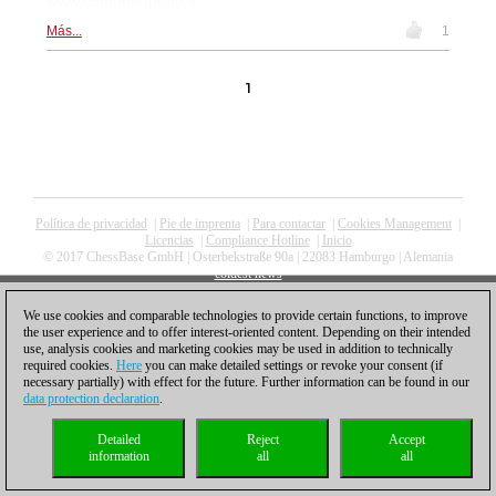
www.comune.turino.it
Más...
1
1
Política de privacidad
|
Pie de imprenta
|
Para contactar
|
Cookies Management
|
Licencias
|
Compliance Hotline
|
Inicio
© 2017 ChessBase GmbH | Osterbekstraße 90a | 22083 Hamburgo | Alemania
coldest news
We use cookies and comparable technologies to provide certain functions, to improve
the user experience and to offer interest-oriented content. Depending on their intended
use, analysis cookies and marketing cookies may be used in addition to technically
required cookies.
Here
you can make detailed settings or revoke your consent (if
necessary partially) with effect for the future. Further information can be found in our
data protection declaration
.
Detailed
Reject
Accept
information
all
all