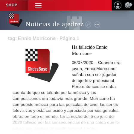
SHOP
TOGGLE
NAVIGATION
Noticias de ajedrez
tag: Ennio Morricone - Página 1
Ha fallecido Ennio
Morricone
06/07/2020 – Cuando era
joven, Ennio Morricone
soñaba con ser jugador
de ajedrez profesional.
Pero entonces se daba
cuenta de que su talento por la música y las
composiciones era todavía más grande. Morricone ha
compuesto música para las películas de cine, las series
televisivas y está conocido y apreciado por sus geniales
obras en todo el mundo. En la noche del 6 de julio de
2020 falleció por las consecuencias de una caída que le
causó una fractura de cuello femoral. | Foto: