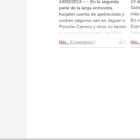
23 a
14/03/2013 – – En la segunda
Guin
parte de la larga entrevista,
más 
Karjakin cuenta de ajedrecistas y
En u
coches (algunos van en Jaguar o
Expr
Porsche Carrera y otros no tienen
fran
ni carnet de conducir), de Viktor
desc
Korchnoi y de Spassky, de "la
Más...
Comentarios
1
Más..
ver 
torre loca", de los pasatiempos
es s
de sus colegas y de sus propias
much
manías (no aguanta el sonido de
Prim
rotulador sobre papel) y concluye
caste
con la frase: "El ajedrez me ha
convertido en una persona feliz".
¡Con muchas más anécdotas!