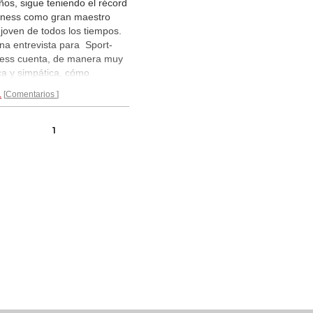
ños, sigue teniendo el récord
ness como gran maestro
joven de todos los tiempos.
na entrevista para Sport-
ess cuenta, de manera muy
ca y simpática, cómo
ubrió su talento él mismo al
.
Comentarios
un anuncio publicitario, quién
u mejor amigo ajedrecista y
as cosas interesantes más.
1
era parte (traducida al
llano)...