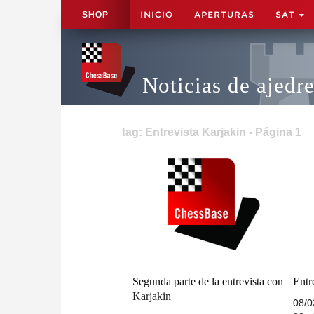
INICIO
APERTURAS
SAT
SHOP
Noticias de ajedr
tag: Entrevista Karjakin - Página 1
Segunda parte de la entrevista con
Entr
Karjakin
08/0