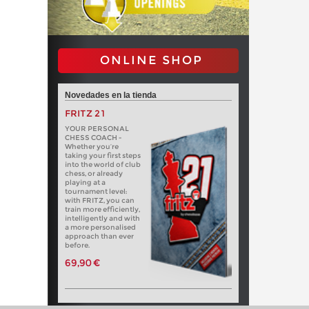
ONLINE SHOP
Novedades en la tienda
FRITZ 21
YOUR PERSONAL
CHESS COACH -
Whether you’re
taking your first steps
into the world of club
chess, or already
playing at a
tournament level:
with FRITZ, you can
train more efficiently,
intelligently and with
a more personalised
approach than ever
before.
69,90 €