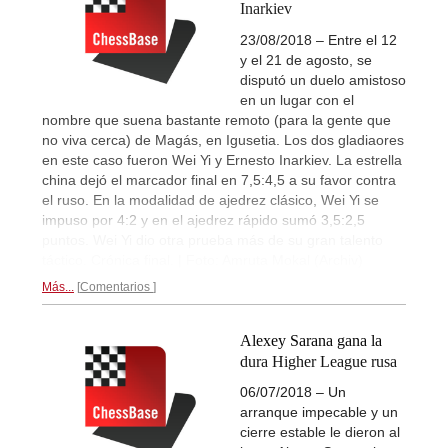
Inarkiev
23/08/2018 – Entre el 12
y el 21 de agosto, se
disputó un duelo amistoso
en un lugar con el
nombre que suena bastante remoto (para la gente que
no viva cerca) de Magás, en Igusetia. Los dos gladiaores
en este caso fueron Wei Yi y Ernesto Inarkiev. La estrella
china dejó el marcador final en 7,5:4,5 a su favor contra
el ruso. En la modalidad de ajedrez clásico, Wei Yi se
impuso por 4:2 y en el ajedrez rápido sumó 3,5:2,5
puntos. Wei Yi dio otra prueba más de su gran talento
táctico. Crónica final. | Foto: Amruta Mokal (Archiv)
Más...
Comentarios
Alexey Sarana gana la
dura Higher League rusa
06/07/2018 – Un
arranque impecable y un
cierre estable le dieron al