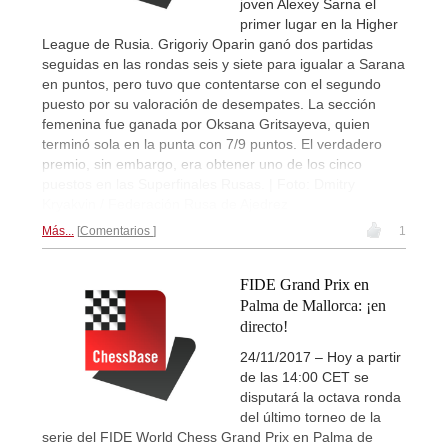
joven Alexey Sarna el
primer lugar en la Higher
League de Rusia. Grigoriy Oparin ganó dos partidas
seguidas en las rondas seis y siete para igualar a Sarana
en puntos, pero tuvo que contentarse con el segundo
puesto por su valoración de desempates. La sección
femenina fue ganada por Oksana Gritsayeva, quien
terminó sola en la punta con 7/9 puntos. El verdadero
premio, sin embargo, era obtener uno de los cinco
puestos en las Superfinales Rusas. | Foto: Dmitry
Kryakvin / Federación Rusa de Ajedrez
Más...
Comentarios
1
FIDE Grand Prix en
Palma de Mallorca: ¡en
directo!
24/11/2017 – Hoy a partir
de las 14:00 CET se
disputará la octava ronda
del último torneo de la
serie del FIDE World Chess Grand Prix en Palma de