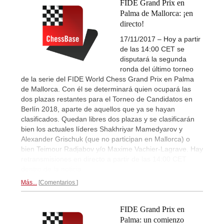
FIDE Grand Prix en
Palma de Mallorca: ¡en
directo!
17/11/2017 – Hoy a partir
de las 14:00 CET se
disputará la segunda
ronda del último torneo
de la serie del FIDE World Chess Grand Prix en Palma
de Mallorca. Con él se determinará quien ocupará las
dos plazas restantes para el Torneo de Candidatos en
Berlín 2018, aparte de aquellos que ya se hayan
clasificados. Quedan libres dos plazas y se clasificarán
bien los actuales líderes Shakhriyar Mamedyarov y
Alexander Grischuk (que no participan en Mallorca) o
bien Teimour Radjabov y/o Maxime Vachier-Lagrave. Hay
retransmisiones en directo a partir de las 14:00 CET
dentro de la noticia.
Más...
Comentarios
FIDE Grand Prix en
Palma: un comienzo