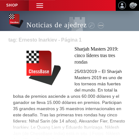
SHOP
TOGGLE
NAVIGATION
Noticias de ajedrez
tag: Ernesto Inarkiev - Página 1
Sharjah Masters 2019:
cinco líderes tras tres
rondas
25/03/2019 – El Sharjah
Masters 2019 es uno de
los torneos más fuertes
del mundo. En total la
bolsa de premios asciende a unos 60.000 dólares y el
ganador se lleva 15.000 dólares en premios. Participan
35 grandes maestros y 35 maestros internacionales en
este desafío. Tras las primeras tres rondas hay cinco
líderes: Nihal Sarin (de 14 años), Alexander Fier, Ernesto
Inarkiev, Le Quang Liem y Eduardo Iturrizaga. Niklesh
Jain (de ChessBase India) está in situ. | Fotos: Niklesh