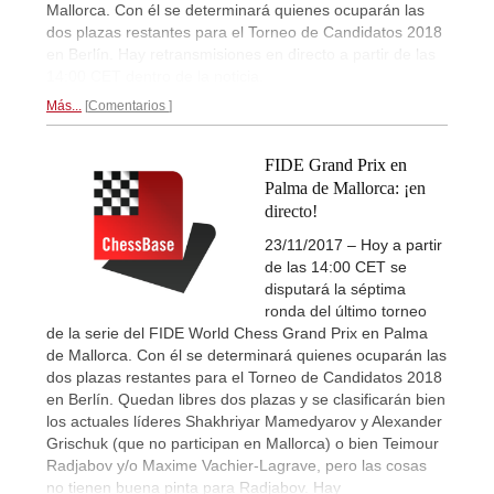
Mallorca. Con él se determinará quienes ocuparán las
dos plazas restantes para el Torneo de Candidatos 2018
en Berlín. Hay retransmisiones en directo a partir de las
14:00 CET dentro de la noticia.
Más...
Comentarios
FIDE Grand Prix en
Palma de Mallorca: ¡en
directo!
23/11/2017 – Hoy a partir
de las 14:00 CET se
disputará la séptima
ronda del último torneo
de la serie del FIDE World Chess Grand Prix en Palma
de Mallorca. Con él se determinará quienes ocuparán las
dos plazas restantes para el Torneo de Candidatos 2018
en Berlín. Quedan libres dos plazas y se clasificarán bien
los actuales líderes Shakhriyar Mamedyarov y Alexander
Grischuk (que no participan en Mallorca) o bien Teimour
Radjabov y/o Maxime Vachier-Lagrave, pero las cosas
no tienen buena pinta para Radjabov. Hay