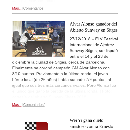
Jain (ChessBase India)
Más...
Comentarios
Alvar Alonso ganador del
Abierto Sunway en Sitges
27/12/2018 – El V Festival
Internacional de Ajedrez
Sunway Sitges, se disputó
entre el 14 y el 23 de
diciembre la ciudad de Sitges, cerca de Barcelona.
Finalmente se coronó campeón GM Alvar Alonso con
8/10 puntos. Previamente a la última ronda, el joven
héroe local (de 26 años) había sumado 7/9 puntos, al
igual que sus tres más cercanos rivales. Pero Alonso fue
el único que ganó la partida de la última ronda. | Foto:
cortesía del Abierto Sunway Sitges 2018
Más...
Comentarios
Wei Yi gana duelo
amistoso contra Ernesto