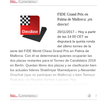
Más...
Comentarios
FIDE Grand Prix en
Palma de Mallorca: ¡en
directo!
20/11/2017 – Hoy a partir
de las 14:00 CET se
disputará la quinta ronda
del último torneo de la
serie del FIDE World Chess Grand Prix en Palma de
Mallorca. Con él se determinará quienes ocuparán las
dos plazas restantes para el Torneo de Candidatos 2018
en Berlín. Quedan libres dos plazas y se clasificarán bien
los actuales líderes Shakhriyar Mamedyarov y Alexander
Grischuk (que no participan en Mallorca) o bien Teimour
Radjabov y/o Maxime Vachier-Lagrave. Hay
retransmisiones en directo a partir de las 14:00 CET
dentro de la noticia.
Más...
Comentarios
2