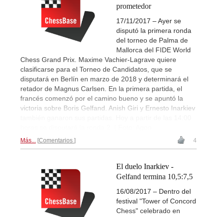
prometedor
17/11/2017 – Ayer se
disputó la primera ronda
del torneo de Palma de
Mallorca del FIDE World
Chess Grand Prix. Maxime Vachier-Lagrave quiere
clasificarse para el Torneo de Candidatos, que se
disputará en Berlín en marzo de 2018 y determinará el
retador de Magnus Carlsen. En la primera partida, el
francés comenzó por el camino bueno y se apuntó la
victoria sobre Boris Gelfand. Anish Giri y Ernesto Inarkiev
también ganaron sus partidas. Hoy a partir de las 14:00
horas se disputará la ronda 2. | Foto: Agon
Más...
Comentarios
4
El duelo Inarkiev -
Gelfand termina 10,5:7,5
16/08/2017 – Dentro del
festival "Tower of Concord
Chess" celebrado en