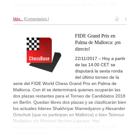
retransmisiones en directo a partir de las 14:00 CET
dentro de la noticia.
Más...
Comentarios
1
FIDE Grand Prix en
Palma de Mallorca: ¡en
directo!
22/11/2017 – Hoy a partir
de las 14:00 CET se
disputará la sexta ronda
del último torneo de la
serie del FIDE World Chess Grand Prix en Palma de
Mallorca. Con él se determinará quienes ocuparán las
dos plazas restantes para el Torneo de Candidatos 2018
en Berlín. Quedan libres dos plazas y se clasificarán bien
los actuales líderes Shakhriyar Mamedyarov y Alexander
Grischuk (que no participan en Mallorca) o bien Teimour
Radjabov y/o Maxime Vachier-Lagrave. Hay
retransmisiones en directo a partir de las 14:00 CET
dentro de la noticia.