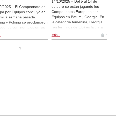
14/10/2025 – Del 5 al 14 de
octubre se están jugando los
0/2025 – El Campeonato de
Campeonatos Europeos por
pa por Equipos concluyó en
Equipos en Batumi, Georgia. En
mi la semana pasada.
la categoría femenina, Georgia
nia y Polonia se proclamaron
(en términos de Elo) es la clara
eones continentales en las
favorita, seguida de Polonia y
iones abierta y femenina,
.
Más...
2
Ucrania. En la categoría abierta,
ectivamente. Ambos equipos
Alemania, segunda en Budva en
aron a la última ronda con el
2023, encabeza la lista de
1
rol de su propio destino y
participantes, seguida de los
iguieron sus títulos gracias a
Países Bajos, Hungría (con
rias en el último día de
Rapport y Leko) y Azerbaiyán
o. El torneo contó con la
(con Mamedyarov y Radjabov
icipación de 40 equipos en la
como capitán del equipo). | Sigue
ión abierta y 36 en la
las partidas en directo a partir de
nina. | Fotos: Unión Europea
las 13:00 hora de Madrid (8:00
jedrez
Buenos Aires, 5:00 Ciudad de
México)