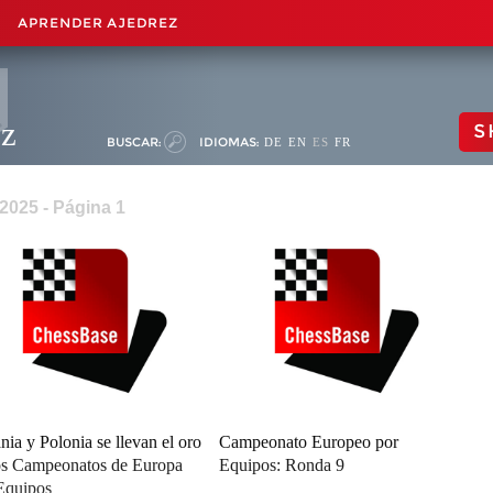
APRENDER AJEDREZ
ez
S
BUSCAR:
IDIOMAS:
DE
EN
ES
FR
025 - Página 1
nia y Polonia se llevan el oro
Campeonato Europeo por
os Campeonatos de Europa
Equipos: Ronda 9
Equipos