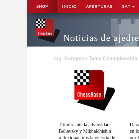
INICIO
APERTURAS
SAT
SHOP
Noticias de ajedr
tag: European Team Championship 2
Triunfo ante la adversidad:
Ucra
Beliavsky y Mikhalchishin
en l
reflexionan tras la victoria de
por 