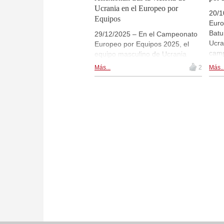
Ucrania en el Europeo por
20/1
Equipos
Euro
Batu
29/12/2025 – En el Campeonato
Ucra
Europeo por Equipos 2025, el
camp
equipo masculino de Ucrania
secc
ganó la medalla de oro y el
Más...
2
Más..
resp
femenino la de plata, un logro
lleg
excepcional en circunstancias
cont
difíciles. En una entrevista, el
cons
capitán del equipo, Alexander
victo
Beliavsky, y el entrenador, Adrian
jueg
Mikhalchishin, reflexionan sobre
part
el papel del espíritu de equipo, el
secc
talento emergente y la resiliencia
feme
en uno de los éxitos más
de A
notables de la historia del ajedrez
ucraniano. | Las fotos del texto
fueron provistas por el equipo
ucraniano.