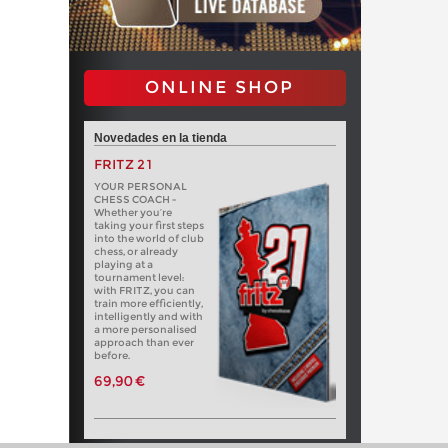
ONLINE SHOP
Novedades en la tienda
FRITZ 21
YOUR PERSONAL
CHESS COACH -
Whether you’re
taking your first steps
into the world of club
chess, or already
playing at a
tournament level:
with FRITZ, you can
train more efficiently,
intelligently and with
a more personalised
approach than ever
before.
69,90 €