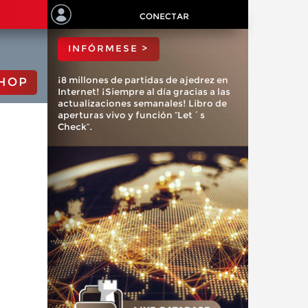
ChessBase?
CONECTAR
INFÓRMESE >
¡8 millones de partidas de ajedrez en
HOP
Internet! ¡Siempre al día gracias a las
actualizaciones semanales! Libro de
aperturas vivo y función “Let´s
Check”.