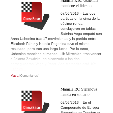
Mamaia R10: Ushenina
mantiene el liderato
07/06/2016 – Las dos
partidas en la cima de la
décima ronda
concluyeron en tablas.
Sabrina Vega empató con
Anna Ushenina tras 17 movimientos y la partida entre
Elisabeth Pähtz y Natalia Pogonina tuvo el mismo
resultado, pero tras una larga lucha. Por lo tanto,
Ushenina mantiene el mando. Lilit Mkrtchian, tras vencer
a Jolanta Zawdzka, ha alcanzado a las dos
perseguidoras, Vega y Pähtz. Ana Matnadze está 10ª.
Crónica...
Más...
Comentarios
Mamaia R6: Stefanova
manda en solitario
02/06/2016 – En el
Campeonato de Europa
Femenino en Constanza