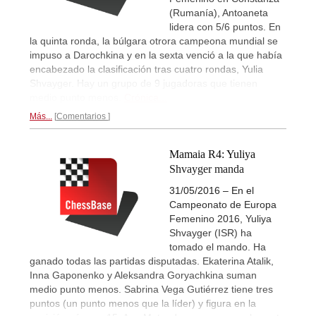
(Rumanía), Antoaneta
lidera con 5/6 puntos. En
la quinta ronda, la búlgara otrora campeona mundial se
impuso a Darochkina y en la sexta venció a la que había
encabezado la clasificación tras cuatro rondas, Yulia
Shvayger. Hay un grupo de 9 jugadoras que tienen
medio punto menos.
Crónica...
Más...
Comentarios
Mamaia R4: Yuliya
Shvayger manda
31/05/2016 – En el
Campeonato de Europa
Femenino 2016, Yuliya
Shvayger (ISR) ha
tomado el mando. Ha
ganado todas las partidas disputadas. Ekaterina Atalik,
Inna Gaponenko y Aleksandra Goryachkina suman
medio punto menos. Sabrina Vega Gutiérrez tiene tres
puntos (un punto menos que la líder) y figura en la