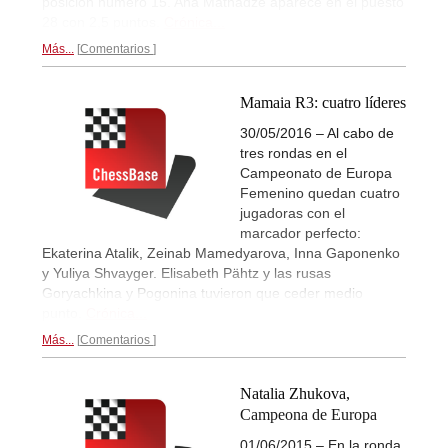
posición número 15. Ana Matnadze aparece en el puesto
28 con 2,5 puntos.
Crónica...
Más...
Comentarios
Mamaia R3: cuatro líderes
30/05/2016 – Al cabo de
tres rondas en el
Campeonato de Europa
Femenino quedan cuatro
jugadoras con el
marcador perfecto:
Ekaterina Atalik, Zeinab Mamedyarova, Inna Gaponenko
y Yuliya Shvayger. Elisabeth Pähtz y las rusas
Goryachkina y Pogonina tuvieron que ceder medio
punto.
Crónica...
Más...
Comentarios
Natalia Zhukova,
Campeona de Europa
01/06/2015 – En la ronda