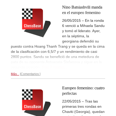
Nino Batsiashvili manda
en el europeo femenino
26/05/2015 – En la ronda
6 venció a Mihaela Sandu
y tomó el liderato. Ayer,
en la séptima, la
georgiana defendió su
puesto contra Hoang Thanh Trang y se queda en la cima
de la clasificación con 6,5/7 y un rendimiento de casi
2800 puntos. Sandu se benefició de una metedura de
pata de su oponente Antoaneta Stefanova y sigue en la
segunda posición.
Tras 7 rondas...
Más...
Comentarios
Europeo femenino: cuatro
perfectas
22/05/2015 – Tras las
primeras tres rondas en
Chavki (Georgia), quedan