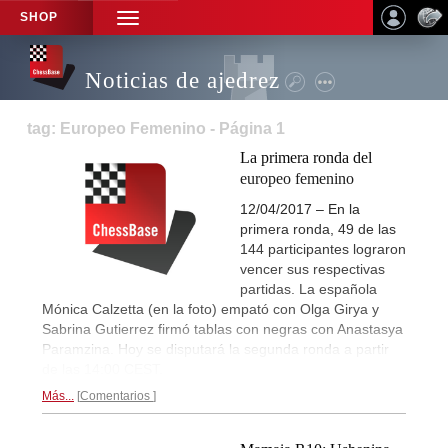
SHOP
TOGGLE
NAVIGATION
Noticias de ajedrez
tag: Europeo Femenino - Página 1
La primera ronda del
europeo femenino
12/04/2017 – En la
primera ronda, 49 de las
144 participantes lograron
vencer sus respectivas
partidas. La española
Mónica Calzetta (en la foto) empató con Olga Girya y
Sabrina Gutierrez firmó tablas con negras con Anastasya
Paramzina. Hoy se disputará la segunda ronda a partir
de las 14:00 CEST.
Más...
Comentarios