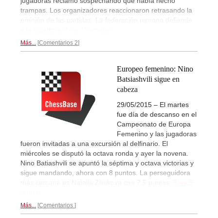
jugadoras reclamó sospechando que había hecho
trampas. Los organizadores reaccionaron retrasando la
emisión de las partidas. La federación rumana defiende
a la jugadora.
Tras 10 rondas...
Más...
Comentarios 2
Europeo femenino: Nino
Batsiashvili sigue en
cabeza
29/05/2015 – El martes
fue día de descanso en el
Campeonato de Europa
Femenino y las jugadoras
fueron invitadas a una excursión al delfinario. El
miércoles se disputó la octava ronda y ayer la novena.
Nino Batiashvili se apuntó la séptima y octava victorias y
sigue mandando, ahora con 8 puntos. La perseguidora
más cercana es Natalia Zhukova con 7,5 puntos.
Tras 9
rondas...
Más...
Comentarios