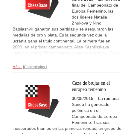
final del Campeonato de
Europa Femenino, las
dos líderes Natalia
Zhukova y Nino
Batsiashvili ganaron sus partidas y se aseguraron las
medallas de oro y plata. Es la segunda vez que la
ucrania gana el título continental. La primera fue en
2000, en el primer campeonato. Alisa Kashlinskaya
venció a Hoang Thanh Trang y cosechó el bronce.
Tras
11 rondas...
Más...
Comentarios
Caza de brujas en el
europeo femenino
30/05/2015 – La rumana
Sandu ha generado
polémica en el
Campeonato de Europa
Femenino. Tras sus
inesperados triunfos en las primeras rondas, un grupo de