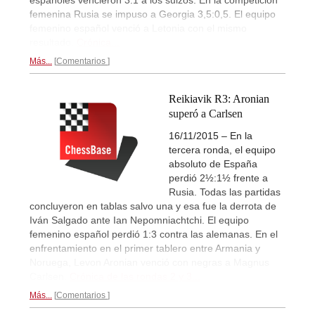
españoles vencieron 3:1 a los suizos. En la competición
femenina Rusia se impuso a Georgia 3,5:0,5. El equipo
femenino español venció a Letonia con el mismo
resultado.
Crónica...
Más...
Comentarios
Reikiavik R3: Aronian
superó a Carlsen
16/11/2015 – En la
tercera ronda, el equipo
absoluto de España
perdió 2½:1½ frente a
Rusia. Todas las partidas
concluyeron en tablas salvo una y esa fue la derrota de
Iván Salgado ante Ian Nepomniachtchi. El equipo
femenino español perdió 1:3 contra las alemanas. En el
enfrentamiento en el primer tablero entre Armania y
Noruega, Levon Aronian venció con negras a Magnus
Carlsen.
Crónica de las rondas 2 y 3...
Más...
Comentarios