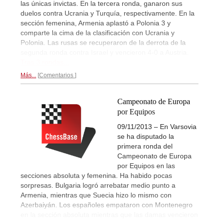
las únicas invictas. En la tercera ronda, ganaron sus
duelos contra Ucrania y Turquía, respectivamente. En la
sección femenina, Armenia aplastó a Polonia 3 y
comparte la cima de la clasificación con Ucrania y
Polonia. Las rusas se recuperaron de la derrota de la
segunda ronda contra Israel y vencieron 4-0 a Austria.
Tras 3 rondas...
Más...
Comentarios
Campeonato de Europa
por Equipos
09/11/2013 – En Varsovia
se ha disputado la
primera ronda del
Campeonato de Europa
por Equipos en las
secciones absoluta y femenina. Ha habido pocas
sorpresas. Bulgaria logró arrebatar medio punto a
Armenia, mientras que Suecia hizo lo mismo con
Azerbaiyán. Los españoles empataron con Montenegro
en la sección absoluta mientras que las damas vencieron