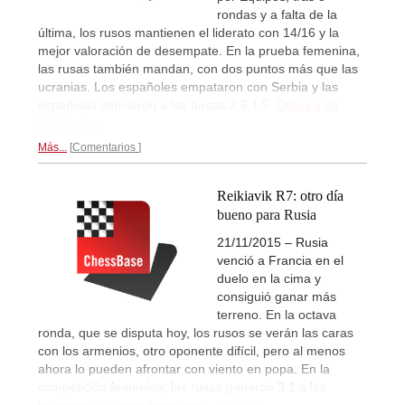
rondas y a falta de la
última, los rusos mantienen el liderato con 14/16 y la
mejor valoración de desempate. En la prueba femenina,
las rusas también mandan, con dos puntos más que las
ucranias. Los españoles empataron con Serbia y las
españolas vencieron a las turcas 2,5:1,5.
Crónica de
Reikiavik...
Más...
Comentarios
Reikiavik R7: otro día
bueno para Rusia
21/11/2015 – Rusia
venció a Francia en el
duelo en la cima y
consiguió ganar más
terreno. En la octava
ronda, que se disputa hoy, los rusos se verán las caras
con los armenios, otro oponente difícil, pero al menos
ahora lo pueden afrontar con viento en popa. En la
competición femenina, las rusas ganaron 3:1 a las
húngaras y siguen mandando.
Crónica...