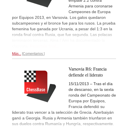
empate 2:2 contra
Armenia para coronarse
Campeones de Europa
por Equipos 2013, en Varsovia. Los galos quedaron
subcampeones y el bronce fue para los rusos. La prueba
femenina fue ganada por Ucrania, a pesar del 1:3 en la
ronda final contra Rusia, que fue segunda. Las polacas
terminaron terceras. Alina l´Ami ha documentado la
clausura.
Reportaje final...
Más...
Comentarios
Varsovia R6: Francia
defiende el liderato
15/11/2013 – Tras el día
de descanso, en la sexta
ronda del Campeonato de
Europa por Equipos,
Francia defendió su
liderato tras vencer a la selección de Grecia. Azerbaiyán
ganó a Georgia. Rusia y Armenia también triunfaron en
sus duelos contra Rumanía y Hungría, respectivamente.