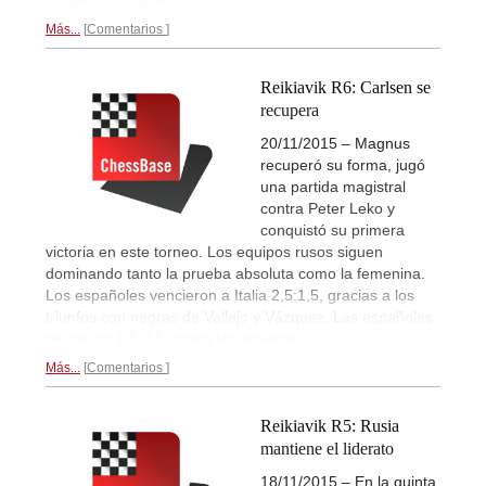
Más...
Comentarios
Reikiavik R6: Carlsen se
recupera
20/11/2015 – Magnus
recuperó su forma, jugó
una partida magistral
contra Peter Leko y
conquistó su primera
victoria en este torneo. Los equipos rusos siguen
dominando tanto la prueba absoluta como la femenina.
Los españoles vencieron a Italia 2,5:1,5, gracias a los
triunfos con negras de Vallejo y Vázquez. Las españolas
perdieron 1,5:2,5 contra las armenias.
Crónica...
Más...
Comentarios
Reikiavik R5: Rusia
mantiene el liderato
18/11/2015 – En la quinta