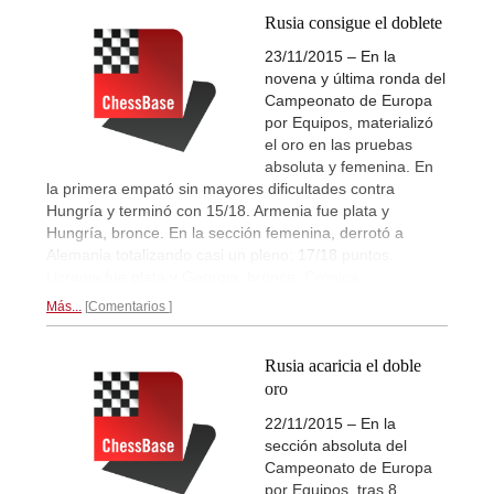
Rusia consigue el doblete
23/11/2015 – En la
novena y última ronda del
Campeonato de Europa
por Equipos, materializó
el oro en las pruebas
absoluta y femenina. En
la primera empató sin mayores dificultades contra
Hungría y terminó con 15/18. Armenia fue plata y
Hungría, bronce. En la sección femenina, derrotó a
Alemania totalizando casi un pleno: 17/18 puntos.
Ucrania fue plata y Georgia, bronce.
Crónica..
Más...
Comentarios
Rusia acaricia el doble
oro
22/11/2015 – En la
sección absoluta del
Campeonato de Europa
por Equipos, tras 8