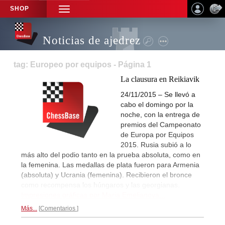
SHOP
TOGGLE
NAVIGATION
Noticias de ajedrez
tag: Europeo por equipos - Página 1
La clausura en Reikiavik
24/11/2015 – Se llevó a
cabo el domingo por la
noche, con la entrega de
premios del Campeonato
de Europa por Equipos
2015. Rusia subió a lo
más alto del podio tanto en la prueba absoluta, como en
la femenina. Las medallas de plata fueron para Armenia
(absoluta) y Ucrania (femenina). Recibieron el bronce
como recompensa los húngaros y las georgianas.
Impresiones gráficas por Maria Emelianova...
Más...
Comentarios