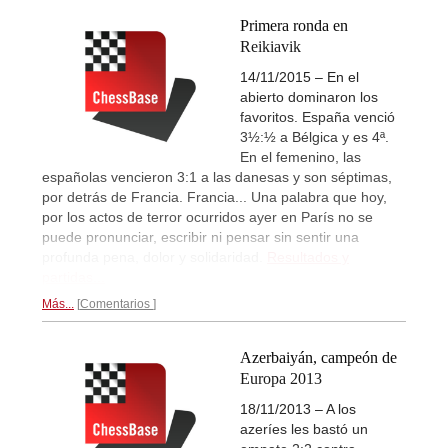
Primera ronda en
Reikiavik
14/11/2015 – En el
abierto dominaron los
favoritos. España venció
3½:½ a Bélgica y es 4ª.
En el femenino, las
españolas vencieron 3:1 a las danesas y son séptimas,
por detrás de Francia. Francia... Una palabra que hoy,
por los actos de terror ocurridos ayer en París no se
puede pronunciar, escribir ni pensar sin sentir una
profunda pena, dolor y solidaridad.
Resultados y
partidas...
Más...
Comentarios
Azerbaiyán, campeón de
Europa 2013
18/11/2013 – A los
azeríes les bastó un