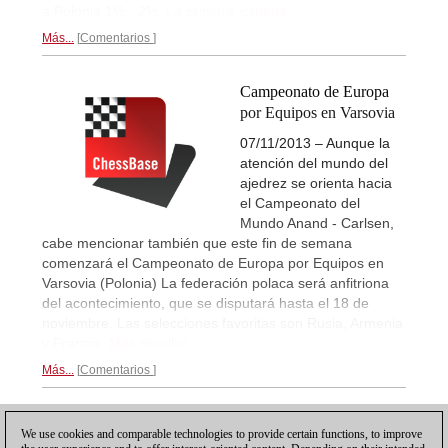
a Polonia 1½ - 2½.
La primera jornada...
Más...
Comentarios
Campeonato de Europa
por Equipos en Varsovia
07/11/2013 – Aunque la
atención del mundo del
ajedrez se orienta hacia
el Campeonato del
Mundo Anand - Carlsen,
cabe mencionar también que este fin de semana
comenzará el Campeonato de Europa por Equipos en
Varsovia (Polonia) La federación polaca será anfitriona
del acontecimiento, que se disputará hasta el 18 de
noviembre. Las selecciones favoritas son Rusia, Armenia
y Francia.
Más detalles...
Más...
Comentarios
1
We use cookies and comparable technologies to provide certain functions, to improve