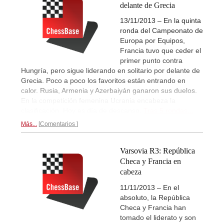
delante de Grecia
13/11/2013 – En la quinta
ronda del Campeonato de
Europa por Equipos,
Francia tuvo que ceder el
primer punto contra
Hungría, pero sigue liderando en solitario por delante de
Grecia. Poco a poco los favoritos están entrando en
calor. Rusia, Armenia y Azerbaiyán ganaron sus duelos.
En la competición femenina Ucrania encabeza la
clasificación. Hoy es día de descanso.
Tras 5 rondas...
Más...
Comentarios
Varsovia R3: República
Checa y Francia en
cabeza
11/11/2013 – En el
absoluto, la República
Checa y Francia han
tomado el liderato y son