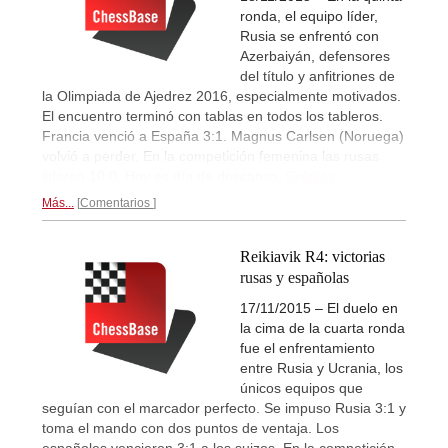
ronda, el equipo líder,
Rusia se enfrentó con
Azerbaiyán, defensores
del título y anfitriones de
la Olimpiada de Ajedrez 2016, especialmente motivados.
El encuentro terminó con tablas en todos los tableros.
Francia venció a España 3:1. Magnus Carlsen (Noruega)
volvió a perder. En la competición femenina las rusas
lideran 10:0. Hoy es día de descanso.
Crónica...
Más...
Comentarios
Reikiavik R4: victorias
rusas y españolas
17/11/2015 – El duelo en
la cima de la cuarta ronda
fue el enfrentamiento
entre Rusia y Ucrania, los
únicos equipos que
seguían con el marcador perfecto. Se impuso Rusia 3:1 y
toma el mando con dos puntos de ventaja. Los