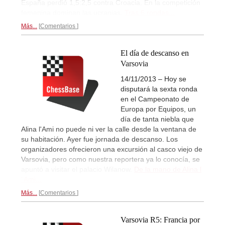
España perdió 1,5:2,5 contra Croacia. En la competición
femenina dominan las ucranias.
Tras 6 rondas...
Más...
Comentarios
El día de descanso en
Varsovia
14/11/2013 – Hoy se
disputará la sexta ronda
en el Campeonato de
Europa por Equipos, un
día de tanta niebla que
Alina l'Ami no puede ni ver la calle desde la ventana de
su habitación. Ayer fue jornada de descanso. Los
organizadores ofrecieron una excursión al casco viejo de
Varsovia, pero como nuestra reportera ya lo conocía, se
apuntó a visitar el palacio Wilanow.
De la mano de Alina l
´Ami...
Más...
Comentarios
Varsovia R5: Francia por