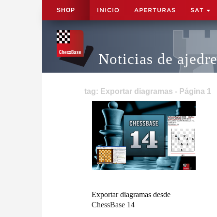
INICIO
APERTURAS
SAT
SHOP
Noticias de ajedr
tag: Exportar diagramas - Página 1
Exportar diagramas desde
ChessBase 14