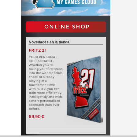
ONLINE SHOP
Novedades en la tienda
FRITZ 21
YOUR PERSONAL
CHESS COACH -
Whether you’re
taking your first steps
into the world of club
chess, or already
playing at a
tournament level:
with FRITZ, you can
train more efficiently,
intelligently and with
a more personalised
approach than ever
before.
69,90 €