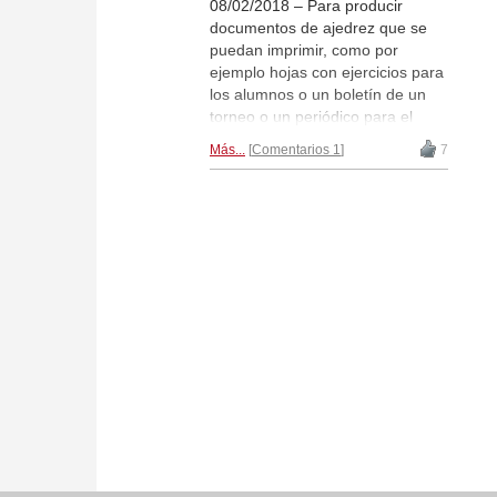
08/02/2018 – Para producir
documentos de ajedrez que se
puedan imprimir, como por
ejemplo hojas con ejercicios para
los alumnos o un boletín de un
torneo o un periódico para el
club, viene bien incrustar
Más...
Comentarios 1
7
diagramas de ajedrez entre los
textos. Con el programa
ChessBase, resulta fácil. Hay dos
posibilidades para exportar
diagramas. Cada una tiene sus
ventajas. Por un lado, puede
guardar los diagramas con
formato de imagen. Por otra
parte es posible insertar
diagramas con fuentes
tipográficas especiales (que se
instalan con el propio programa
ChessBase) en forma de texto.
Así funciona.