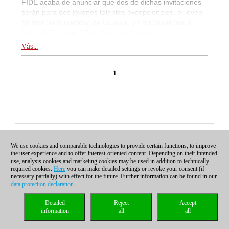
FIDE acaba de anunciar que dos de dichas invitaciones
serán para dos jóvenes talentos excepcionales, el joven
MI Ihor Samunenkov, de Ucrania, y Ediz Gurel (en la
foto), de Turquía. | Foto: Lennart Ootes
Más...
1
Política de privacidad
|
Pie de imprenta
|
Para contactar
|
Cookies Management
|
Licencias
|
Compliance Hotline
|
Inicio
We use cookies and comparable technologies to provide certain functions, to improve
© 2017 ChessBase GmbH | Osterbekstraße 90a | 22083 Hamburgo | Alemania
the user experience and to offer interest-oriented content. Depending on their intended
coldest news
use, analysis cookies and marketing cookies may be used in addition to technically
required cookies.
Here
you can make detailed settings or revoke your consent (if
necessary partially) with effect for the future. Further information can be found in our
data protection declaration
.
Detailed
Reject
Accept
information
all
all