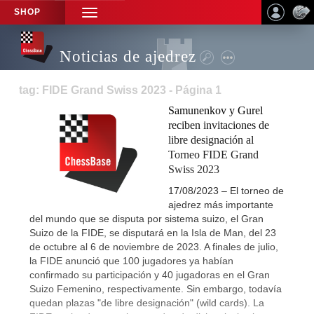
SHOP
TOGGLE
NAVIGATION
Noticias de ajedrez
tag: FIDE Grand Swiss 2023 - Página 1
Samunenkov y Gurel
reciben invitaciones de
libre designación al
Torneo FIDE Grand
Swiss 2023
17/08/2023 – El torneo de
ajedrez más importante
del mundo que se disputa por sistema suizo, el Gran
Suizo de la FIDE, se disputará en la Isla de Man, del 23
de octubre al 6 de noviembre de 2023. A finales de julio,
la FIDE anunció que 100 jugadores ya habían
confirmado su participación y 40 jugadoras en el Gran
Suizo Femenino, respectivamente. Sin embargo, todavía
quedan plazas "de libre designación" (wild cards). La