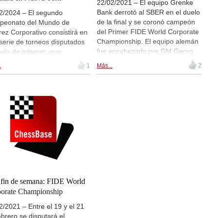
22/02/2021 – El equipo Grenke
Bank derrotó al SBER en el duelo
2/2024 – El segundo
de la final y se coronó campeón
peonato del Mundo de
del Primer FIDE World Corporate
rez Corporativo consistirá en
Championship. El equipo alemán
serie de torneos disputados
fue encabezado por GM Georg
avés de internet, que
Meier y Alina Kashlinskaya.
luirán con una gran final que
.
1
Más...
2
Habían derrotado a los equipos
isputará de manera
Anahuac (México) y PT
encial con los mejores
Pelabuhan Tanjung Priok
pos de las empresas
(Indonesia) durante la fase
ificadas. En esta competición
eliminatoria antes de verse las
en participar equipos que
caras con las favoritas rusas,
esenten a empresas
cuyo jugadora más fuerte era Ian
lmente reconocidas,
Nepomniachtchi.
eniendo de todas partes del
o. Cada equipo tiene el
cho a incluir a un jugador
tado que no trabaje
ctamente en la empresa ni
 fin de semana: FIDE World
miembro del consejo de
orate Championship
nistración.
2/2021 – Entre el 19 y el 21
ebrero se disputará el