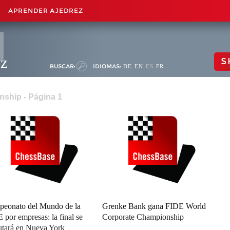
APRENDER AJEDREZ
ez
S
BUSCAR:
IDIOMAS:
DE
EN
ES
FR
nship - Página 1
eonato del Mundo de la
Grenke Bank gana FIDE World
 por empresas: la final se
Corporate Championship
utará en Nueva York