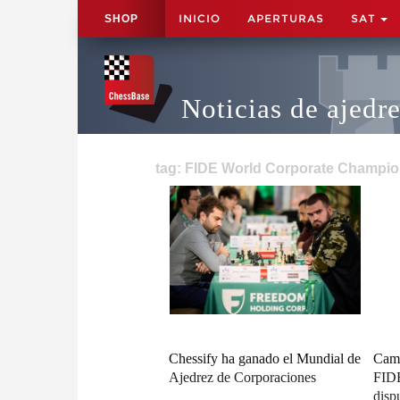
INICIO
APERTURAS
SAT
SHOP
Noticias de ajedr
tag: FIDE World Corporate Champio
Chessify ha ganado el Mundial de
Camp
Ajedrez de Corporaciones
FIDE
disp