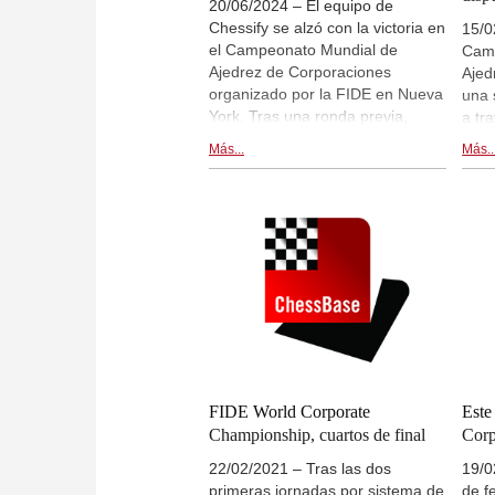
20/06/2024 – El equipo de
Chessify se alzó con la victoria en
15/0
el Campeonato Mundial de
Cam
Ajedrez de Corporaciones
Ajed
organizado por la FIDE en Nueva
una 
York. Tras una ronda previa,
a tr
cuatro equipos compitieron por el
conc
Más...
Más..
título en un torneo por
se d
eliminatorias. En la final, el
pres
equipo de Chessify derrotó al de
equi
Chess Mood. | Fotos: Rafał
clas
Oleksiewicz
pued
repr
lega
prov
mund
dere
invi
dire
FIDE World Corporate
Este
sea 
Championship, cuartos de final
Corp
admi
22/02/2021 – Tras las dos
19/0
primeras jornadas por sistema de
de f