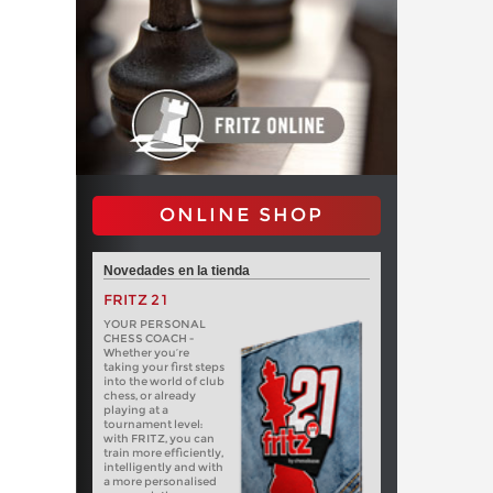
ONLINE SHOP
Novedades en la tienda
FRITZ 21
YOUR PERSONAL
CHESS COACH -
Whether you’re
taking your first steps
into the world of club
chess, or already
playing at a
tournament level:
with FRITZ, you can
train more efficiently,
intelligently and with
a more personalised