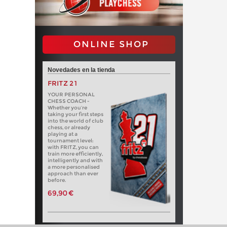
ONLINE SHOP
Novedades en la tienda
FRITZ 21
YOUR PERSONAL
CHESS COACH -
Whether you’re
taking your first steps
into the world of club
chess, or already
playing at a
tournament level:
with FRITZ, you can
train more efficiently,
intelligently and with
a more personalised
approach than ever
before.
69,90 €