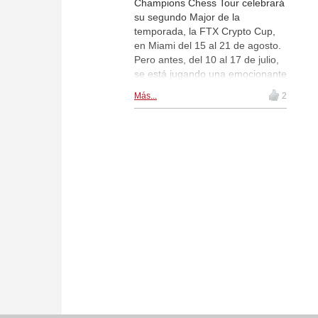
Champions Chess Tour celebrará
su segundo Major de la
temporada, la FTX Crypto Cup,
en Miami del 15 al 21 de agosto.
Pero antes, del 10 al 17 de julio,
se está jugando una emocionante
batalla (en línea) por clasificar al
Más...
2
torneo en Estados Unidos, en el
“FTX Road to Miami”. | ¡Sigue las
partidas en directo! La acción
arranca a las 18.00 CEST (12.00
EDT, 21.30 IST)