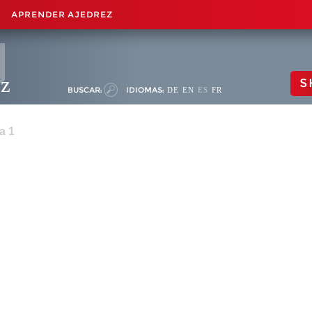
APRENDER AJEDREZ
ez
S
BUSCAR:
IDIOMAS:
DE
EN
ES
FR
a 1