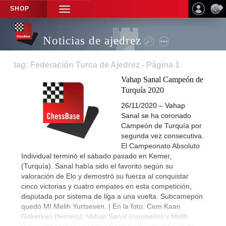
SHOP
TOGGLE
NAVIGATION
Noticias de ajedrez
tag: Federación Turca de Ajedrez - Página 1
Vahap Sanal Campeón de
Turquía 2020
26/11/2020 – Vahap
Sanal se ha coronado
Campeón de Turquía por
segunda vez consecutiva.
El Campeonato Absoluto
Individual terminó el sábado pasado en Kemer,
(Turquía). Sanal había sido el favorito según su
valoración de Elo y demostró su fuerza al conquistar
cinco victorias y cuatro empates en esta competición,
disputada por sistema de liga a una vuelta. Subcamepón
quedó MI Melih Yurtseven. | En la foto: Cem Kaan
Gokerkan (tercero), Vahap Sanal (campeón) y Melih