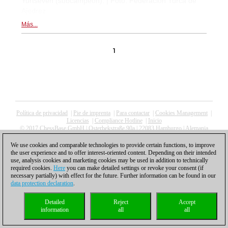
Yurtseven (subcampeón). | Foto: Federación Turca de
Ajedrez
Más...
1
Política de privacidad
|
Pie de imprenta
|
Para contactar
|
Cookies Management
|
Licencias
|
Compliance Hotline
|
Inicio
© 2017 ChessBase GmbH | Osterbekstraße 90a | 22083 Hamburgo | Alemania
coldest news
We use cookies and comparable technologies to provide certain functions, to improve
the user experience and to offer interest-oriented content. Depending on their intended
use, analysis cookies and marketing cookies may be used in addition to technically
required cookies.
Here
you can make detailed settings or revoke your consent (if
necessary partially) with effect for the future. Further information can be found in our
data protection declaration
.
Detailed
Reject
Accept
information
all
all