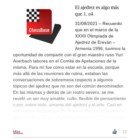
El ajedrez es algo más
que 1. e4
31/08/2021 – Recuerdo
que en el marco de la
XXXII Olimpiada de
Ajedrez de Ereván –
Armenia 1996, tuvimos la
oportunidad de compartir con el gran maestro ruso Yuri
Averbach labores en el Comité de Apelaciones de la
misma. Para mí fue como estar en la escuela, porque
más allá de las reuniones de rutina, estaban las
conversaciones de sobremesa respecto a algunos
tópicos del ajedrez que no son del común denominador.
En las mismas y detrás de un rostro severo, se me
reveló un ser muy amable, culto, flexible de pensamiento
y por, sobre todo, amante del ajedrez y el arte. Casi en
este orden. Artículo por Dr. Uvencio Blanco. | Cuadro en
tela de 155 x 105 cm de Fernando Arrabal | Cortesía de
fa
Más...
22