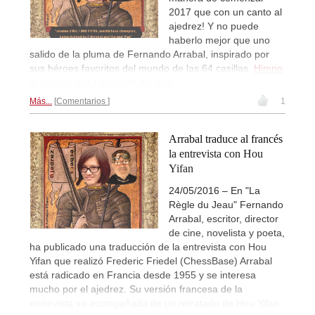
2017 que con un canto al
ajedrez! Y no puede
haberlo mejor que uno
salido de la pluma de Fernando Arrabal, inspirado por
sus héroes favoritos del mundo de las 64 casillas.
Himno
al ajedrez por Fernando Arrabal...
Más...
Comentarios
1
Arrabal traduce al francés
la entrevista con Hou
Yifan
24/05/2016 – En "La
Règle du Jeau" Fernando
Arrabal, escritor, director
de cine, novelista y poeta,
ha publicado una traducción de la entrevista con Hou
Yifan que realizó Frederic Friedel (ChessBase) Arrabal
está radicado en Francia desde 1955 y se interesa
mucho por el ajedrez. Su versión francesa de la
entrevista va acompañada de un retratado de Hou Yifan