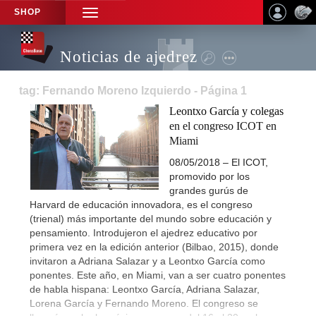
SHOP
TOGGLE
NAVIGATION
Noticias de ajedrez
tag: Fernando Moreno Izquierdo - Página 1
Leontxo García y colegas
en el congreso ICOT en
Miami
08/05/2018 – El ICOT,
promovido por los
grandes gurús de
Harvard de educación innovadora, es el congreso
(trienal) más importante del mundo sobre educación y
pensamiento. Introdujeron el ajedrez educativo por
primera vez en la edición anterior (Bilbao, 2015), donde
invitaron a Adriana Salazar y a Leontxo García como
ponentes. Este año, en Miami, van a ser cuatro ponentes
de habla hispana: Leontxo García, Adriana Salazar,
Lorena García y Fernando Moreno. El congreso se