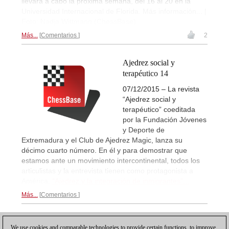
llevará a cabo la próxima semana, del 16 al 20 en la
Universidad Internacional de Florida. Más información... |
Foto: Nadja Wittmann (ChessBase)
Más...
Comentarios
2
Ajedrez social y
terapéutico 14
07/12/2015 – La revista
“Ajedrez social y
terapéutico” coeditada
por la Fundación Jóvenes
y Deporte de
Extremadura y el Club de Ajedrez Magic, lanza su
décimo cuarto número. En él y para demostrar que
estamos ante un movimiento intercontinental, todos los
articulistas y la entrevista tienen como protagonista a
América.
"Ajedrez y la integración de inmigrantes"...
Más...
Comentarios
1
We use cookies and comparable technologies to provide certain functions, to improve