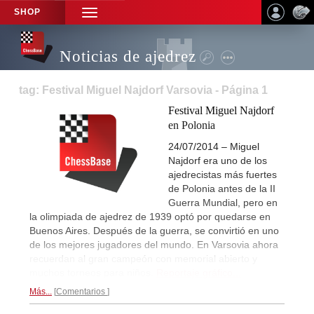
SHOP
TOGGLE
NAVIGATION
Noticias de ajedrez
tag: Festival Miguel Najdorf Varsovia - Página 1
Festival Miguel Najdorf
en Polonia
24/07/2014 – Miguel
Najdorf era uno de los
ajedrecistas más fuertes
de Polonia antes de la II
Guerra Mundial, pero en
la olimpiada de ajedrez de 1939 optó por quedarse en
Buenos Aires. Después de la guerra, se convirtió en uno
de los mejores jugadores del mundo. En Varsovia ahora
recuerdan al gran campeón con memorial abierto y
muchos torneos para niños.
Reportaje gráfico...
Más...
Comentarios