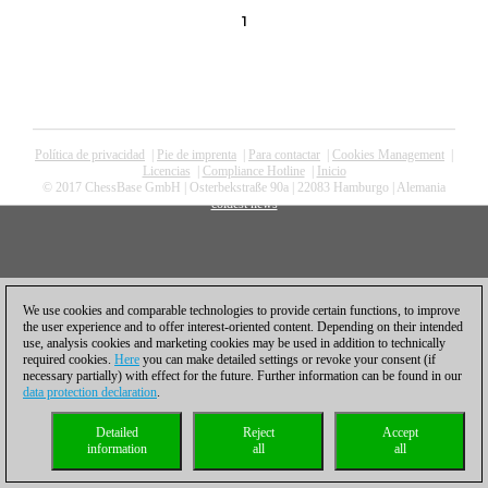
1
Política de privacidad
|
Pie de imprenta
|
Para contactar
|
Cookies Management
|
Licencias
|
Compliance Hotline
|
Inicio
© 2017 ChessBase GmbH | Osterbekstraße 90a | 22083 Hamburgo | Alemania
coldest news
We use cookies and comparable technologies to provide certain functions, to improve
the user experience and to offer interest-oriented content. Depending on their intended
use, analysis cookies and marketing cookies may be used in addition to technically
required cookies.
Here
you can make detailed settings or revoke your consent (if
necessary partially) with effect for the future. Further information can be found in our
data protection declaration
.
Detailed
Reject
Accept
information
all
all