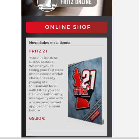
ONLINE SHOP
Novedades en la tienda
FRITZ 21
YOUR PERSONAL
CHESS COACH -
Whether you’re
taking your first steps
into the world of club
chess, or already
playing at a
tournament level:
with FRITZ, you can
train more efficiently,
intelligently and with
a more personalised
approach than ever
before.
69,90 €