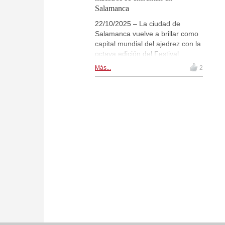
Salamanca
22/10/2025 – La ciudad de
Salamanca vuelve a brillar como
capital mundial del ajedrez con la
octava edición del Festival
Internacional «Salamanca, cuna
Más...
2
del ajedrez moderno».
Organizado por Alumni–USAL y el
Ayuntamiento, el evento reúne a
seis grandes maestros de cinco
países, entre ellos Ruslan
Ponomariov y Sara Khadem. Con
torneos, conferencias y
actividades solidarias, el
certamen celebra tanto la
excelencia deportiva como el
legado histórico del ajedrez
salmantino.