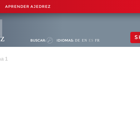
APRENDER AJEDREZ
ez
S
BUSCAR:
IDIOMAS:
DE
EN
ES
FR
na 1