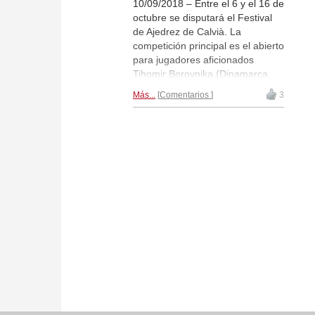
10/09/2018 – Entre el 6 y el 16 de
octubre se disputará el Festival
de Ajedrez de Calvià. La
competición principal es el abierto
para jugadores aficionados
Tihomir Borovnika (Dinamarca,
Elo 2279), seguido por el indio
Más...
Comentarios
3
Pradeep Kumar (Elo 2274) y el
holandés Rob Schoorl (Elo 2261).
El día 7 de octubre habrá un
torneo de ajedrez rápido con
premios en forma de programa
del surtido de ChessBase. Si aún
no lo hubiese hecho, inscríbase
al torneo y compre los billetes de
avión a Palma de Mallorca. |
Foto: Nadja Wittmann