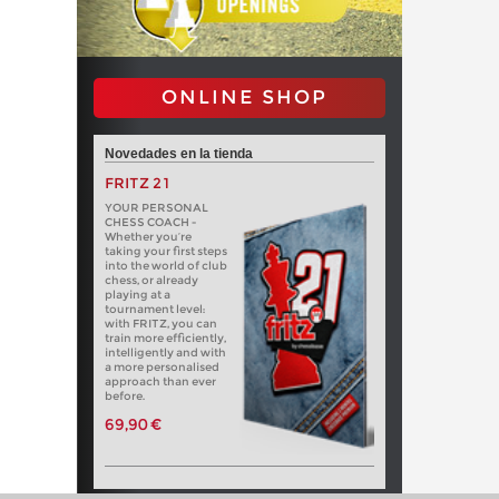
ONLINE SHOP
Novedades en la tienda
FRITZ 21
YOUR PERSONAL
CHESS COACH -
Whether you’re
taking your first steps
into the world of club
chess, or already
playing at a
tournament level:
with FRITZ, you can
train more efficiently,
intelligently and with
a more personalised
approach than ever
before.
69,90 €