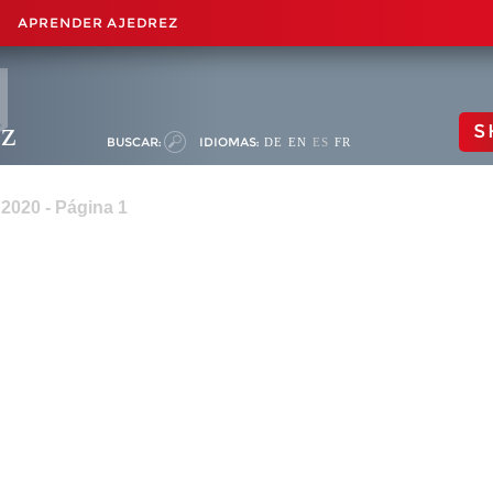
APRENDER AJEDREZ
ez
S
BUSCAR:
IDIOMAS:
DE
EN
ES
FR
 2020 - Página 1