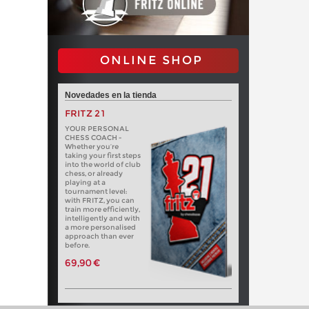
ONLINE SHOP
Novedades en la tienda
FRITZ 21
YOUR PERSONAL
CHESS COACH -
Whether you’re
taking your first steps
into the world of club
chess, or already
playing at a
tournament level:
with FRITZ, you can
train more efficiently,
intelligently and with
a more personalised
approach than ever
before.
69,90 €