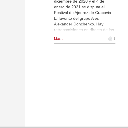
diciembre de 2020 y el 4 de
enero de 2021 se disputa el
Festival de Ajedrez de Cracovia.
El favorito del grupo A es
Alexander Donchenko. Hay
retransmisiones en directo de las
partidas del
grupo A
y del
grupo B
Más...
1
aquí y dentro de la noticia. | Logo
del Festival de Ajedrez de
Cracovia 2020