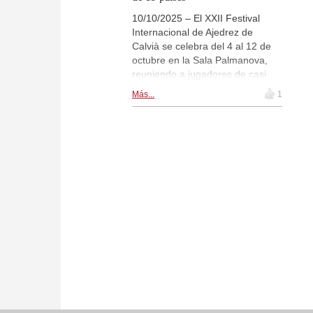
10/10/2025 – El XXII Festival
Internacional de Ajedrez de
Calvià se celebra del 4 al 12 de
octubre en la Sala Palmanova,
reuniendo a jugadores de casi
veinte países en un ambiente de
Más...
1
camaradería y sana competición.
La edición de este año, que
marca un récord de participación
con 154 competidores en el Open
Amateur, rinde tributo a Jaime
Simonet, figura clave de la
organización que falleció
inesperadamente en verano. En
su memoria se disputará el
Torneo Blitz ChessBase. | Fotos:
Club de Ajedrez Mallorca Isolani