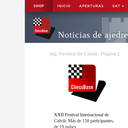
INICIO
APERTURAS
SAT
SHOP
Noticias de ajedr
tag: Festival de Calvià - Página 1
XXII Festival Internacional de
Calvià: Más de 150 participantes,
de 19 países