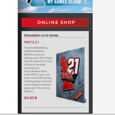
ONLINE SHOP
Novedades en la tienda
FRITZ 21
YOUR PERSONAL
CHESS COACH -
Whether you’re
taking your first steps
into the world of club
chess, or already
playing at a
tournament level:
with FRITZ, you can
train more efficiently,
intelligently and with
a more personalised
approach than ever
before.
69,90 €