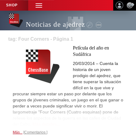
SHOP
TOGGLE
NAVIGATION
Noticias de ajedrez
tag: Four Corners - Página 1
Película del año en
Sudáfrica
20/03/2014 – Cuenta la
historia de un joven
prodigio del ajedrez, que
tiene superar la situación
difícil en la que vive y
procurar siempre estar un paso por delante que los
grupos de jóvenes criminales, un juego en el que ganar o
perder a veces puede significar vivir o morir. El
largometraje "Four Corners (Cuatro esquinas) pone de
relieve los aspectos de la guerra en las calles de Ciudad
del Cabo.
Más detalles...
Más...
Comentarios