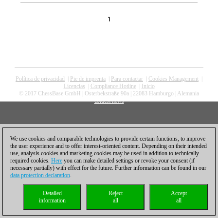
1
Política de privacidad
|
Pie de imprenta
|
Para contactar
|
Cookies Management
|
Licencias
|
Compliance Hotline
|
Inicio
© 2017 ChessBase GmbH | Osterbekstraße 90a | 22083 Hamburgo | Alemania
coldest news
We use cookies and comparable technologies to provide certain functions, to improve
the user experience and to offer interest-oriented content. Depending on their intended
use, analysis cookies and marketing cookies may be used in addition to technically
required cookies.
Here
you can make detailed settings or revoke your consent (if
necessary partially) with effect for the future. Further information can be found in our
data protection declaration
.
Detailed
Reject
Accept
information
all
all