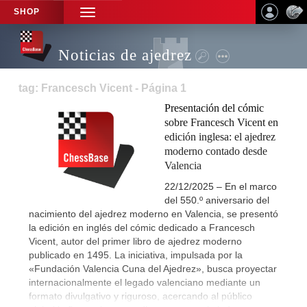
SHOP
TOGGLE
NAVIGATION
Noticias de ajedrez
tag: Francesch Vicent - Página 1
Presentación del cómic
sobre Francesch Vicent en
edición inglesa: el ajedrez
moderno contado desde
Valencia
22/12/2025 – En el marco
del 550.º aniversario del
nacimiento del ajedrez moderno en Valencia, se presentó
la edición en inglés del cómic dedicado a Francesch
Vicent, autor del primer libro de ajedrez moderno
publicado en 1495. La iniciativa, impulsada por la
«Fundación Valencia Cuna del Ajedrez», busca proyectar
internacionalmente el legado valenciano mediante un
formato divulgativo y riguroso, acercando al público