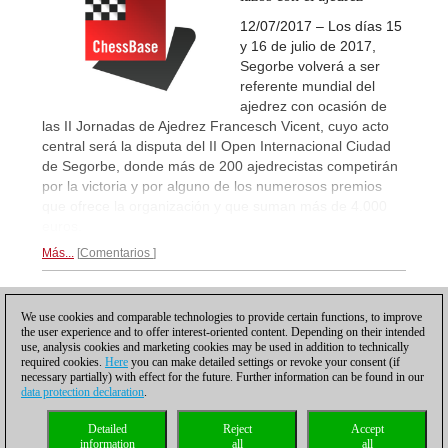
12/07/2017 – Los días 15
y 16 de julio de 2017,
Segorbe volverá a ser
referente mundial del
ajedrez con ocasión de
las II Jornadas de Ajedrez Francesch Vicent, cuyo acto
central será la disputa del II Open Internacional Ciudad
de Segorbe, donde más de 200 ajedrecistas competirán
por la victoria y por alguno de los numerosos premios
que ofrece la organización y que suman más de 4.000
euros.
Más...
Comentarios
1
We use cookies and comparable technologies to provide certain functions, to improve
the user experience and to offer interest-oriented content. Depending on their intended
use, analysis cookies and marketing cookies may be used in addition to technically
required cookies.
Here
you can make detailed settings or revoke your consent (if
necessary partially) with effect for the future. Further information can be found in our
data protection declaration
.
Política de privacidad
|
Pie de imprenta
|
Para contactar
|
Cookies Management
|
Detailed
Reject
Accept
Licencias
|
Compliance Hotline
|
Inicio
information
all
all