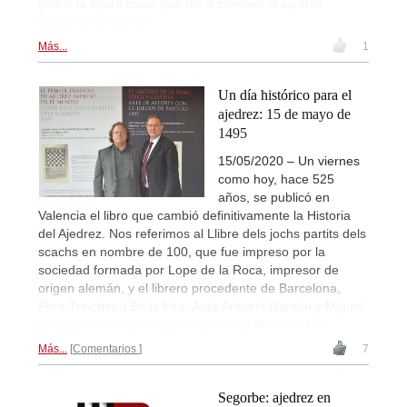
global la figura clave que dio a conocer el ajedrez
moderno al mundo.
Más...
1
Un día histórico para el
ajedrez: 15 de mayo de
1495
15/05/2020 – Un viernes
como hoy, hace 525
años, se publicó en
Valencia el libro que cambió definitivamente la Historia
del Ajedrez. Nos referimos al Llibre dels jochs partits dels
scachs en nombre de 100, que fue impreso por la
sociedad formada por Lope de la Roca, impresor de
origen alemán, y el librero procedente de Barcelona,
Pere Trincher. | En la foto: José Antonio Garzón y Miguel
Illescas | Foto: gentileza de la revista Peón de Rey
Más...
Comentarios
7
Segorbe: ajedrez en