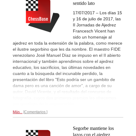
sentido lato
17/07/2017 – Los días 15
y 16 de julio de 2017, las
II Jornadas de Ajedrez
Francesch Vicent han
sido un homenaje al
ajedrez en toda la extensión de la palabra, como merece
el ilustre segorbino que les da nombre. El maestro FIDE
venezolano José Manuel Díaz se impuso en el II abierto
internacional y también aprendimos sobre el ajedrez
educativo, los sacrificios, las últimas novedades en
cuanto a la búsqueda del incunable perdido, la
presentación del libro "Esto podría ser un gambito de
dama pero es una canción de amor", a cargo de su
autor, David Vicente, y el resultado del concurso de
fotografía, cuyos dos primeros premios les ofrecemos
por gentileza de la organización.
Más...
Comentarios
Segorbe mantiene los
lazos con el ajedrez