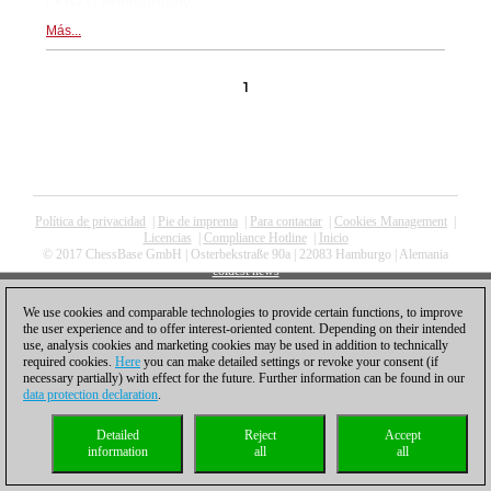
/ KNZO Photography
Más...
1
Política de privacidad
|
Pie de imprenta
|
Para contactar
|
Cookies Management
|
Licencias
|
Compliance Hotline
|
Inicio
© 2017 ChessBase GmbH | Osterbekstraße 90a | 22083 Hamburgo | Alemania
coldest news
We use cookies and comparable technologies to provide certain functions, to improve
the user experience and to offer interest-oriented content. Depending on their intended
use, analysis cookies and marketing cookies may be used in addition to technically
required cookies.
Here
you can make detailed settings or revoke your consent (if
necessary partially) with effect for the future. Further information can be found in our
data protection declaration
.
Detailed
Reject
Accept
information
all
all