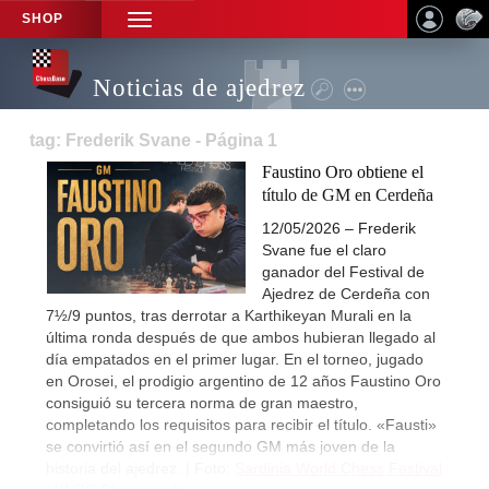
SHOP
TOGGLE
NAVIGATION
Noticias de ajedrez
tag: Frederik Svane - Página 1
Faustino Oro obtiene el
título de GM en Cerdeña
12/05/2026 – Frederik
Svane fue el claro
ganador del Festival de
Ajedrez de Cerdeña con
7½/9 puntos, tras derrotar a Karthikeyan Murali en la
última ronda después de que ambos hubieran llegado al
día empatados en el primer lugar. En el torneo, jugado
en Orosei, el prodigio argentino de 12 años Faustino Oro
consiguió su tercera norma de gran maestro,
completando los requisitos para recibir el título. «Fausti»
se convirtió así en el segundo GM más joven de la
historia del ajedrez. | Foto:
Sardinia World Chess Festival