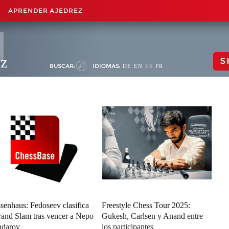
APRENDER AJEDREZ
ez
S
BUSCAR:
IDIOMAS:
DE
EN
ES
FR
senhaus: Fedoseev clasifica
Freestyle Chess Tour 2025:
rand Slam tras vencer a Nepo
Gukesh, Carlsen y Anand entre
ndarov
los participantes