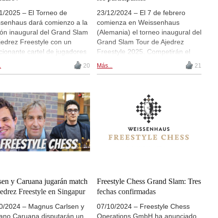
1/2025 – El Torneo de
23/12/2024 – El 7 de febrero
senhaus dará comienzo a la
comienza en Weissenhaus
ión inaugural del Grand Slam
(Alemania) el torneo inaugural del
jedrez Freestyle con un
Grand Slam Tour de Ajedrez
ionante cartel de jugadores
Freestyle 2025. Competirán el
rimera fila, entre los que se
actual campeón del mundo,
.
20
Más...
21
entran Magnus Carlsen,
Gukesh D, y dos de sus
sh Dommaraju y Vishy
predecesores, Magnus Carlsen y
d. Sin embargo, fue una
Viswanathan Anand. | Foto:
ionante fase clasificatoria en
Amruta Mokal
a la que determinó el décimo
or que se incluirá en la lista
0 participantes. Javokhir
arov y Vladimir Fedoseev
aron en una reñida
natoria para llegar a la
ática final. Fedoseev se alzó
a victoria tras una
sen y Caruana jugarán match
Freestyle Chess Grand Slam: Tres
acional partida Armagedón.
jedrez Freestyle en Singapur
fechas confirmadas
0/2024 – Magnus Carlsen y
07/10/2024 – Freestyle Chess
ano Caruana disputarán un
Operations GmbH ha anunciado