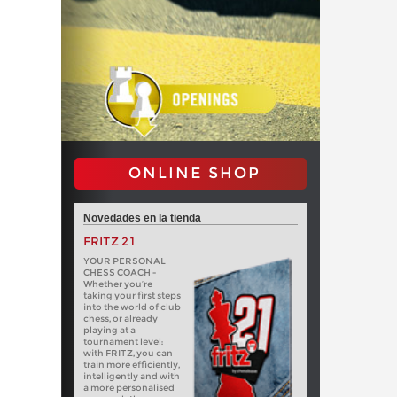
ONLINE SHOP
Novedades en la tienda
FRITZ 21
YOUR PERSONAL
CHESS COACH -
Whether you’re
taking your first steps
into the world of club
chess, or already
playing at a
tournament level:
with FRITZ, you can
train more efficiently,
intelligently and with
a more personalised