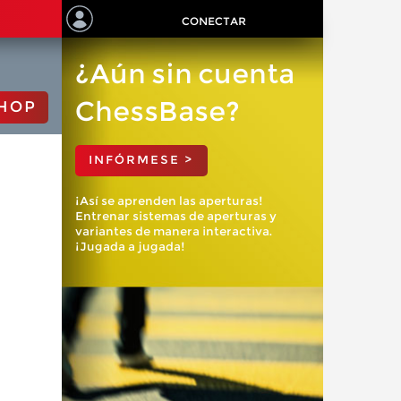
CONECTAR
¿Aún sin cuenta
ChessBase?
HOP
INFÓRMESE >
¡Así se aprenden las aperturas!
Entrenar sistemas de aperturas y
variantes de manera interactiva.
¡Jugada a jugada!