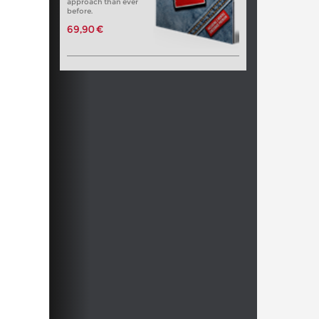
approach than ever
before.
69,90 €