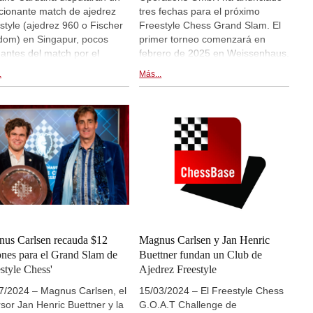
ionante match de ajedrez
tres fechas para el próximo
style (ajedrez 960 o Fischer
Freestyle Chess Grand Slam. El
om) en Singapur, pocos
primer torneo comenzará en
 antes del match por el
febrero de 2025 en Weissenhaus.
eonato del Mundo entre
Le seguirá el segundo torneo en
.
Más...
 Liren y Dommaraju Gukesh.
Nueva York en julio y el torneo
nizado por Jan-Henric
final en Sudáfrica en diciembre
tner, el encuentro forma
de 2025. Magnus Carlsen jugará
e de un esfuerzo amplio por
en los tres torneos.
larizar el ajedrez Freestyle,
a que la empresa de
tner se prepara para el
d Slam del próximo año.
us Carlsen recauda $12
Magnus Carlsen y Jan Henric
ones para el Grand Slam de
Buettner fundan un Club de
estyle Chess'
Ajedrez Freestyle
7/2024 – Magnus Carlsen, el
15/03/2024 – El Freestyle Chess
rsor Jan Henric Buettner y la
G.O.A.T Challenge de