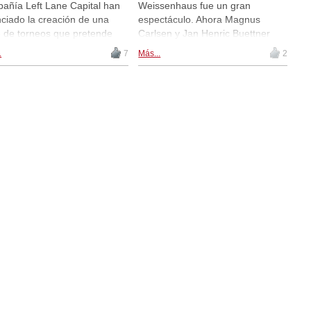
añía Left Lane Capital han
Weissenhaus fue un gran
ciado la creación de una
espectáculo. Ahora Magnus
e de torneos que pretende
Carlsen y Jan Henric Buettner
lucionar el mundo del
han anunciado que han fundado
.
7
Más...
2
rez. La serie de eventos
un club llamado "Freestyle Chess
entará a los mejores
Players Club" cuyos miembros
recistas del mundo en un
serán jugadores de la flor y nata
o formato que pretende ser
mundial. Además han anunciado
ctivo para los medios de
la creación de una serie de
nicación, los espectadores y
torneos, el "Freestyle Chess
consumidores. Los
Grand Slam" con torneos en India
icipantes serán nueve super-
(el próximo mes de noviembre), y
elegidos por Magnus
torneos en Weissenhaus, Nueva
sen, quien se ha
York (EE. UU.), Cartagena
rometido a jugar al
(Colombia), Ciudad del Cabo
style Chess en esta
(Sudáfrica) y Australia. El
vadora serie de torneos.
comunicado de prensa traducido
al español...