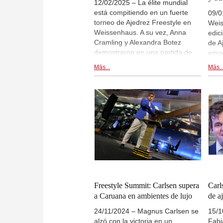
12/02/2025 – La élite mundial
está compitiendo en un fuerte
09/0
torneo de Ajedrez Freestyle en
Weis
Weissenhaus. A su vez, Anna
edic
Cramling y Alexandra Botez
de A
demostraron en una partida de
emoc
exhibición que esta variante del
de p
Más...
Más..
ajedrez también está al alcance
encu
de jugadores aficionados con
Guke
ambiciones de ampliar sus
Anan
horizontes. Levon Aronian
apas
demostró sus cualidades como
líne
comentarista, aunque no siempre
jugad
estaba satisfecho con las jugadas
de 1
de sus jóvenes colegas.
Sind
luch
elimi
dram
con l
Freestyle Summit: Carlsen supera
Carl
sens
a Caruana en ambientes de lujo
de a
24/11/2024 – Magnus Carlsen se
15/1
alzó con la victoria en un
Fabi