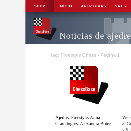
INICIO
APERTURAS
SAT
SHOP
Noticias de ajedr
tag: Freestyle Chess - Página 1
Ajedrez Freestyle: Anna
Weis
Cramling vs. Alexandra Botez
al G
y Si