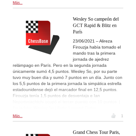
Más...
Wesley So campeón del
GCT Rapid & Blitz en
París
23/06/2021 – Alireza
Firouzja había tomado el
mando tras la primera
jornada de ajedrez
relámpago en París. Pero en la segunda jornada
únicamente sumó 4,5 puntos. Wesley So, por su parte
tuvo muy buen día y sumó 7 puntos en un día. Junto con
los 5,5 puntos de la primera jornada la simpática estrella
estadounidense dejó el marcador final en 12,5 puntos.
Firouzja tenía 1,5 puntos de desventaja e Ian
Nepomniachtchi ocupó el tercer puesto con 10 puntos. |
En la foto: Wesley So | Foto: Lennart Ootes
Más...
1
Grand Chess Tour Paris,