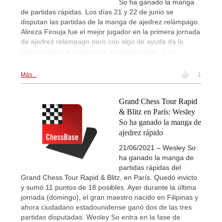
So ha ganado la manga
de partidas rápidas. Los días 21 y 22 de junio se
disputan las partidas de la manga de ajedrez relámpago.
Alireza Firouja fue el mejor jugador en la primera jornada
de ajedrez relámpago pero con algo de ayuda da la
Diosa Caissa, la patrona de los ajedrecistas. Con
fotografías por Lennart Ootes. | Foto: Lennart Ootes
Más...
1
Grand Chess Tour Rapid
& Blitz en París: Wesley
So ha ganado la manga de
ajedrez rápido
21/06/2021 – Wesley So
ha ganado la manga de
partidas rápidas del
Grand Chess Tour Rapid & Blitz, en París. Quedó invicto
y sumó 11 puntos de 18 posibles. Ayer durante la última
jornada (domingo), el gran maestro nacido en Filipinas y
ahora ciudadano estadounidense ganó dos de las tres
partidas disputadas. Wesley So entra en la fase de