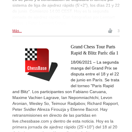
sistema de liga de ajedrez rápido (5’+2”), los días 21 y 22
de junio. Comienzo 14:00 CEST. Hoy es la segunda
jornada de ajedrez rápido. Con fotografías por Lennart
Ootes. | Foto: Lennart Ootes
Más...
3
Grand Chess Tour Paris
Rapid & Blitz París: día 1
18/06/2021 – La segunda
manga del Grand Prix se
disputa entre el 18 y el 22
de junio en París. Se trata
del torneo "Paris Rapid
and Blitz". Los participantes son Fabiano Caruana,
Maxime Vachier-Lagrave, Ian Nepomniachtchi, Levon
Aronian, Wesley So, Teimour Radjabov, Richard Rapport,
Peter Svidler Alireza Firouzja y Etienne Bacrot. Hay
retransmisiones en directo de las partidas en
live.chessbase.com y dentro de esta noticia. Hoy es la
primera jornada de ajedrez rápido (25’+10”) del 18 al 20