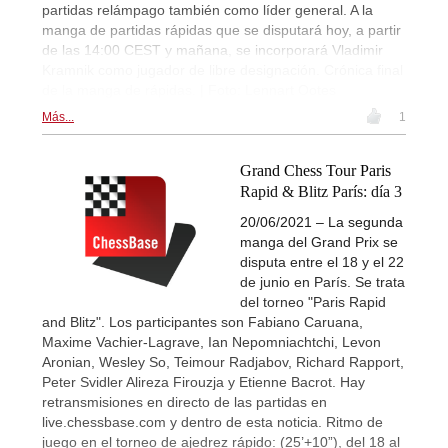
partidas relámpago también como líder general. A la
manga de partidas rápidas que se disputará hoy, a partir
de las 14:00 CEST y mañana, se incorporará Vladimir
Kramnik como jugador de libre designación. Crónica final
de la manga de rápidas. | Foto: Lennart Ootes
Más...
1
Grand Chess Tour Paris
Rapid & Blitz París: día 3
20/06/2021 – La segunda
manga del Grand Prix se
disputa entre el 18 y el 22
de junio en París. Se trata
del torneo "Paris Rapid
and Blitz". Los participantes son Fabiano Caruana,
Maxime Vachier-Lagrave, Ian Nepomniachtchi, Levon
Aronian, Wesley So, Teimour Radjabov, Richard Rapport,
Peter Svidler Alireza Firouzja y Etienne Bacrot. Hay
retransmisiones en directo de las partidas en
live.chessbase.com y dentro de esta noticia. Ritmo de
juego en el torneo de ajedrez rápido: (25’+10”), del 18 al