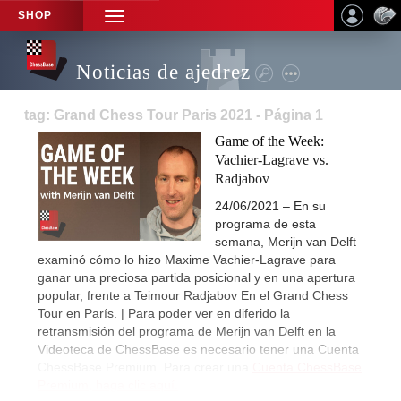
SHOP
TOGGLE
NAVIGATION
Noticias de ajedrez
tag: Grand Chess Tour Paris 2021 - Página 1
Game of the Week:
Vachier-Lagrave vs.
Radjabov
24/06/2021 – En su
programa de esta
semana, Merijn van Delft
examinó cómo lo hizo Maxime Vachier-Lagrave para
ganar una preciosa partida posicional y en una apertura
popular, frente a Teimour Radjabov En el Grand Chess
Tour en París. | Para poder ver en diferido la
retransmisión del programa de Merijn van Delft en la
Videoteca de ChessBase es necesario tener una Cuenta
ChessBase Premium. Para crear una
Cuenta ChessBase
Premium, haga clic aquí.