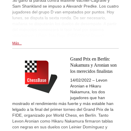
So ganó la partida contra Maxime Vachier-Lagrave y
Sam Shankland se impuso a Alexandr Predke. Los cuatro
jugadores del grupo D van empatados por puntos. Hoy
lunes, se disputa la sexta ronda. De ser necesario,
mañana se disputarán los duelos de desempate. A partir
del miércoles comenzará la fase final por sistema
eliminatorio. | Foto: Niki Riga (FIDE/World Chess)
Más...
Grand Prix en Berlín:
Nakamura y Aronian son
los merecidos finalistas
14/02/2022 – Levon
Aronian e Hikaru
Nakamura, los dos
jugadores que han
mostrado el rendimiento más fuerte y más estable han
lelgado a la final del primer torneo del Grand Prix de la
FIDE, organizado por World Chess, en Berlín. Tanto
Levon Aronian como Hikaru Nakamura firmaron tablas
con negras en sus duelos con Leinier Domínguez y