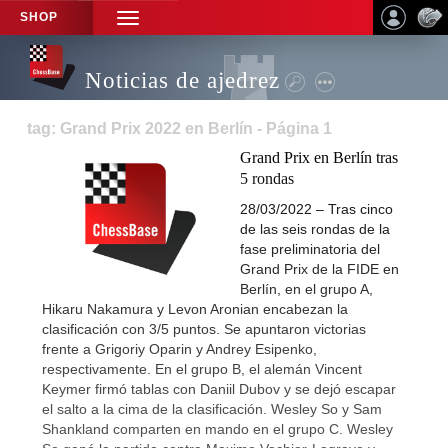
SHOP
TOGGLE
NAVIGATION
Noticias de ajedrez
tag: Grand Prix 2022 en Berlín - Página 1
Grand Prix en Berlín tras
5 rondas
28/03/2022 – Tras cinco
de las seis rondas de la
fase preliminatoria del
Grand Prix de la FIDE en
Berlín, en el grupo A,
Hikaru Nakamura y Levon Aronian encabezan la
clasificación con 3/5 puntos. Se apuntaron victorias
frente a Grigoriy Oparin y Andrey Esipenko,
respectivamente. En el grupo B, el alemán Vincent
Keymer firmó tablas con Daniil Dubov y se dejó escapar
el salto a la cima de la clasificación. Wesley So y Sam
Shankland comparten en mando en el grupo C. Wesley