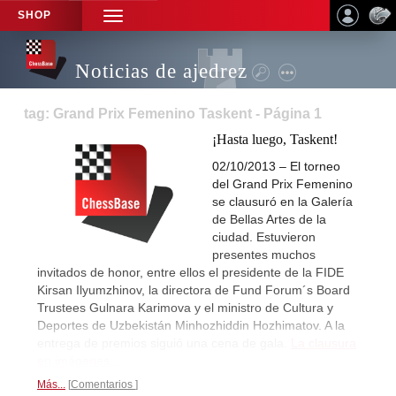
SHOP
TOGGLE
NAVIGATION
Noticias de ajedrez
tag: Grand Prix Femenino Taskent - Página 1
¡Hasta luego, Taskent!
02/10/2013 – El torneo
del Grand Prix Femenino
se clausuró en la Galería
de Bellas Artes de la
ciudad. Estuvieron
presentes muchos
invitados de honor, entre ellos el presidente de la FIDE
Kirsan Ilyumzhinov, la directora de Fund Forum´s Board
Trustees Gulnara Karimova y el ministro de Cultura y
Deportes de Uzbekistán Minhozhiddin Hozhimatov. A la
entrega de premios siguió una cena de gala.
La clausura
en imágenes...
Más...
Comentarios