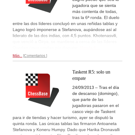
jugadora que se sienta
más contenta de todas,
tras la 6ª ronda. El duelo
entre las dos líderes concluyó en unas reñidas tablas y
Lagno logró imponerse a Stefanova, aupándose así al
liderato de las dos indias, con 4,5 puntos. Khotenasvili,
que venció a Girya, se mantiene a cerca de las líderes.
Quedan cinco rondas por disputar.
Ronda 6...
Más...
Comentarios
Taskent R5: solo un
empate
24/09/2013 – Tras el día
de descanso (domingo),
que parte de las
jugadoras pasaron en el
casco viejo de Taskent
para ir de tiendas y hacer turismo, ayer se disputó la
quinta ronda. Las únicas tablas las firmaron Antoaneta
Stefanova y Koneru Humpy. Dado que Harika Dronavalli