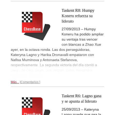
Taskent R8: Humpy
Koneru refuerza su
liderato
27/09/2013 – Humpy
Koneru ha podido ampliar
su ventaja tras vencer
con blancas a Zhao Xue
ayer, en la octava ronda. Las dos perseguidoras,
Kateryna Lagno y Harika Dronavalli empataron con
Nafisa Muminova y Antonaeta Stefanova,
respectivamente. La segunda victoria del día corrió a
cargo de Olga Girya, con negras, sobre Alexandra
Kosteniuk.
Ronda 8...
Más...
Comentarios
Taskent R6: Lagno gana
y se apunta al liderato
25/09/2013 – Kateryna
Lagno puede que sea la