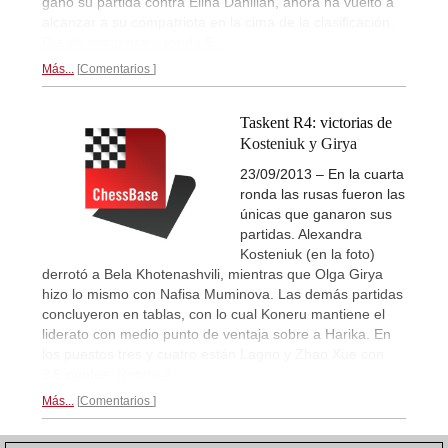
ganó su partida contra Elina Danilian, ahora ha vuelto a
alcanzar a su compatriota en la cima de la clasificación.
Día de descanso y ronda 5...
Más...
Comentarios
Taskent R4: victorias de
Kosteniuk y Girya
23/09/2013 – En la cuarta
ronda las rusas fueron las
únicas que ganaron sus
partidas. Alexandra
Kosteniuk (en la foto)
derrotó a Bela Khotenashvili, mientras que Olga Girya
hizo lo mismo con Nafisa Muminova. Las demás partidas
concluyeron en tablas, con lo cual Koneru mantiene el
liderato con medio punto de ventaja sobre a Harika. En
los puestos tres y cuatro están Lagno y Zhao Xue con
2,5 puntos.
Ronda 4...
Más...
Comentarios