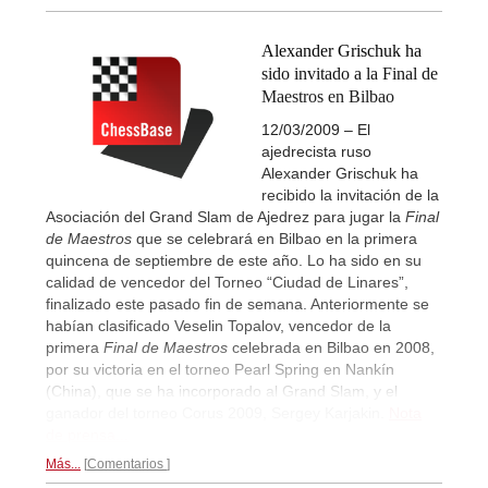
Alexander Grischuk ha
sido invitado a la Final de
Maestros en Bilbao
12/03/2009 – El
ajedrecista ruso
Alexander Grischuk ha
recibido la invitación de la
Asociación del Grand Slam de Ajedrez para jugar la
Final
de Maestros
que se celebrará en Bilbao en la primera
quincena de septiembre de este año. Lo ha sido en su
calidad de vencedor del Torneo “Ciudad de Linares”,
finalizado este pasado fin de semana. Anteriormente se
habían clasificado Veselin Topalov, vencedor de la
primera
Final de Maestros
celebrada en Bilbao en 2008,
por su victoria en el torneo Pearl Spring en Nankín
(China), que se ha incorporado al Grand Slam, y el
ganador del torneo Corus 2009, Sergey Karjakin.
Nota
de prensa...
Más...
Comentarios