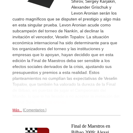
Shirov, Sergey Karjakin,
Alexander Grischuk y
Levon Aronian serán los
cuatro magníficos que se disputen el prestigio y algo más
en esta singular prueba. Levon Aronian acude como
subcampeón del torneo de Nankín, al declinar la
invitación el vencedor, Veselin Topalov. La situación
económica internacional ha sido determinante para que
los organizadores del torneo y las instituciones y
empresas que lo apoyan, hayan decidido que en esta
edición la Final de Maestros deba ser sensible a los
efectos sociales derivados de la crisis, ajustando sus
presupuestos y premios a esta realidad. Estos
planteamientos no cumplían las expectativas de Veselin
Topalov, que también ha valorado la dureza de la Final
de Bilbao, en puertas de jugar el Campeonato del
Mundo, lo que le ha llevado a no aceptar la invitación del
Grand Slam.
Nota de prensa...
Más...
Comentarios
Final de Maestros en
Bilbao 2009: Alexei