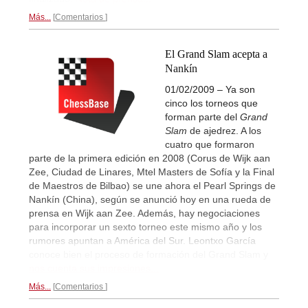
Más...
Comentarios
El Grand Slam acepta a
Nankín
01/02/2009 – Ya son
cinco los torneos que
forman parte del
Grand
Slam
de ajedrez. A los
cuatro que formaron
parte de la primera edición en 2008 (Corus de Wijk aan
Zee, Ciudad de Linares, Mtel Masters de Sofía y la Final
de Maestros de Bilbao) se une ahora el Pearl Springs de
Nankín (China), según se anunció hoy en una rueda de
prensa en Wijk aan Zee. Además, hay negociaciones
para incorporar un sexto torneo este mismo año y los
rumores apuntan a América del Sur. Leontxo García
conoce bien el proceso de formación del Grand Slam y
nos cuenta sus impresiones...
Más...
Comentarios