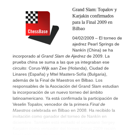
Grand Slam: Topalov y
Karjakin confirmados
para la Final 2009 en
Bilbao
04/02/2009 – El torneo de
ajedrez Pearl Springs de
Nankín (China) se ha
incorporado al
Grand Slam de Ajedrez
de 2009. La
prueba china se suma a las que ya integraban ese
circuito: Corus-Wijk aan Zee (Holanda), Ciudad de
Linares (España) y Mtel Masters-Sofía (Bulgaria),
además de la Final de Maestros en Bilbao. Los
responsables de la Asociación del Grand Slam estudian
la incorporación de un nuevo torneo del ámbito
latinoamericano. Ya está confirmada la participación de
Veselin Topalov, vencedor de la primera
Final de
Maestros
celebrada en Bilbao en 2008. Ha recibido la
invitación como ganador del torneo de Nankín en
diciembre. También está invitado el ucraniano Sergey
Karjakin como vencedor del torneo Corus 2009 recién
finalizado.
Nota de prensa...