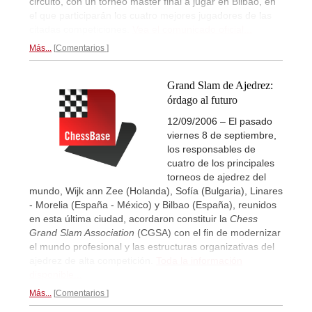
circuito, con un torneo master final a jugar en Bilbao, en
el que participarán los cuatro mejores jugadores de las
citadas competiciones.
Vea el comunicado oficial...
Más...
Comentarios
Grand Slam de Ajedrez:
órdago al futuro
12/09/2006 – El pasado
viernes 8 de septiembre,
los responsables de
cuatro de los principales
torneos de ajedrez del
mundo, Wijk ann Zee (Holanda), Sofía (Bulgaria), Linares
- Morelia (España - México) y Bilbao (España), reunidos
en esta última ciudad, acordaron constituir la
Chess
Grand Slam Association
(CGSA) con el fin de modernizar
el mundo profesional y las estructuras organizativas del
ajedrez de alta competición.
Toda la información
disponible...
Más...
Comentarios