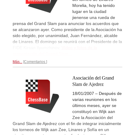
Morelia, hoy ha tenido
lugar en la ciudad
jienense una rueda de
prensa del Grand Slam para anunciar los acuerdos que
se alcanzaron ayer. Como presidente de la Asociación ha
sido elegido, por unanimidad, Juan Fernández, alcalde
de Linares. El domingo se reunirá con el Presidente de la
FIDE Kirsan Ilyumzhinov.
Vídeo y fotos de la
presentación del Grand Slam...
Más...
Comentarios
Asociación del Grand
Slam de Ajedrez
18/01/2007 – Después de
varias reuniones en los
últimos meses, ayer se
constituyó en Wijk aan
Zee la Asociación del
Grand Slam de Ajedrez con el fin de integrar inicialmente
los torneos de Wijk aan Zee, Linares y Sofía en un