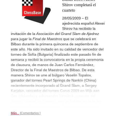
Shirov completará el
cuarteto
28/05/2009 – El
ajedrecista español Alexei
Shirov ha recibido la
invitación de la
Asociación del Grand Slam de Ajedrez
para jugar la
Final de Maestros
que se celebrará en
Bilbao durante la primera quincena de septiembre de
este año. Ha sido invitado en su calidad de vencedor del
torneo de Sofía (Bulgaria) finalizado este pasado fin de
semana y recibió la convocatoria en la propia ceremonia
de clausura, de manos de Juan Carlos Fernández,
Director de la Final de Maestros de Bilbao. De esta
manera Shirov se une al búlgaro Veselin Topalov,
ganador del torneo Pearl Springs de Nankín (China)
recientemente incorporado al Grand Slam, a Sergey
Karjakin, vencedor del torneo Corus 2009 en Wijk aan
Zee (Holanda) y a Alexander Grischuk, ganador del
Torneo “Ciudad de Linares”, que ya habían recibido las
correspondientes invitaciones.
Comunicado de prensa...
Más...
Comentarios