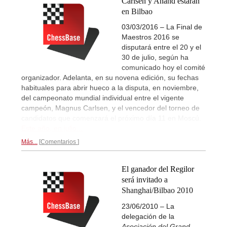
Carlsen y Anand estarán
en Bilbao
03/03/2016 – La Final de
Maestros 2016 se
disputará entre el 20 y el
30 de julio, según ha
comunicado hoy el comité
organizador. Adelanta, en su novena edición, su fechas
habituales para abrir hueco a la disputa, en noviembre,
del campeonato mundial individual entre el vigente
campeón, Magnus Carlsen, y el vencedor del torneo de
candidatos que comenzará el próximo día 11 en Moscú.
Este año, en julio...
Más...
Comentarios
El ganador del Regilor
será invitado a
Shanghai/Bilbao 2010
23/06/2010 – La
delegación de la
Asociación del Grand