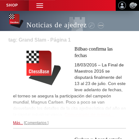
SHOP
TOGGLE
NAVIGATION
Noticias de ajedrez
tag: Grand Slam - Página 1
Bilbao confirma las
fechas
18/03/2016 – La Final de
Maestros 2016 se
disputará finalmente del
13 al 23 de julio. Con este
leve adelanto de fechas,
el torneo se asegura la participación del campeón
mundial, Magnus Carlsen. Poco a poco se van
desvelando los detalles de la cita ajedrecística del año en
la capital industrial vasca.
Comunicado de prensa...
Más...
Comentarios