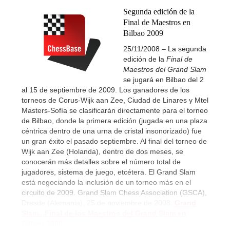
Segunda edición de la
Final de Maestros en
Bilbao 2009
25/11/2008 – La segunda
edición de la
Final de
Maestros del Grand Slam
se jugará en Bilbao del 2
al 15 de septiembre de 2009. Los ganadores de los
torneos de Corus-Wijk aan Zee, Ciudad de Linares y Mtel
Masters-Sofía se clasificarán directamente para el torneo
de Bilbao, donde la primera edición (jugada en una plaza
céntrica dentro de una urna de cristal insonorizado) fue
un gran éxito el pasado septiembre. Al final del torneo de
Wijk aan Zee (Holanda), dentro de dos meses, se
conocerán más detalles sobre el número total de
jugadores, sistema de juego, etcétera. El Grand Slam
está negociando la inclusión de un torneo más en el
circuito de 2009. Grand Slam Chess Association (GSCA),
Dresde (Alemania), 25 de noviembre de 2008.
Grand
Slam...
Final de los Maestros del Grand Slam en
Bilbao 2008...