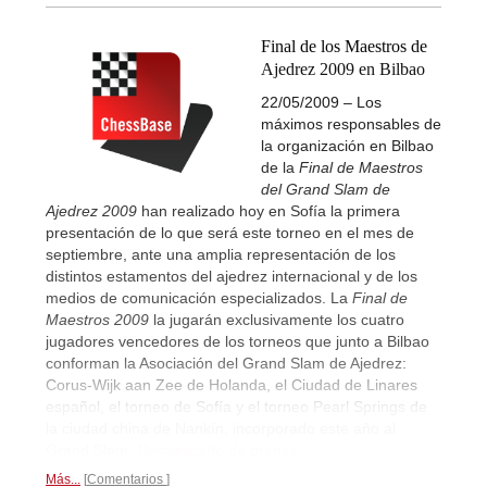
Final de los Maestros de
Ajedrez 2009 en Bilbao
22/05/2009 – Los
máximos responsables de
la organización en Bilbao
de la
Final de Maestros
del Grand Slam de
Ajedrez 2009
han realizado hoy en Sofía la primera
presentación de lo que será este torneo en el mes de
septiembre, ante una amplia representación de los
distintos estamentos del ajedrez internacional y de los
medios de comunicación especializados. La
Final de
Maestros 2009
la jugarán exclusivamente los cuatro
jugadores vencedores de los torneos que junto a Bilbao
conforman la Asociación del Grand Slam de Ajedrez:
Corus-Wijk aan Zee de Holanda, el Ciudad de Linares
español, el torneo de Sofía y el torneo Pearl Springs de
la ciudad china de Nankín, incorporado este año al
Grand Slam.
Comunicado de prensa...
Más...
Comentarios