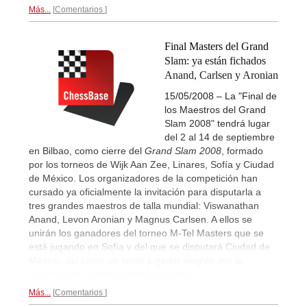
Más...
Comentarios
Final Masters del Grand
Slam: ya están fichados
Anand, Carlsen y Aronian
15/05/2008 – La "Final de
los Maestros del Grand
Slam 2008" tendrá lugar
del 2 al 14 de septiembre
en Bilbao, como cierre del
Grand Slam 2008
, formado
por los torneos de Wijk Aan Zee, Linares, Sofía y Ciudad
de México. Los organizadores de la competición han
cursado ya oficialmente la invitación para disputarla a
tres grandes maestros de talla mundial: Viswanathan
Anand, Levon Aronian y Magnus Carlsen. A ellos se
unirán los ganadores del torneo M-Tel Masters que se
está jugando en Sofía y del que se disputará Ciudad de
México, así como un sexto jugador elegido por la
organización.
Comunicado de prensa...
Más...
Comentarios