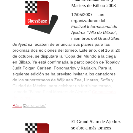
Masters de Bilbao 2008
12/05/2007 – Los
organizadores del
Festival Internacional de
Ajedrez "Villa de Bilbao"
,
miembros del
Grand Slam
de Ajedrez
, acaban de anunciar sus planes para las
próximas dos ediciones del torneo. Este año, del 16 al 20
de octubre, se disputará la "Copa del Mundo a la ciega"
en Bilbao. Ya está confirmada la participación de Topalov,
Judit Polgar, Carlsen, Ponomariov y Karjakin. Para la
siguiente edición se ha previsto invitar a los ganadores
de los supertorneos de Wijk aan Zee, Linares, Sofía y
Ciudad de México, para celebrar un fortísimo torneo,
llamado "Bilbao Final Masters de Ajedrez"
Comunicado
de prensa...
Más...
Comentarios
El Grand Slam de Ajedrez
se abre a más torneos