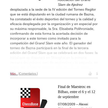
Slam de Ajedrez
desplazada a la sede de la IV edición del Torneo Regilor
que se está disputando en la ciudad rumana de Bazna,
ha constatado el éxito deportivo del torneo y la calidad y
eficacia desplegada por la organización y en especial por
su máxima responsable, la Sra. Elisabeta Polihroniade,
confirmando de esta forma la acertada decisión de
incorporar a este torneo como invitado para la
competición del
Grand Slam
este año. El ganador del
torneo de Bazna participará en la final de la tercera
edición del
Grand Slam
que se celebrará en dos fases: la
inicial que se disputará en Shanghai en la primera
semana del próximo mes de septiembre y la segunda, en
Bilbao, en el mes de octubre.
Comunicado de prensa...
Más...
Comentarios
1
Final de Maestros: en
Bilbao, entre el 6 y el 12
de septiembre
07/08/2009 – Alexei