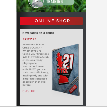
ONLINE SHOP
Novedades en la tienda
FRITZ 21
YOUR PERSONAL
CHESS COACH -
Whether you’re
taking your first steps
into the world of club
chess, or already
playing at a
tournament level:
with FRITZ, you can
train more efficiently,
intelligently and with
a more personalised
approach than ever
before.
69,90 €