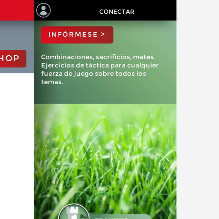
ChessBase?
CONECTAR
INFÓRMESE >
Combinaciones, sacrificios, mates.
HOP
Ejercicios de táctica para cualquier
fuerza de juego sobre todos los
temas.