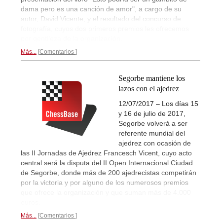
dama pero es una canción de amor", a cargo de su
autor, David Vicente, y el resultado del concurso de
fotografía, cuyos dos primeros premios les ofrecemos
por gentileza de la organización.
Más...
Comentarios
Segorbe mantiene los
lazos con el ajedrez
12/07/2017 – Los días 15
y 16 de julio de 2017,
Segorbe volverá a ser
referente mundial del
ajedrez con ocasión de
las II Jornadas de Ajedrez Francesch Vicent, cuyo acto
central será la disputa del II Open Internacional Ciudad
de Segorbe, donde más de 200 ajedrecistas competirán
por la victoria y por alguno de los numerosos premios
que ofrece la organización y que suman más de 4.000
euros.
Más...
Comentarios