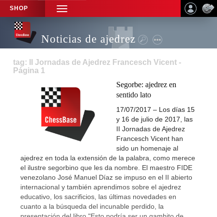
SHOP
TOGGLE
NAVIGATION
Noticias de ajedrez
tag: II Jornadas de Ajedrez Francesch Vicent -
Página 1
Segorbe: ajedrez en
sentido lato
17/07/2017 – Los días 15
y 16 de julio de 2017, las
II Jornadas de Ajedrez
Francesch Vicent han
sido un homenaje al
ajedrez en toda la extensión de la palabra, como merece
el ilustre segorbino que les da nombre. El maestro FIDE
venezolano José Manuel Díaz se impuso en el II abierto
internacional y también aprendimos sobre el ajedrez
educativo, los sacrificios, las últimas novedades en
cuanto a la búsqueda del incunable perdido, la
presentación del libro "Esto podría ser un gambito de