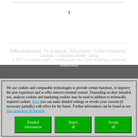
1
Política de privacidad
|
Pie de imprenta
|
Para contactar
|
Cookies Management
|
Licencias
|
Compliance Hotline
|
Inicio
© 2017 ChessBase GmbH | Osterbekstraße 90a | 22083 Hamburgo | Alemania
coldest news
We use cookies and comparable technologies to provide certain functions, to improve
the user experience and to offer interest-oriented content. Depending on their intended
use, analysis cookies and marketing cookies may be used in addition to technically
required cookies.
Here
you can make detailed settings or revoke your consent (if
necessary partially) with effect for the future. Further information can be found in our
data protection declaration
.
Detailed
Reject
Accept
information
all
all