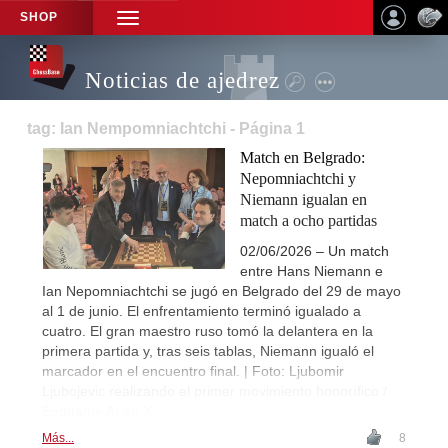
SHOP
TOGGLE
NAVIGATION
Noticias de ajedrez
tag: Ian Nempomniachtchi - Página 1
Match en Belgrado:
Nepomniachtchi y
Niemann igualan en
match a ocho partidas
02/06/2026 – Un match
entre Hans Niemann e
Ian Nepomniachtchi se jugó en Belgrado del 29 de mayo
al 1 de junio. El enfrentamiento terminó igualado a
cuatro. El gran maestro ruso tomó la delantera en la
primera partida y, tras seis tablas, Niemann igualó el
marcador en el encuentro final. | Foto: Ljubomir
Ljubojevic realizando el primer movimiento honorífico /
Endgame AI en X
Más...
8