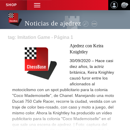
SHOP
TOGGLE
NAVIGATION
Noticias de ajedrez
tag: Imitation Game - Página 1
Ajedrez con Keira
Knightley
30/09/2020 – Hace casi
diez años, la actriz
británica, Keira Knighley
causó furor entre los
aficionados al
motociclismo con un spot publicitario para la colonia
"Coco Mademoiselle", de Chanel. Manejando una moto
Ducati 750 Cafe Racer, recorre la ciudad, vestida con un
traje de color bes-rosado, con caso y moto a juego, del
mismo color. Ahora la Knightley ha producido un vídeo
publicitario para la colonia "Coco Mademoiselle" en el
que sale una escena de ajedrez. | Foto: captura del