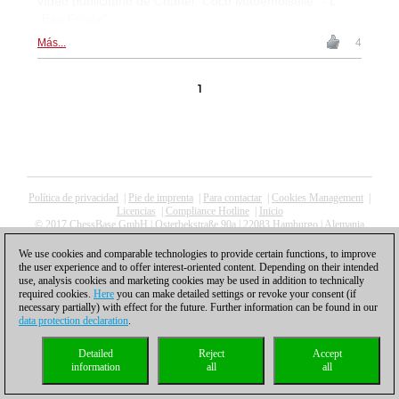
vídeo publicitario de Chanel "Coco Mademoiselle" - L
´Eau Privée"
Más...
4
1
Política de privacidad
|
Pie de imprenta
|
Para contactar
|
Cookies Management
|
Licencias
|
Compliance Hotline
|
Inicio
© 2017 ChessBase GmbH | Osterbekstraße 90a | 22083 Hamburgo | Alemania
coldest news
We use cookies and comparable technologies to provide certain functions, to improve
the user experience and to offer interest-oriented content. Depending on their intended
use, analysis cookies and marketing cookies may be used in addition to technically
required cookies.
Here
you can make detailed settings or revoke your consent (if
necessary partially) with effect for the future. Further information can be found in our
data protection declaration
.
Detailed
Reject
Accept
information
all
all