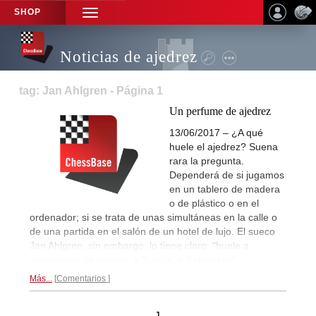
SHOP
TOGGLE
NAVIGATION
Noticias de ajedrez
tag: Jan Ahlgren - Página 1
Un perfume de ajedrez
13/06/2017 – ¿A qué
huele el ajedrez? Suena
rara la pregunta.
Dependerá de si jugamos
en un tablero de madera
o de plástico o en el
ordenador; si se trata de unas simultáneas en la calle o
de una partida en el salón de un hotel de lujo. El sueco
Jan Ahlgren, sin embargo, lo tiene claro: "huele a
vacaciones de verano, a Suecia, a Falkeberg".
Más...
Comentarios
1