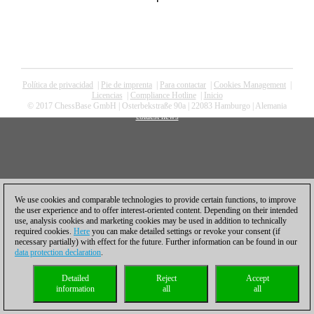
Política de privacidad
|
Pie de imprenta
|
Para contactar
|
Cookies Management
|
Licencias
|
Compliance Hotline
|
Inicio
© 2017 ChessBase GmbH | Osterbekstraße 90a | 22083 Hamburgo | Alemania
coldest news
We use cookies and comparable technologies to provide certain functions, to improve
the user experience and to offer interest-oriented content. Depending on their intended
use, analysis cookies and marketing cookies may be used in addition to technically
required cookies.
Here
you can make detailed settings or revoke your consent (if
necessary partially) with effect for the future. Further information can be found in our
data protection declaration
.
Detailed
Reject
Accept
information
all
all