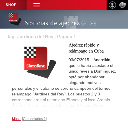
SHOP
TOGGLE
NAVIGATION
Noticias de ajedrez
tag: Jardines del Rey - Página 1
Ajedrez rápido y
relámpago en Cuba
03/07/2015 – Andreikin,
que le había asestado el
único revés a Domínguez,
optó por abandonar
alegando motivos
personales y el cubano se coronó campeón del torneo
relámpago "Jardines del Rey". Los puestos 2 y 3
correspondieron al ucraniano Eljanov y al local Aramís
Álvarez. El torneo de rápidas lo ganó Aryam Abreu.
Reportaje final del torneo "Jardines del Rey"...
Más...
Comentarios 1