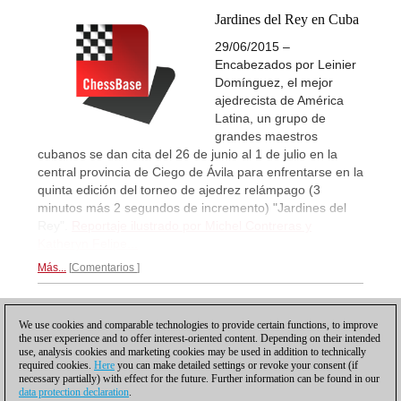
Jardines del Rey en Cuba
29/06/2015 –
Encabezados por Leinier
Domínguez, el mejor
ajedrecista de América
Latina, un grupo de
grandes maestros
cubanos se dan cita del 26 de junio al 1 de julio en la
central provincia de Ciego de Ávila para enfrentarse en la
quinta edición del torneo de ajedrez relámpago (3
minutos más 2 segundos de incremento) "Jardines del
Rey".
Reportaje ilustrado por Michel Contreras y
Katheryn Felipe...
Más...
Comentarios
1
We use cookies and comparable technologies to provide certain functions, to improve
the user experience and to offer interest-oriented content. Depending on their intended
use, analysis cookies and marketing cookies may be used in addition to technically
required cookies.
Here
you can make detailed settings or revoke your consent (if
necessary partially) with effect for the future. Further information can be found in our
data protection declaration
.