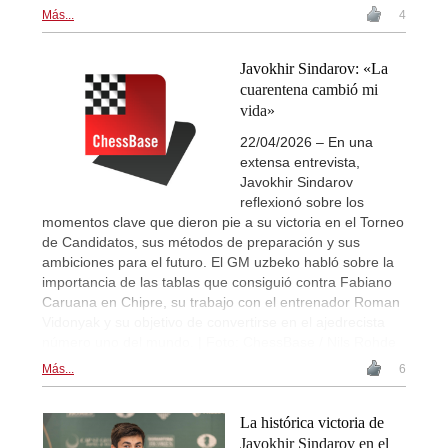
Más...
4
Javokhir Sindarov: «La
cuarentena cambió mi
vida»
22/04/2026 – En una
extensa entrevista,
Javokhir Sindarov
reflexionó sobre los
momentos clave que dieron pie a su victoria en el Torneo
de Candidatos, sus métodos de preparación y sus
ambiciones para el futuro. El GM uzbeko habló sobre la
importancia de las tablas que consiguió contra Fabiano
Caruana en Chipre, su trabajo con el entrenador Roman
Vidonyak y su objetivo de convertirse en el ajedrecista
número uno del mundo. | Foto: ChessBase / Nils Rohde
Más...
6
La histórica victoria de
Javokhir Sindarov en el