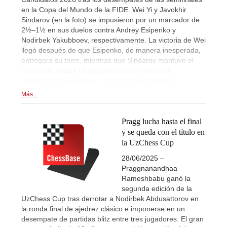
en la Copa del Mundo de la FIDE. Wei Yi y Javokhir
Sindarov (en la foto) se impusieron por un marcador de
2½–1½ en sus duelos contra Andrey Esipenko y
Nodirbek Yakubboev, respectivamente. La victoria de Wei
llegó después de que Esipenko, de manera inesperada,
entregara su torre, mientras que Sindarov mantuvo el
control del match en todo momento frente a su
compatriota Yakubboev. | Foto: Michal Walusza
Más...
Pragg lucha hasta el final
y se queda con el título en
la UzChess Cup
28/06/2025 –
Praggnanandhaa
Rameshbabu ganó la
segunda edición de la
UzChess Cup tras derrotar a Nodirbek Abdusattorov en
la ronda final de ajedrez clásico e imponerse en un
desempate de partidas blitz entre tres jugadores. El gran