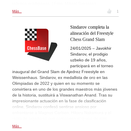
talentos prodigiosos. | Foto: Mikael Svensson
Más...
1
Sindarov completa la
alineación del Freestyle
Chess Grand Slam
24/01/2025 – Javokhir
Sindarov, el prodigio
uzbeko de 19 años,
participará en el torneo
inaugural del Grand Slam de Ajedrez Freestyle en
Weissenhaus. Sindarov, ex medallista de oro en las
Olimpiadas de 2022 y quien en su momento se
convirtiera en uno de los grandes maestros más jóvenes
de la historia, sustituirá a Viswanathan Anand. Tras su
impresionante actuación en la fase de clasificación
online, Sindarov confesó sentirse ansioso por
enfrentarse a Magnus Carlsen, Hikaru Nakamura y el
resto de jugadores que componen el grupo de élite.
Más...