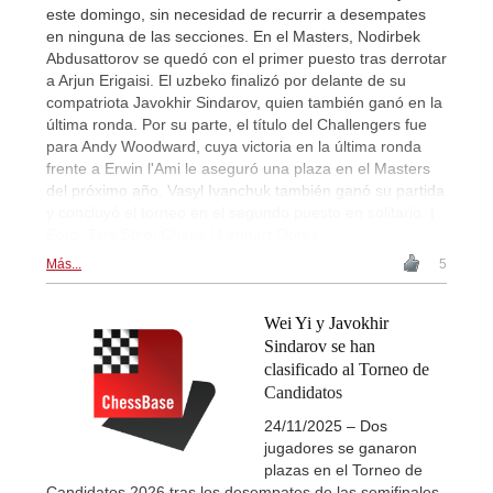
este domingo, sin necesidad de recurrir a desempates
en ninguna de las secciones. En el Masters, Nodirbek
Abdusattorov se quedó con el primer puesto tras derrotar
a Arjun Erigaisi. El uzbeko finalizó por delante de su
compatriota Javokhir Sindarov, quien también ganó en la
última ronda. Por su parte, el título del Challengers fue
para Andy Woodward, cuya victoria en la última ronda
frente a Erwin l'Ami le aseguró una plaza en el Masters
del próximo año. Vasyl Ivanchuk también ganó su partida
y concluyó el torneo en el segundo puesto en solitario. |
Foto: Tata Steel Chess / Lennart Ootes
Más...
5
Wei Yi y Javokhir
Sindarov se han
clasificado al Torneo de
Candidatos
24/11/2025 – Dos
jugadores se ganaron
plazas en el Torneo de
Candidatos 2026 tras los desempates de las semifinales