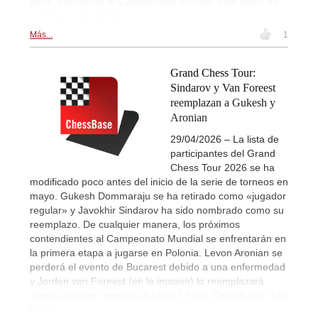
años, disputarán el Campeonato Mundial más joven de
la historia del ajedrez.
Más...
1
Grand Chess Tour:
Sindarov y Van Foreest
reemplazan a Gukesh y
Aronian
29/04/2026 – La lista de
participantes del Grand
Chess Tour 2026 se ha
modificado poco antes del inicio de la serie de torneos en
mayo. Gukesh Dommaraju se ha retirado como «jugador
regular» y Javokhir Sindarov ha sido nombrado como su
reemplazo. De cualquier manera, los próximos
contendientes al Campeonato Mundial se enfrentarán en
la primera etapa a jugarse en Polonia. Levon Aronian se
perderá el evento de Bucarest debido a una enfermedad
y Jorden van Foreest (en la imagen) lo reemplazará
como «jugador regular» del tour. | Foto: ChessBase / Nils
Rohde