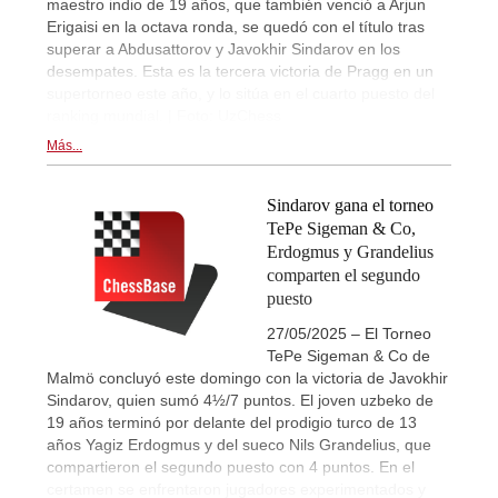
maestro indio de 19 años, que también venció a Arjun
Erigaisi en la octava ronda, se quedó con el título tras
superar a Abdusattorov y Javokhir Sindarov en los
desempates. Esta es la tercera victoria de Pragg en un
supertorneo este año, y lo sitúa en el cuarto puesto del
ranking mundial. | Foto: UzChess
Más...
Sindarov gana el torneo
TePe Sigeman & Co,
Erdogmus y Grandelius
comparten el segundo
puesto
27/05/2025 – El Torneo
TePe Sigeman & Co de
Malmö concluyó este domingo con la victoria de Javokhir
Sindarov, quien sumó 4½/7 puntos. El joven uzbeko de
19 años terminó por delante del prodigio turco de 13
años Yagiz Erdogmus y del sueco Nils Grandelius, que
compartieron el segundo puesto con 4 puntos. En el
certamen se enfrentaron jugadores experimentados y