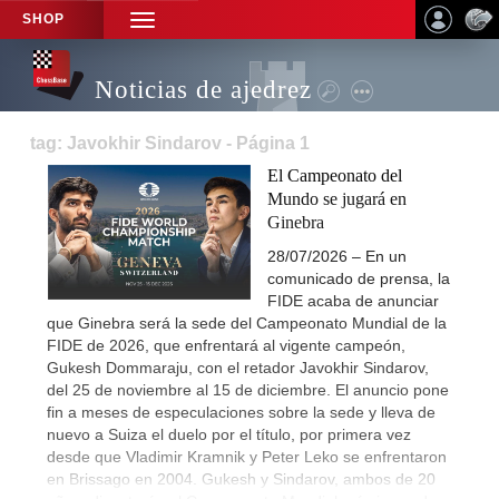
SHOP
TOGGLE
NAVIGATION
Noticias de ajedrez
tag: Javokhir Sindarov - Página 1
El Campeonato del
Mundo se jugará en
Ginebra
28/07/2026 – En un
comunicado de prensa, la
FIDE acaba de anunciar
que Ginebra será la sede del Campeonato Mundial de la
FIDE de 2026, que enfrentará al vigente campeón,
Gukesh Dommaraju, con el retador Javokhir Sindarov,
del 25 de noviembre al 15 de diciembre. El anuncio pone
fin a meses de especulaciones sobre la sede y lleva de
nuevo a Suiza el duelo por el título, por primera vez
desde que Vladimir Kramnik y Peter Leko se enfrentaron
en Brissago en 2004. Gukesh y Sindarov, ambos de 20