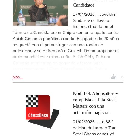
Candidatos
17/04/2026 – Javokhir
Sindarov se llevó un
histórico triunfo en el
Torneo de Candidatos en Chipre con un empate contra
Anish Giri en la penúltima ronda. El jugador de 20 años
se quedó con el primer lugar con una ronda de
antelación y se enfrentará a Gukesh Dommaraju por el
título mundial este mismo año. Anish Giri y Fabiano
Caruana terminaron en segundo y tercer lugar,
respectivamente. | Foto: ChessBase / Nils Rohde
Más...
2
Nodirbek Abdusattorov
conquista el Tata Steel
Masters con una
actuación magistral
01/02/2026 – La 88.ª
edición del torneo Tata
Steel Chess concluyó