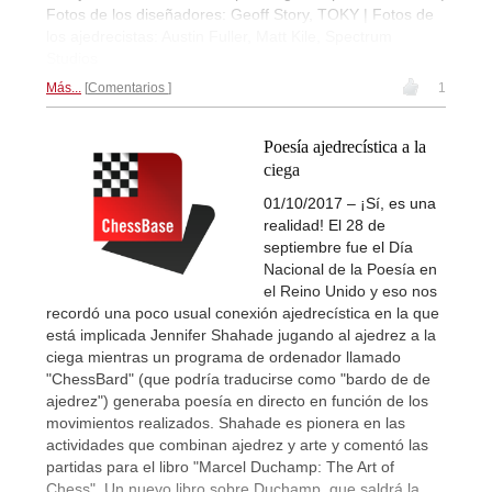
Fotos de los diseñadores: Geoff Story, TOKY | Fotos de
los ajedrecistas: Austin Fuller, Matt Kile, Spectrum
Studios
Más...
Comentarios
1
Poesía ajedrecística a la
ciega
01/10/2017 – ¡Sí, es una
realidad! El 28 de
septiembre fue el Día
Nacional de la Poesía en
el Reino Unido y eso nos
recordó una poco usual conexión ajedrecística en la que
está implicada Jennifer Shahade jugando al ajedrez a la
ciega mientras un programa de ordenador llamado
"ChessBard" (que podría traducirse como "bardo de de
ajedrez") generaba poesía en directo en función de los
movimientos realizados. Shahade es pionera en las
actividades que combinan ajedrez y arte y comentó las
partidas para el libro "Marcel Duchamp: The Art of
Chess". Un nuevo libro sobre Duchamp, que saldrá la