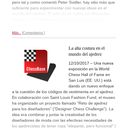
pero tal y como comentó Peter Svidler, hay sitio más que
suficiente para experimentar con nuevas ideas en el
mundo del ajedrez. El artículo en inglés por Macauley
Peterson. | ChessBase via
Saint Louis Chess Club
YouTube
Más...
Comentarios
La alta costura en el
mundo del ajedrez
12/10/2017 – Una nueva
exposición en la World
Chess Hall of Fame en
San Luis (EE. UU.) está
dando un nuevo enfoque
a la cuestión de los códigos de vestimenta en el ajedrez.
En colaboración con Saint Louis Fashion Fund, el museo
ha organizado un proyecto llamado "Reto de ajedrez
para los diseñadores" ("Designer Chess Challenge"). La
idea era combinar y juntar la creatividad de los
diseñadores de moda con las efectivas necesidades de
los ajedrecistas de tener ropa "elegante, pero funcional" |