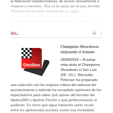
la federación estadounidese), de acosar sexualmente a
mujeres y menores . Esa es la razón por la que Jennifer
Shahade ha decidido retirarse de su cargo,
desilusionada y sintiéndose decepcionada por la
Federación Estadounidense de Ajedrez. | Foto: Jennifer
Shahade
Más...
2
Champions Showdown:
mejorando el formato
18/09/2018 – Al echar
vista atrás al Champions
Showdown in San Luis
(EE. UU.), Macauley
Peterson ha preparado
una colección con los mejores vídeos del webcast del
acontecimiento y además ha recopilado opiniones de los
espectadores para saber qué opinan del formato del
Ajedrez960 o Ajedrez Fischer y qué perfeccionarían si
pudieran. Es cierto que sigue habiendo cierto recelo
entre los ajedrecistas puristas contra esa modalidad,