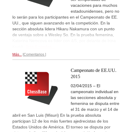
vacaciones para muchos
estadounidenses, pero no
lo serán para los participantes en el Campeonato de EE.
UU., que siguen avanzando en la competición. En la
sección absoluta lidera Hikaru Nakamura con un punto
de ventaja sobre a Wesley So. En la prueba femenina,
Katerina Nemcova es líder con 4/5, por delante de Irina
Krush.
Tras 5 rondas...
Más...
Comentarios
Campeonato de EE.UU.
2015
02/04/2015 – El
campeonato individual en
las secciones absoluta y
femenina se disputa entre
el 31 de marzo y el 14 de
abril en San Luis (Misuri) En la prueba absoluta
participan 12 de los más fuertes ajedrecistas de los
Estados Unidos de América. El torneo se disputa por