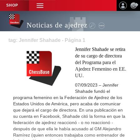
SHOP
TOGGLE
NAVIGATION
Noticias de ajedrez
tag: Jennifer Shahade - Página 1
Jennifer Shahade se retira
de su cargo de directora
del Programa para el
Ajedrez Femenino en EE.
UU.
07/09/2023 – Jennifer
Shahade fundó el
programa femenino en la Federación de Ajedrez de los
Estados Unidos de América, pero acaba de comunicar
que dejará el cargo de directora. En una publicación en
su cuenta en Facebook, Shahade citó la forma en que la
federación de ajedrez reaccionó - o no reaccionó -
después de que ella le había acusado al GM Alejandro
Ramírez (quien entonces trabajaba como entrenador de