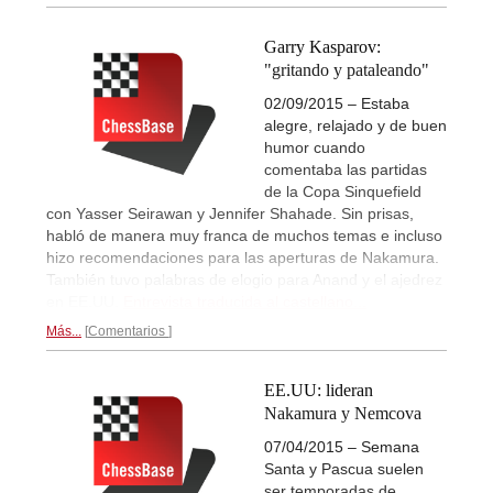
Garry Kasparov:
"gritando y pataleando"
02/09/2015 – Estaba
alegre, relajado y de buen
humor cuando
comentaba las partidas
de la Copa Sinquefield
con Yasser Seirawan y Jennifer Shahade. Sin prisas,
habló de manera muy franca de muchos temas e incluso
hizo recomendaciones para las aperturas de Nakamura.
También tuvo palabras de elogio para Anand y el ajedrez
en EE.UU.
Entrevista traducida al castellano...
Más...
Comentarios
EE.UU: lideran
Nakamura y Nemcova
07/04/2015 – Semana
Santa y Pascua suelen
ser temporadas de