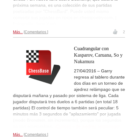
próxima semana, es una colección de sus partidas
poetizadas por "ChessBard". Puede usted mismo
convertir sus jugadas en ripios en chesspoetry.com. |
Fotografía: Tony Yueh
Más...
Comentarios
2
Cuadrangular con
Kasparov, Caruana, So y
Nakamura
27/04/2016 – Garry
regresa al tablero durante
dos días en un torneo de
ajedrez relámpago que se
disputará mañana y pasado por sistema de liga. Cada
jugador disputará tres duelos a 6 partidas (en total 18
partidas) El control de tiempo también será peculiar: 5
minutos más 3 segundos de "aplazamiento" por jugada
(modo Bronstein, sin incremento), porque los segundos
no son acumulables.
¡Curioso y de ajedrez relámpago!
Más...
Comentarios