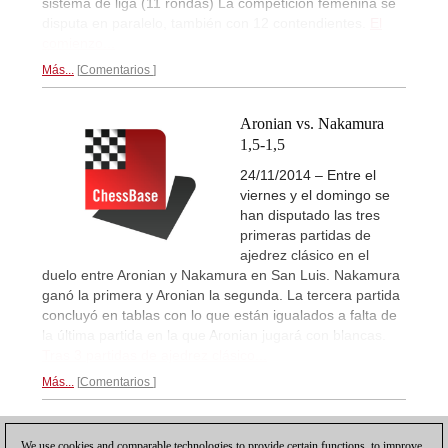
sistema de liga (11 rondas) La competición femenina se
disputa en paralelo, también con 12 contendientes.
El
comienzo...
Más...
Comentarios
Aronian vs. Nakamura
1,5-1,5
24/11/2014 – Entre el
viernes y el domingo se
han disputado las tres
primeras partidas de
ajedrez clásico en el
duelo entre Aronian y Nakamura en San Luis. Nakamura
ganó la primera y Aronian la segunda. La tercera partida
concluyó en tablas con lo que están igualados a falta de
la última partida en la que Aronian jugará con blancas.
Tras 3 partidas de ajedrez clásico...
Más...
Comentarios
1
We use cookies and comparable technologies to provide certain functions, to improve