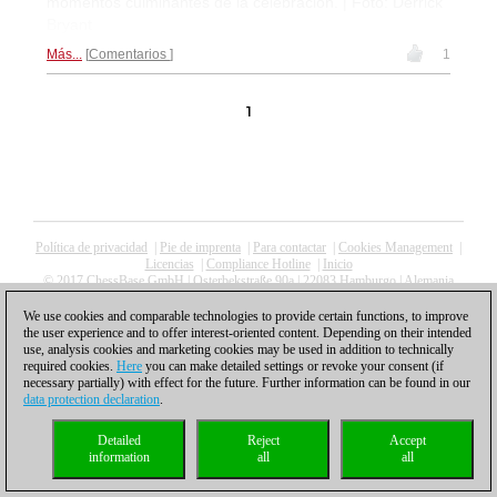
momentos culminantes de la celebración. | Foto: Derrick
Bryant
Más...
Comentarios
1
1
Política de privacidad
|
Pie de imprenta
|
Para contactar
|
Cookies Management
|
Licencias
|
Compliance Hotline
|
Inicio
© 2017 ChessBase GmbH | Osterbekstraße 90a | 22083 Hamburgo | Alemania
coldest news
We use cookies and comparable technologies to provide certain functions, to improve
the user experience and to offer interest-oriented content. Depending on their intended
use, analysis cookies and marketing cookies may be used in addition to technically
required cookies.
Here
you can make detailed settings or revoke your consent (if
necessary partially) with effect for the future. Further information can be found in our
data protection declaration
.
Detailed
Reject
Accept
information
all
all