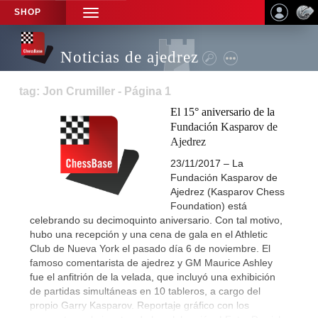
SHOP
TOGGLE
NAVIGATION
Noticias de ajedrez
tag: Jon Crumiller - Página 1
El 15° aniversario de la
Fundación Kasparov de
Ajedrez
23/11/2017 – La
Fundación Kasparov de
Ajedrez (Kasparov Chess
Foundation) está
celebrando su decimoquinto aniversario. Con tal motivo,
hubo una recepción y una cena de gala en el Athletic
Club de Nueva York el pasado día 6 de noviembre. El
famoso comentarista de ajedrez y GM Maurice Ashley
fue el anfitrión de la velada, que incluyó una exhibición
de partidas simultáneas en 10 tableros, a cargo del
propio Garry Kasparov. Reportaje gráfico con los