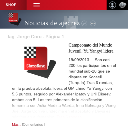
SHOP
TOGGLE
NAVIGATION
Noticias de ajedrez
tag: Jorge Coru - Página 1
Campeonato del Mundo
Juvenil: Yu Yangyi lidera
19/09/2013 – Son casi
200 los participantes en el
mundial sub-20 que se
disputa en Kocaeli
(Turquía) Tras 6 rondas,
en la prueba absoluta lidera el GM chino Yu Yangyi con
5,5 puntos, seguido por Alexander Ipatov y Urii Eliseev,
ambos con 5. Las tres primeras de la clasificación
femenina son Aulia Medina Warda, Irina Bulmaga y Wang
Jue. Jorge Cori va undécima en el absoluto y Deysi es
séptima en el femenino.
Tras 6 rondas...
Más...
Comentarios