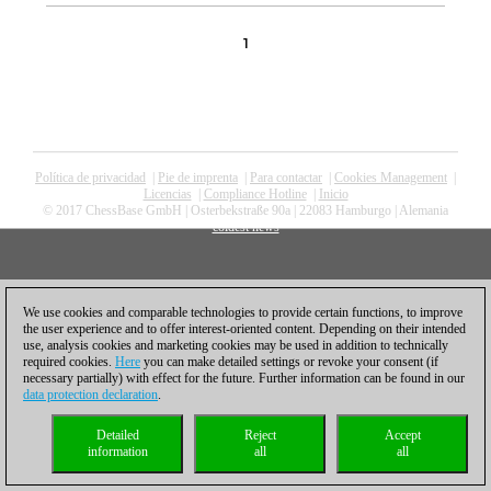
1
Política de privacidad
|
Pie de imprenta
|
Para contactar
|
Cookies Management
|
Licencias
|
Compliance Hotline
|
Inicio
© 2017 ChessBase GmbH | Osterbekstraße 90a | 22083 Hamburgo | Alemania
coldest news
We use cookies and comparable technologies to provide certain functions, to improve
the user experience and to offer interest-oriented content. Depending on their intended
use, analysis cookies and marketing cookies may be used in addition to technically
required cookies.
Here
you can make detailed settings or revoke your consent (if
necessary partially) with effect for the future. Further information can be found in our
data protection declaration
.
Detailed
Reject
Accept
information
all
all