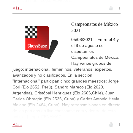
Crónica final. | Logo: FENAMAC
Más...
1
Campeonatos de México
2021
05/08/2021 – Entre el 4 y
el 8 de agosto se
disputan los
Campeonatos de México.
Hay varios grupos de
juego: internacional, femeninos, veteranos, expertos,
avanzados y no clasificados. En la sección
"Internacional" participan cinco grandes maestros: Jorge
Cori (Elo 2652, Perú), Sandro Mareco (Elo 2629,
Argentina), Cristóbal Henriquez (Elo 2606,Chile), Juan
Carlos Obregón (Elo 2536, Cuba) y Carlos Antonio Hevia
Alejano (Elo 2464, Cuba). Hay retransmisiones en directo
de las partidas en live.chessbase.com y dentro de esta
noticia. | Logo: FENAMAC
Más...
1