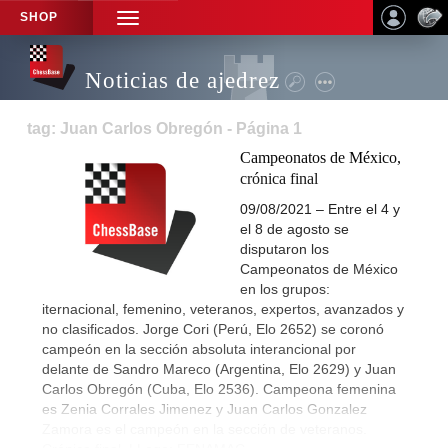
SHOP
TOGGLE
NAVIGATION
Noticias de ajedrez
tag: Juan Carlos Obregón - Página 1
Campeonatos de México,
crónica final
09/08/2021 – Entre el 4 y
el 8 de agosto se
disputaron los
Campeonatos de México
en los grupos:
iternacional, femenino, veteranos, expertos, avanzados y
no clasificados. Jorge Cori (Perú, Elo 2652) se coronó
campeón en la sección absoluta interancional por
delante de Sandro Mareco (Argentina, Elo 2629) y Juan
Carlos Obregón (Cuba, Elo 2536). Campeona femenina
es Zenia Corrales Jimenez y Juan Carlos Gonzalez
Zamora es el campeón en la sección de veteranos.