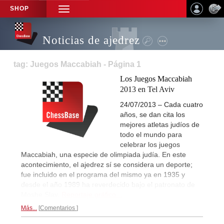
SHOP
TOGGLE
NAVIGATION
Noticias de ajedrez
tag: Juegos Maccabiah - Página 1
Los Juegos Maccabiah
2013 en Tel Aviv
24/07/2013 – Cada cuatro
años, se dan cita los
mejores atletas judíos de
todo el mundo para
celebrar los juegos
Maccabiah, una especie de olimpiada judía. En este
acontecimiento, el ajedrez sí se considera un deporte;
fue incluido en el programa del mismo ya en 1935 y
desde el año 1989 ha reverdecido bajo el patronato de
Moshe Slav.
Reportaje gráfico...
Más...
Comentarios