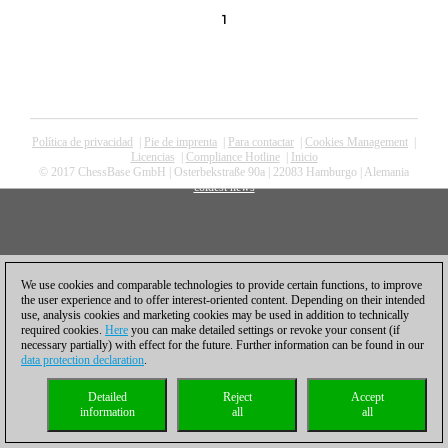
1
Política de privacidad
|
Pie de imprenta
|
Para contactar
|
Cookies Management
|
Licencias
|
Compliance Hotline
|
Inicio
© 2017 ChessBase GmbH | Osterbekstraße 90a | 22083 Hamburgo | Alemania
coldest news
We use cookies and comparable technologies to provide certain functions, to improve
the user experience and to offer interest-oriented content. Depending on their intended
use, analysis cookies and marketing cookies may be used in addition to technically
required cookies.
Here
you can make detailed settings or revoke your consent (if
necessary partially) with effect for the future. Further information can be found in our
data protection declaration
.
Detailed
Reject
Accept
information
all
all