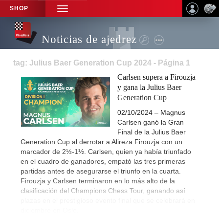
SHOP
TOGGLE
NAVIGATION
Noticias de ajedrez
tag: Julius Baer Generation Cup 2024 - Página 1
Carlsen supera a Firouzja
y gana la Julius Baer
Generation Cup
02/10/2024 – Magnus
Carlsen ganó la Gran
Final de la Julius Baer
Generation Cup al derrotar a Alireza Firouzja con un
marcador de 2½-1½. Carlsen, quien ya había triunfado
en el cuadro de ganadores, empató las tres primeras
partidas antes de asegurarse el triunfo en la cuarta.
Firouzja y Carlsen terminaron en lo más alto de la
clasificación del Champions Chess Tour, ganando así
plazas en el prestigioso evento final que se celebrará en
diciembre en Oslo.