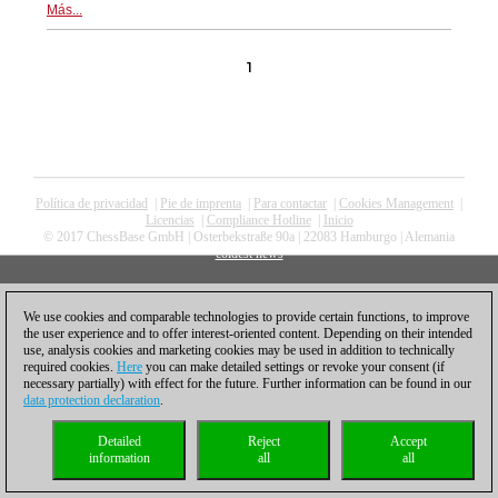
Más...
1
Política de privacidad
|
Pie de imprenta
|
Para contactar
|
Cookies Management
|
Licencias
|
Compliance Hotline
|
Inicio
© 2017 ChessBase GmbH | Osterbekstraße 90a | 22083 Hamburgo | Alemania
coldest news
We use cookies and comparable technologies to provide certain functions, to improve
the user experience and to offer interest-oriented content. Depending on their intended
use, analysis cookies and marketing cookies may be used in addition to technically
required cookies.
Here
you can make detailed settings or revoke your consent (if
necessary partially) with effect for the future. Further information can be found in our
data protection declaration
.
Detailed
Reject
Accept
information
all
all